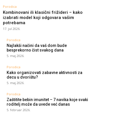
Porodica
Kombinovani ili klasični frižideri – kako
izabrati model koji odgovara vašim
potrebama
17. jul 2026.
Porodica
Najlakši načini da vaš dom bude
besprekorno čist svakog dana
5. maj 2026.
Porodica
Kako organizovati zabavne aktivnosti za
decu u dvorištu?
5. maj 2026.
Porodica
Zaštitite bebin imunitet – 7 navika koje svaki
roditelj može da uvede već danas
5. februar 2026.