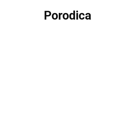
Porodica
SHRANA
KUĆNI LJUBIMCI
LJUBAV
SEKS
UREĐENJE DOMA
ZDRAVL