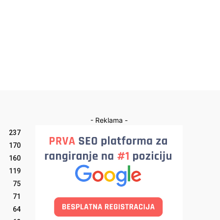
- Reklama -
237
170
160
119
75
71
64