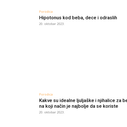
Porodica
Hipotonus kod beba, dece i odraslih
20. oktobar 2023.
Porodica
Kakve su idealne ljuljaške i njihalice za b
na koji način je najbolje da se koriste
20. oktobar 2023.