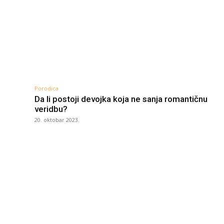
Porodica
Da li postoji devojka koja ne sanja romantičnu
veridbu?
20. oktobar 2023.