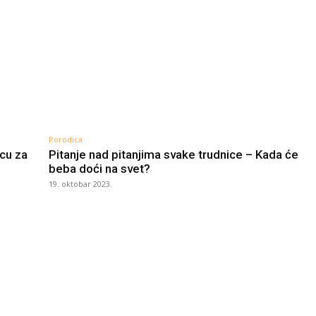
Porodica
ecu za
Pitanje nad pitanjima svake trudnice – Kada će
beba doći na svet?
19. oktobar 2023.