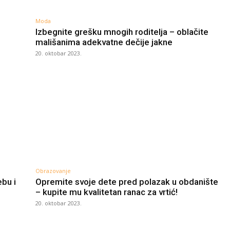
Moda
Izbegnite grešku mnogih roditelja – oblačite
mališanima adekvatne dečije jakne
20. oktobar 2023.
Obrazovanje
ebu i
Opremite svoje dete pred polazak u obdanište
– kupite mu kvalitetan ranac za vrtić!
20. oktobar 2023.