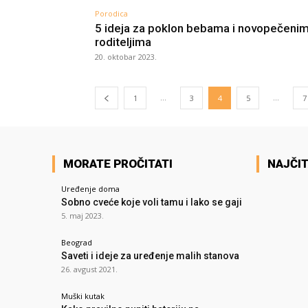
Porodica
5 ideja za poklon bebama i novopečeni
roditeljima
20. oktobar 2023.
...
...
1
3
4
5
7
MORATE PROČITATI
NAJČIT
Uređenje doma
Sobno cveće koje voli tamu i lako se gaji
5. maj 2023.
Beograd
Saveti i ideje za uređenje malih stanova
26. avgust 2021.
Muški kutak