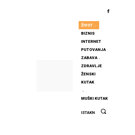
ŽIVOT
BIZNIS
INTERNET
PUTOVANJA
ZABAVA
ZDRAVLJE
ŽENSKI
KUTAK
MUŠKI KUTAK
Kako
ISTAKNUTO
pravilno
puniti
bateriju na