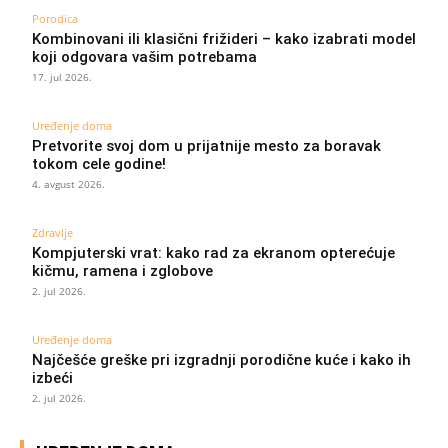
Porodica
Kombinovani ili klasični frižideri – kako izabrati model
koji odgovara vašim potrebama
17. jul 2026.
Uređenje doma
Pretvorite svoj dom u prijatnije mesto za boravak
tokom cele godine!
4. avgust 2026.
Zdravlje
Kompjuterski vrat: kako rad za ekranom opterećuje
kičmu, ramena i zglobove
2. jul 2026.
Uređenje doma
Najčešće greške pri izgradnji porodične kuće i kako ih
izbeći
2. jul 2026.