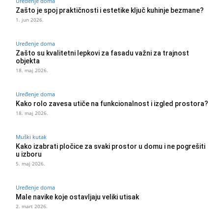
Uređenje doma
Zašto je spoj praktičnosti i estetike ključ kuhinje bezmane?
1. jun 2026.
Uređenje doma
Zašto su kvalitetni lepkovi za fasadu važni za trajnost
objekta
18. maj 2026.
Uređenje doma
Kako rolo zavesa utiče na funkcionalnost i izgled prostora?
18. maj 2026.
Muški kutak
Kako izabrati pločice za svaki prostor u domu i ne pogrešiti
u izboru
5. maj 2026.
Uređenje doma
Male navike koje ostavljaju veliki utisak
2. mart 2026.