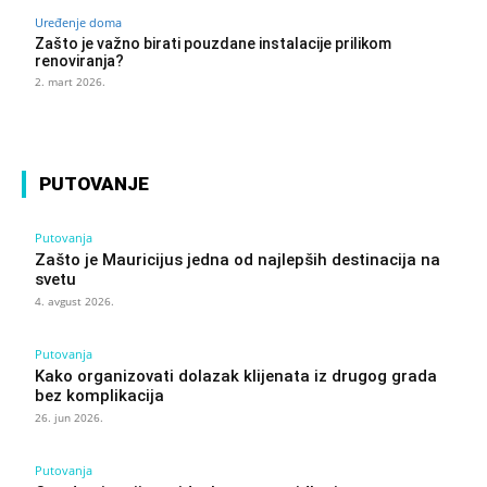
Uređenje doma
Zašto je važno birati pouzdane instalacije prilikom
renoviranja?
2. mart 2026.
PUTOVANJE
Putovanja
Zašto je Mauricijus jedna od najlepših destinacija na
svetu
4. avgust 2026.
Putovanja
Kako organizovati dolazak klijenata iz drugog grada
bez komplikacija
26. jun 2026.
Putovanja