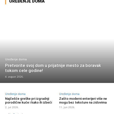
UREĐENJE DOMA
Uređenje doma
Pretvorite svoj dom u prijatnije mesto za boravak
tokom cele godine!
4. avgust 2026.
Uređenje doma
Uređenje doma
Najčešće greške pri izgradnji
Zašto moderni enterijeri više ne
porodične kuće i kako ih izbeći
mogu bez teksture na zidovima
2. jul 2026.
11. jun 2026.