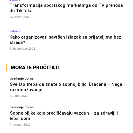
Transformacija sportskog marketinga od TV prenosa
do TikToka
26. mart 2026.
Zabava
Kako organizovati savršen izlazak sa prijateljima bez
stresa?
1. decembar 2025.
MORATE PROČITATI
Uređenje doma
Sve što treba da znate o sobnoj biljci Dracena – Nega i
razmnožavanje
10. jun 2022.
Uređenje doma
Sobne biljke koje prečišćavaju vazduh – za zdraviji i
lepši dom
1. avgust 2022.