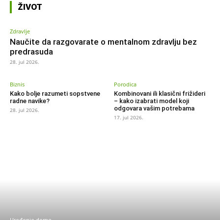
ŽIVOT
Zdravlje
Naučite da razgovarate o mentalnom zdravlju bez
predrasuda
28. jul 2026.
Biznis
Porodica
Kako bolje razumeti sopstvene
Kombinovani ili klasični frižideri
radne navike?
– kako izabrati model koji
odgovara vašim potrebama
28. jul 2026.
17. jul 2026.