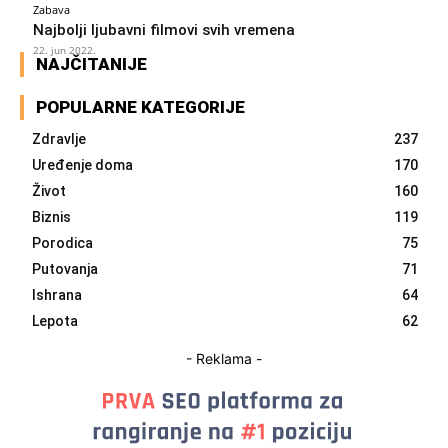
Zabava
Najbolji ljubavni filmovi svih vremena
22. jun 2022.
NAJČITANIJE
POPULARNE KATEGORIJE
Zdravlje
237
Uređenje doma
170
Život
160
Biznis
119
Porodica
75
Putovanja
71
Ishrana
64
Lepota
62
- Reklama -