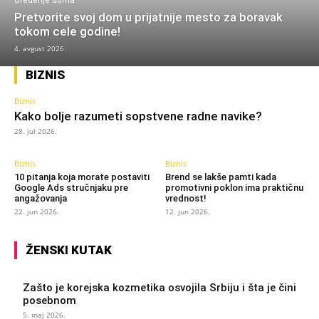
Uređenje doma
Pretvorite svoj dom u prijatnije mesto za boravak
tokom cele godine!
4. avgust 2026.
BIZNIS
Biznis
Kako bolje razumeti sopstvene radne navike?
28. jul 2026.
Biznis
Biznis
10 pitanja koja morate postaviti
Brend se lakše pamti kada
Google Ads stručnjaku pre
promotivni poklon ima praktičnu
angažovanja
vrednost!
22. jun 2026.
12. jun 2026.
ŽENSKI KUTAK
Zašto je korejska kozmetika osvojila Srbiju i šta je čini
posebnom
5. maj 2026.