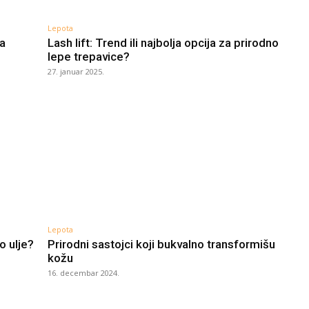
Lepota
ca
Lash lift: Trend ili najbolja opcija za prirodno
lepe trepavice?
27. januar 2025.
Lepota
o ulje?
Prirodni sastojci koji bukvalno transformišu
kožu
16. decembar 2024.