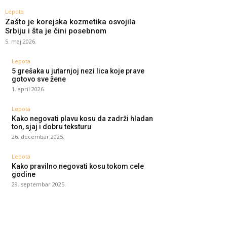
Lepota
Zašto je korejska kozmetika osvojila
Srbiju i šta je čini posebnom
5. maj 2026.
Lepota
5 grešaka u jutarnjoj nezi lica koje prave
gotovo sve žene
1. april 2026.
Lepota
Kako negovati plavu kosu da zadrži hladan
ton, sjaj i dobru teksturu
26. decembar 2025.
Lepota
Kako pravilno negovati kosu tokom cele
godine
29. septembar 2025.