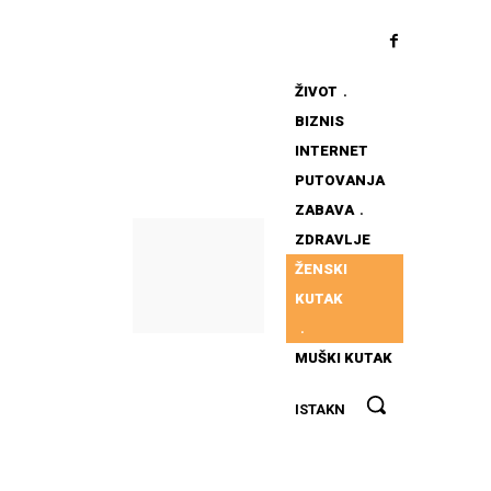
ŽIVOT
BIZNIS
INTERNET
PUTOVANJA
ZABAVA
ZDRAVLJE
ŽENSKI
KUTAK
MUŠKI KUTAK
Kako
ISTAKNUTO
pravilno
puniti
bateriju na