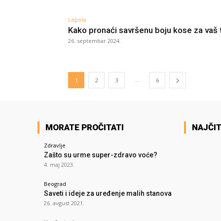
Lepota
Kako pronaći savršenu boju kose za vaš 
26. septembar 2024.
...
1
2
3
6
MORATE PROČITATI
NAJČIT
Zdravlje
Zašto su urme super-zdravo voće?
4. maj 2023.
Beograd
Saveti i ideje za uređenje malih stanova
26. avgust 2021.