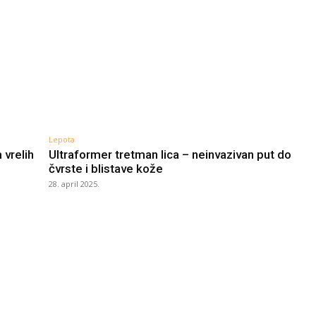
Lepota
 vrelih
Ultraformer tretman lica – neinvazivan put do
čvrste i blistave kože
28. april 2025.