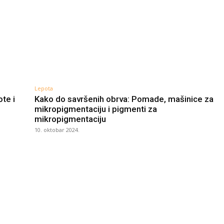
Lepota
te i
Kako do savršenih obrva: Pomade, mašinice za
mikropigmentaciju i pigmenti za
mikropigmentaciju
10. oktobar 2024.