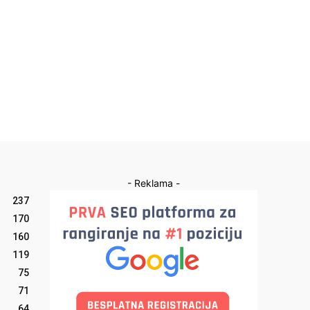
- Reklama -
237
170
160
119
75
71
64