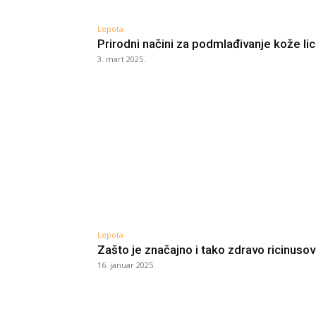
Lepota
Prirodni načini za podmlađivanje kože li
3. mart 2025.
Lepota
Zašto je značajno i tako zdravo ricinusov
16. januar 2025.