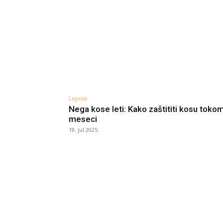
Lepota
Nega kose leti: Kako zaštititi kosu tokom
meseci
18. jul 2025.