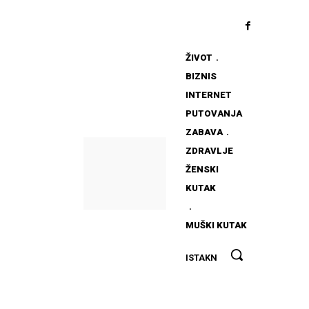
ŽIVOT
BIZNIS
INTERNET
PUTOVANJA
ZABAVA
ZDRAVLJE
ŽENSKI
KUTAK
MUŠKI KUTAK
Kako
ISTAKNUTO
pravilno
puniti
bateriju na