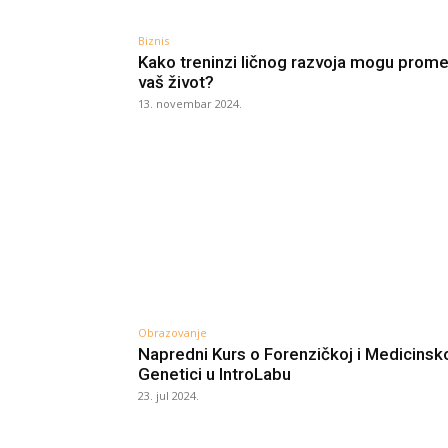
Biznis
Kako treninzi ličnog razvoja mogu prome
vaš život?
13. novembar 2024.
Obrazovanje
Napredni Kurs o Forenzičkoj i Medicinsk
Genetici u IntroLabu
23. jul 2024.