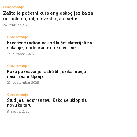
Obrazovanje
Zašto je početni kurs engleskog jezika za
odrasle najbolja investicija u sebe
24. februar 2026.
Obrazovanje
Kreativne radionice kod kuće: Materijali za
slikanje, modeliranje i rukotvorine
14. oktobar 2025.
Obrazovanje
Kako poznavanje različitih jezika menja
način razmišljanja
29. septembar 2025.
Obrazovanje
Studije u inostranstvu: Kako se uklopiti u
novu kulturu
8. avgust 2025.