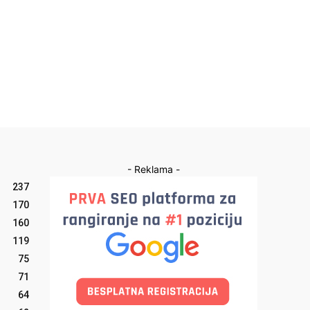
- Reklama -
237
170
160
119
75
71
64