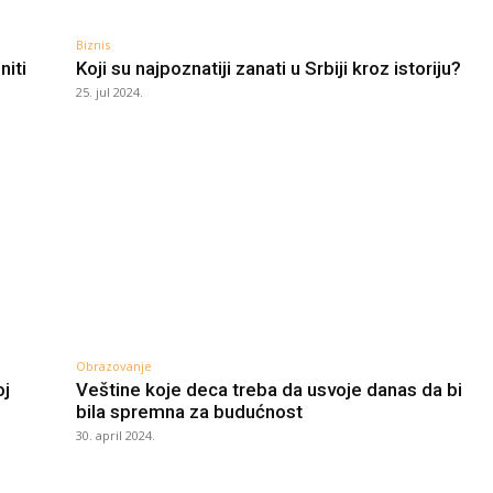
Biznis
niti
Koji su najpoznatiji zanati u Srbiji kroz istoriju?
25. jul 2024.
Obrazovanje
oj
Veštine koje deca treba da usvoje danas da bi
bila spremna za budućnost
30. april 2024.