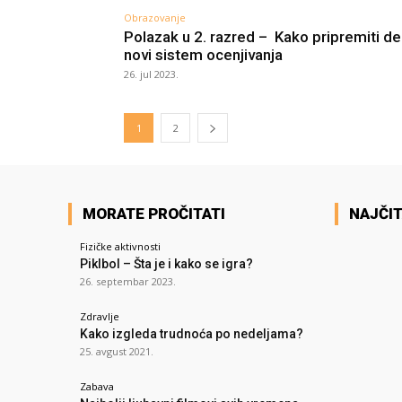
Obrazovanje
Polazak u 2. razred – Kako pripremiti d
novi sistem ocenjivanja
26. jul 2023.
1
2
MORATE PROČITATI
NAJČIT
Fizičke aktivnosti
Piklbol – Šta je i kako se igra?
26. septembar 2023.
Zdravlje
Kako izgleda trudnoća po nedeljama?
25. avgust 2021.
Zabava