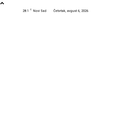
C
28.1
Novi Sad
Četvrtak, avgust 6, 2026