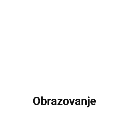
Obrazovanje
FIZIČKE AKTIVNOSTI
HOROSKOP
INTERNET
ISHRANA
KUĆNI LJUBIM