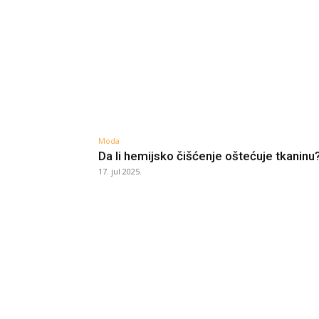
Moda
Da li hemijsko čišćenje oštećuje tkaninu
17. jul 2025.