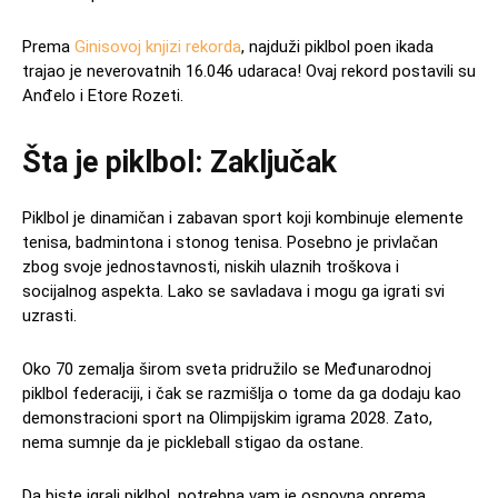
Prema
Ginisovoj knjizi rekorda
, najduži piklbol poen ikada
trajao je neverovatnih 16.046 udaraca! Ovaj rekord postavili su
Anđelo i Etore Rozeti.
Šta je piklbol: Zaključak
Piklbol je dinamičan i zabavan sport koji kombinuje elemente
tenisa, badmintona i stonog tenisa. Posebno je privlačan
zbog svoje jednostavnosti, niskih ulaznih troškova i
socijalnog aspekta. Lako se savladava i mogu ga igrati svi
uzrasti.
Oko 70 zemalja širom sveta pridružilo se Međunarodnoj
piklbol federaciji, i čak se razmišlja o tome da ga dodaju kao
demonstracioni sport na Olimpijskim igrama 2028. Zato,
nema sumnje da je pickleball stigao da ostane.
Da biste igrali piklbol, potrebna vam je osnovna oprema,