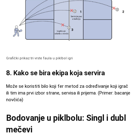
Grafički prikaz tri vrste faula u piklbol igri
8. Kako se bira ekipa koja servira
Može se koristiti bilo koji fer metod za određivanje koji igrač
ili tim ima prvi izbor strane, servisa ili prijema. (Primer: bacanje
novčića)
Bodovanje u piklbolu: Singl i dubl
mečevi