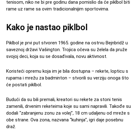
tenisom, niko ne bi pre godinu dana pomislio da će piklbol biti
rame uz rame sa ovim tradicionalnijim sportovima.
Kako je nastao piklbol
Piklbol je prvi put stvoren 1965. godine na ostrvu Bejnbridž u
saveznoj državi Vašington. Trojica očeva su želela da pruže
svojoj deci, koja su se dosađivala, novu aktivnost.
Koristeći opremu koja im je bila dostupna – rekete, lopticu s
rupama i mrežu za badminton – stvorili su verziju onoga što
će postati piklbol.
Budući da su bili premali, kreatori su rekete za stoni tenis
zamenili, drvenim reketeima koje su sami napravili. Takođe su
dodali “zabranjenu zonu za volej”, 18 cm udaljenu od mreže s
obe strane. Ova zona, nazvana “kuhinja”, igri daje posebnu
draž.