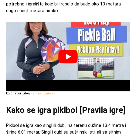
potrebno i igralište koje bi trebalo da bude oko 13 metara
dugo i šest metara široko.
Izvor YouTube/
Tennis Express
Kako se igra piklbol [Pravila igre]
Piklbol se igra kao singl ili dubl, na terenu dužine 13.4 metra i
širine 6.01 metar. Singl i dubl su suštinski isti, ali sa sitnim