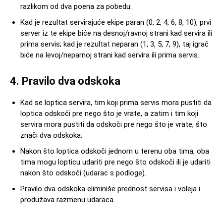
razlikom od dva poena za pobedu.
Kad je rezultat servirajuće ekipe paran (0, 2, 4, 6, 8, 10), prvi
server iz te ekipe biće na desnoj/ravnoj strani kad servira ili
prima servis; kad je rezultat neparan (1, 3, 5, 7, 9), taj igrač
biće na levoj/neparnoj strani kad servira ili prima servis.
4. Pravilo dva odskoka
Kad se loptica servira, tim koji prima servis mora pustiti da
loptica odskoči pre nego što je vrate, a zatim i tim koji
servira mora pustiti da odskoči pre nego što je vrate, što
znači dva odskoka.
Nakon što loptica odskoči jednom u terenu oba tima, oba
tima mogu lopticu udariti pre nego što odskoči ili je udariti
nakon što odskoči (udarac s podloge).
Pravilo dva odskoka eliminiše prednost servisa i voleja i
produžava razmenu udaraca.