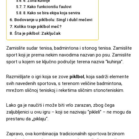
6. Zona kuhinje
7. Kako funkcionišu faulovi
8. Kako se bira ekipa koja servira
Bodovanje u piklbolu: Singl i dubl mečevi
Koliko traje piklbol meč?
Šta je piklbol: Zaključak
Zamislite sudar tenisa, badmintona i stonog tenisa. Zamislite
sport koji je prema nekim navodima nazvan po psu. Zamislite
sport u kojem se ključno područje terena naziva “kuhinja”.
Razmišljate o igri koja se zove
piklbol
, koja sadrži elemente
svih navedenih sportova, s terenom veličine badmintona,
mrežom sličnoj teniskoj i reketima sličnim stonoteniskim.
Lako ga je naučiti i može biti vrlo zarazan, zbog čega
zaljubljenici u ovu igru – koji se nazivaju “pikleli” – ne mogu da
prestanu da „piklaju“.
Zapravo, ova kombinacija tradicionalnih sportova brzinom