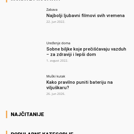
Zabava
Najbolji ljubavni filmovi svih vremena
22. jun 2022.
Uređenje doma
Sobne biljke koje prečišćavaju vazduh
– za zdraviji i lepši dom
1. avgust 2022.
Muški kutak
Kako pravilno puniti bateriju na
viljuškaru?
26. jun 2026.
NAJČITANIJE