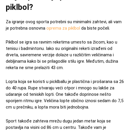
piklbol?
Za igranje ovog sporta potrebni su minimalni zahtevi, ali vam
je potrebna osnovna
oprema za piklbol
da biste počeli.
Piklbol se igra sa ravnim reketima umesto sa žicom, kao u
tenisu i badmintonu. Iako su originalni reketi izrađeni od
drveta, savremene verzije dolaze u različitim veličinama i
debljinama kako bi se prilagodile stilu igre. Međutim, dužina
reketa ne sme prelaziti 43 cm.
Lopta koja se koristi u picklballu je plastična i prošarana sa 26
do 40 rupa. Rupe stvaraju veći otpor i mnogo su lakše za
udaranje od teniskih lopti. One takođe doprinose nešto
sporijem ritmu igre. Veličina lopte obično iznosi sedam do 7,5
cm u prečniku, a lopta mora biti jednobojna.
Sport takođe zahteva mrežu dugu jedan metar koja se
postavlja na visini od 86 cm u centru. Takođe vam je