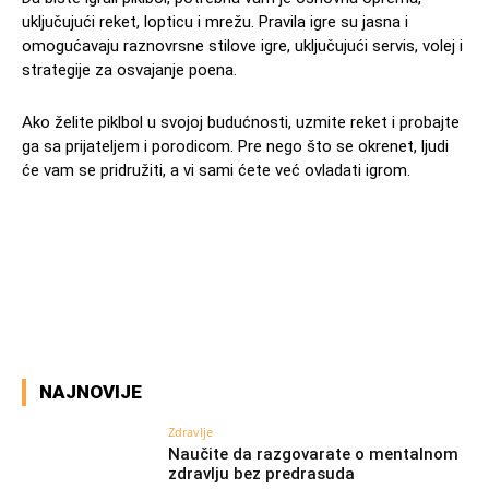
uključujući reket, lopticu i mrežu. Pravila igre su jasna i
omogućavaju raznovrsne stilove igre, uključujući servis, volej i
strategije za osvajanje poena.
Ako želite piklbol u svojoj budućnosti, uzmite reket i probajte
ga sa prijateljem i porodicom. Pre nego što se okrenet, ljudi
će vam se pridružiti, a vi sami ćete već ovladati igrom.
Facebook
X
Pinterest
WhatsAp
NAJNOVIJE
Zdravlje
Naučite da razgovarate o mentalnom
zdravlju bez predrasuda