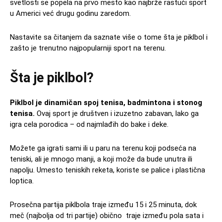
svetlosti se popela na prvo mesto kao najbrže rastući sport
u Americi već drugu godinu zaredom.
Nastavite sa čitanjem da saznate više o tome šta je piklbol i
zašto je trenutno najpopularniji sport na terenu.
Šta je piklbol?
Piklbol je dinamičan spoj tenisa, badmintona i stonog
tenisa.
Ovaj sport je društven i izuzetno zabavan, lako ga
igra cela porodica – od najmlađih do bake i deke.
Možete ga igrati sami ili u paru na terenu koji podseća na
teniski, ali je mnogo manji, a koji može da bude unutra ili
napolju. Umesto teniskih reketa, koriste se palice i plastična
loptica.
Prosečna partija piklbola traje između 15 i 25 minuta, dok
meč (najbolja od tri partije) obično traje između pola sata i