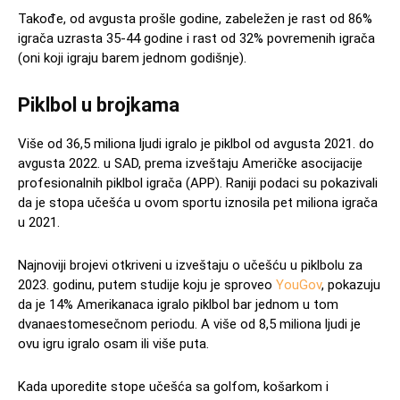
Takođe, od avgusta prošle godine, zabeležen je rast od 86%
igrača uzrasta 35-44 godine i rast od 32% povremenih igrača
(oni koji igraju barem jednom godišnje).
Piklbol u brojkama
Više od 36,5 miliona ljudi igralo je piklbol od avgusta 2021. do
avgusta 2022. u SAD, prema izveštaju Američke asocijacije
profesionalnih piklbol igrača (APP). Raniji podaci su pokazivali
da je stopa učešća u ovom sportu iznosila pet miliona igrača
u 2021.
Najnoviji brojevi otkriveni u izveštaju o učešću u piklbolu za
2023. godinu, putem studije koju je sproveo
YouGov
, pokazuju
da je 14% Amerikanaca igralo piklbol bar jednom u tom
dvanaestomesečnom periodu. A više od 8,5 miliona ljudi je
ovu igru igralo osam ili više puta.
Kada uporedite stope učešća sa golfom, košarkom i