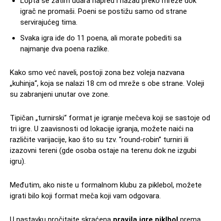
Lopta se zatim udara napred i nazad preko mreže dok
igrač ne promaši. Poeni se postižu samo od strane
servirajućeg tima.
Svaka igra ide do 11 poena, ali morate pobediti sa
najmanje dva poena razlike.
Kako smo već naveli, postoji zona bez voleja nazvana
„kuhinja“, koja se nalazi 18 cm od mreže s obe strane. Voleji
su zabranjeni unutar ove zone.
Tipičan „turnirski“ format je igranje mečeva koji se sastoje od
tri igre. U zaavisnosti od lokacije igranja, možete naići na
različite varijacije, kao što su tzv. “round-robin” turniri ili
izazovni tereni (gde osoba ostaje na terenu dok ne izgubi
igru).
Međutim, ako niste u formalnom klubu za piklebol, možete
igrati bilo koji format meča koji vam odgovara.
U nastavku pročitajte skraćena
pravila igre piklbol
prema