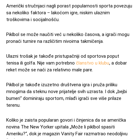
Američki stručnjaci nagli porast popularnosti sporta povezuju
sa nekoliko faktora – lakoćom igre, niskim ulaznim
troškovima i socijalnošću.
Piklbol se može naučiti već u nekoliko časova, a igrači mogu
pronaći turnire na različitim nivoima takmičenja.
Ulazni trošak je takođe pristupačniji od sportova poput
tenisa ili golfa. Nije vam potrebno
članstvo u klubu
, a dobar
reket može se naći za relativno male pare.
Piklbol je takođe izuzetno društvena igra i pruža priliku
mnogima da steknu nove prijatelje svih uzrasta. I dok „bejbi
bumeri“ dominiraju sportom, mlađi igrači sve više prilaze
terenu.
Koliko je zaista popularan govori i činjenica da se američka
novina The New Yorker upitala „Može li piklbol spasiti
Ameriku?“, dok je magazin Vanity Fair razmatrao neodoljivu