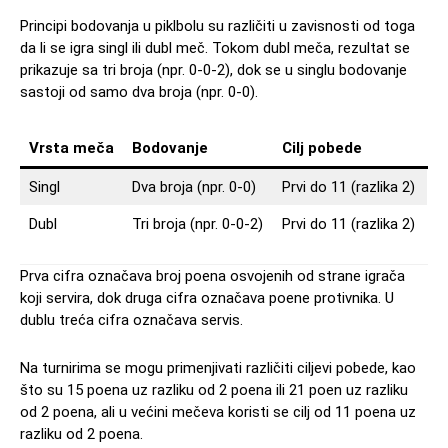
Principi bodovanja u piklbolu su različiti u zavisnosti od toga
da li se igra singl ili dubl meč. Tokom dubl meča, rezultat se
prikazuje sa tri broja (npr. 0-0-2), dok se u singlu bodovanje
sastoji od samo dva broja (npr. 0-0).
Vrsta meča
Bodovanje
Cilj pobede
Singl
Dva broja (npr. 0-0)
Prvi do 11 (razlika 2)
Dubl
Tri broja (npr. 0-0-2)
Prvi do 11 (razlika 2)
Prva cifra označava broj poena osvojenih od strane igrača
koji servira, dok druga cifra označava poene protivnika. U
dublu treća cifra označava servis.
Na turnirima se mogu primenjivati različiti ciljevi pobede, kao
što su 15 poena uz razliku od 2 poena ili 21 poen uz razliku
od 2 poena, ali u većini mečeva koristi se cilj od 11 poena uz
razliku od 2 poena.