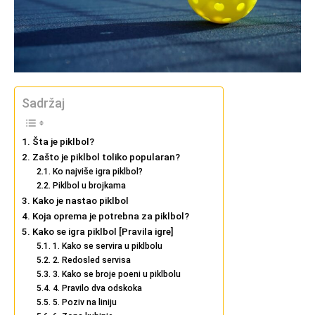
Sadržaj
Šta je piklbol?
Zašto je piklbol toliko popularan?
Ko najviše igra piklbol?
Piklbol u brojkama
Kako je nastao piklbol
Koja oprema je potrebna za piklbol?
Kako se igra piklbol [Pravila igre]
1. Kako se servira u piklbolu
2. Redosled servisa
3. Kako se broje poeni u piklbolu
4. Pravilo dva odskoka
5. Poziv na liniju