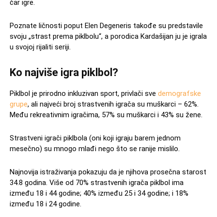
čar igre.
Poznate ličnosti poput Elen Degeneris takođe su predstavile
svoju „strast prema piklbolu“, a porodica Kardašijan ju je igrala
u svojoj rijaliti seriji.
Ko najviše igra piklbol?
Piklbol je prirodno inkluzivan sport, privlači sve
demografske
grupe
, ali najveći broj strastvenih igrača su muškarci – 62%.
Među rekreativnim igračima, 57% su muškarci i 43% su žene.
Strastveni igrači piklbola (oni koji igraju barem jednom
mesečno) su mnogo mlađi nego što se ranije mislilo.
Najnovija istraživanja pokazuju da je njihova prosečna starost
34.8 godina. Više od 70% strastvenih igrača piklbol ima
između 18 i 44 godine; 40% između 25 i 34 godine; i 18%
između 18 i 24 godine.