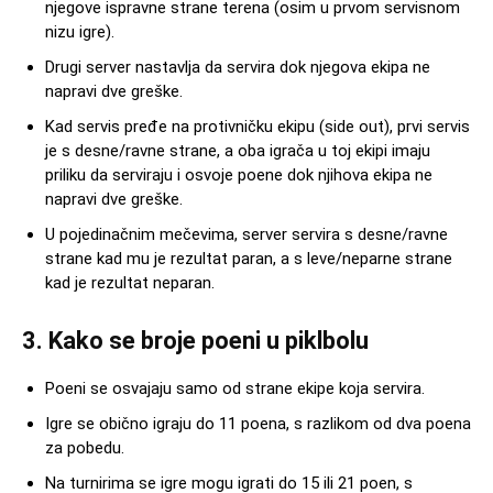
njegove ispravne strane terena (osim u prvom servisnom
nizu igre).
Drugi server nastavlja da servira dok njegova ekipa ne
napravi dve greške.
Kad servis pređe na protivničku ekipu (side out), prvi servis
je s desne/ravne strane, a oba igrača u toj ekipi imaju
priliku da serviraju i osvoje poene dok njihova ekipa ne
napravi dve greške.
U pojedinačnim mečevima, server servira s desne/ravne
strane kad mu je rezultat paran, a s leve/neparne strane
kad je rezultat neparan.
3. Kako se broje poeni u piklbolu
Poeni se osvajaju samo od strane ekipe koja servira.
Igre se obično igraju do 11 poena, s razlikom od dva poena
za pobedu.
Na turnirima se igre mogu igrati do 15 ili 21 poen, s