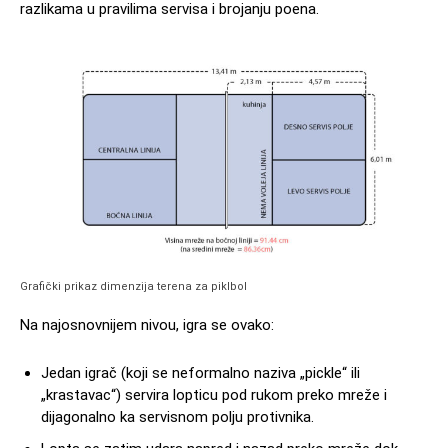
razlikama u pravilima servisa i brojanju poena.
Grafički prikaz dimenzija terena za piklbol
Na najosnovnijem nivou, igra se ovako:
Jedan igrač (koji se neformalno naziva „pickle“ ili
„krastavac“) servira lopticu pod rukom preko mreže i
dijagonalno ka servisnom polju protivnika.