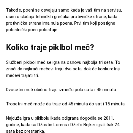
Takođe, poeni se osvajaju samo kada je vaš tim na servisu,
osim u slučaju tehničkih grešaka protivničke strane, kada
protivnička strana ima nula poena. Prvi tim koji postigne
pobednički poen pobeđuje.
Koliko traje piklbol meč?
Službeni piklbol meč se igra na osnovu najbolja tri seta. To
znači da najkraći mečevi traju dva seta, dok će konkuretniji
mečevi trajati tri.
Dvosetni meč obično traje između pola sata i 45 minuta.
Trosetni meč može da traje od 45 minuta do sat i 15 minuta.
Najduža igra u piklbolu ikada odigrana dogodila se 2011.
godine, kada su Džastin Lorens i Džefri Bejker igrali čak 24
sata bez prestanka.