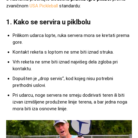
zvaničnom
USA Pickleball
standardu:
1. Kako se servira u piklbolu
Prilikom udarca lopte, ruka servera mora se kretati prema
gore.
Kontakt reketa s loptom ne sme biti iznad struka.
Vrh reketa ne sme biti iznad najvišeg dela zgloba pri
kontaktu.
Dopušten je „drop servis“, kod kojeg nisu potrebni
prethodni uslovi.
Pri udarcu, noge servera ne smeju dodirivati teren ili biti
izvan izmišljene produžene linije terena, a bar jedna noga
mora biti iza osnovne linije.