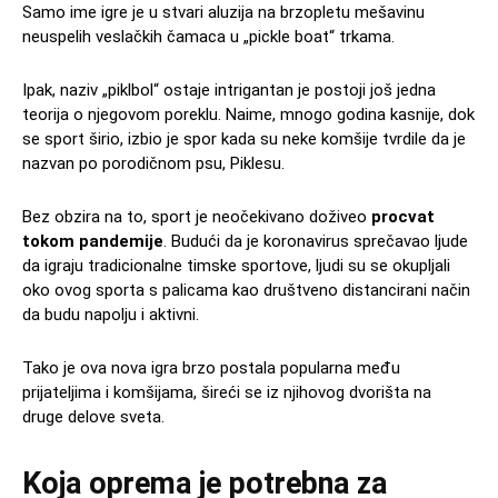
Samo ime igre je u stvari aluzija na brzopletu mešavinu
neuspelih veslačkih čamaca u „pickle boat“ trkama.
Ipak, naziv „piklbol“ ostaje intrigantan je postoji još jedna
teorija o njegovom poreklu. Naime, mnogo godina kasnije, dok
se sport širio, izbio je spor kada su neke komšije tvrdile da je
nazvan po porodičnom psu, Piklesu.
Bez obzira na to, sport je neočekivano doživeo
procvat
tokom pandemije
. Budući da je koronavirus sprečavao ljude
da igraju tradicionalne timske sportove, ljudi su se okupljali
oko ovog sporta s palicama kao društveno distancirani način
da budu napolju i aktivni.
Tako je ova nova igra brzo postala popularna među
prijateljima i komšijama, šireći se iz njihovog dvorišta na
druge delove sveta.
Koja oprema je potrebna za