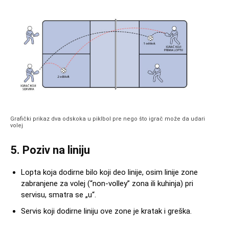
Grafički prikaz dva odskoka u piklbol pre nego što igrač može da udari
volej
5. Poziv na liniju
Lopta koja dodirne bilo koji deo linije, osim linije zone
zabranjene za volej (“non-volley” zona ili kuhinja) pri
servisu, smatra se „u“.
Servis koji dodirne liniju ove zone je kratak i greška.