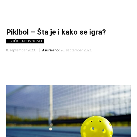
Piklbol – Šta je i kako se igra?
FIZIČKE AKTIVNOSTI
8. septembar 2023.
Ažurirano:
26. septembar 2023.
Facebook
X
Pinterest
WhatsAp