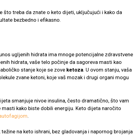
što treba da znate o keto dijeti, uključujući i kako da
ultate bezbedno i efikasno.
a unos ugljenih hidrata ima mnoge potencijalne zdravstvene
nih hidrata, vaše telo počinje da sagoreva masti kao
aboličko stanje koje se zove
ketoza
. U ovom stanju, vaša
lekule zvane ketoni, koje vaš mozak i drugi organi mogu
ijeta smanjuje nivoe insulina, često dramatično, što vam
masti kako biste dobili energiju. Keto dijeta naročito
autofagijom
.
težine na keto ishrani, bez gladovanja i napornog brojanja