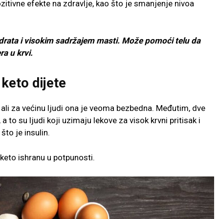
ozitivne efekte na zdravlje, kao što je smanjenje nivoa
hidrata i visokim sadržajem masti. Može pomoći telu da
ra u krvi.
keto dijete
, ali za većinu ljudi ona je veoma bezbedna. Međutim, dve
to su ljudi koji uzimaju lekove za visok krvni pritisak i
što je insulin.
 keto ishranu u potpunosti.