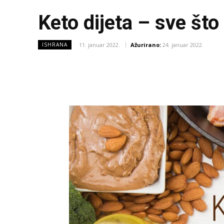
Keto dijeta – sve što
11. januar 2022.
Ažurirano:
24. januar 2022.
ISHRANA
Facebook
X
Share