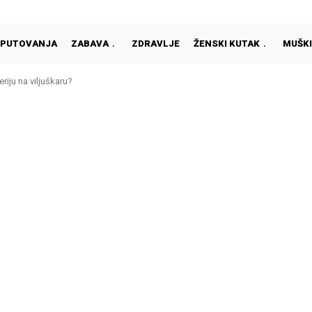
PUTOVANJA
ZABAVA
ZDRAVLJE
ŽENSKI KUTAK
MUŠKI
riju na viljuškaru?