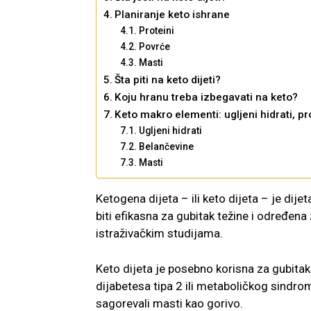
Planiranje keto ishrane
Proteini
Povrće
Masti
Šta piti na keto dijeti?
Koju hranu treba izbegavati na keto?
Keto makro elementi: ugljeni hidrati, pro
Ugljeni hidrati
Belančevine
Masti
Ketogena dijeta – ili keto dijeta – je dij
biti efikasna za gubitak težine i određe
istraživačkim studijama.
Keto dijeta je posebno korisna za gubitak 
dijabetesa tipa 2 ili metaboličkog sindrom
sagorevali masti kao gorivo.