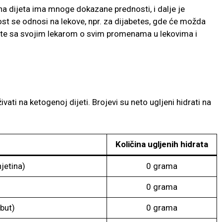
a dijeta ima mnoge dokazane prednosti, i dalje je
st se odnosi na lekove, npr. za dijabetes, gde će možda
ajte sa svojim lekarom o svim promenama u lekovima i
vati na ketogenoj dijeti. Brojevi su neto ugljeni hidrati na
Količina ugljenih hidrata
jetina)
0 grama
0 grama
ibut)
0 grama