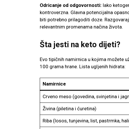
Odricanje od odgovornosti:
Iako ketogen
kontroverzna. Glavna potencijalna opasno
biti potrebno prilagoditi doze. Razgovar
relevantnim promenama načina života.
Šta jesti na keto dijeti?
Evo tipičnih namirnica u kojima možete uži
100 grama hrane. Lista ugljenih hidrata:
Namirnice
Crveno meso (govedina, svinjetina i jagn
Živina (piletina i ćuretina)
Riba (losos, tunjevina, list, pastrmka, hal