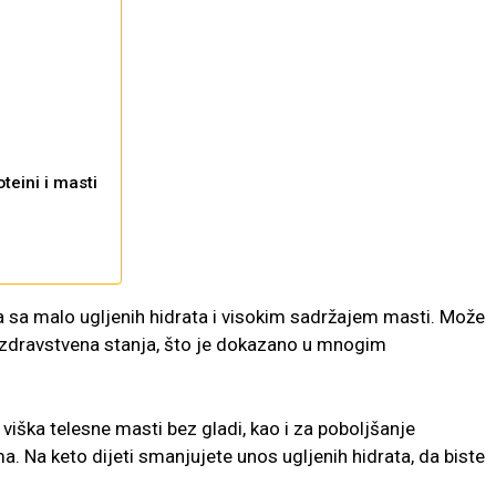
teini i masti
eta sa malo ugljenih hidrata i visokim sadržajem masti. Može
na zdravstvena stanja, što je dokazano u mnogim
viška telesne masti bez gladi, kao i za poboljšanje
a. Na keto dijeti smanjujete unos ugljenih hidrata, da biste