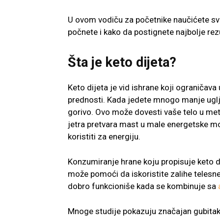
U ovom vodiču za početnike naučićete sve 
počnete i kako da postignete najbolje rez
Šta je keto dijeta?
Keto dijeta je vid ishrane koji ograničav
prednosti. Kada jedete mnogo manje uglje
gorivo. Ovo može dovesti vaše telo u met
jetra pretvara mast u male energetske mo
koristiti za energiju.
Konzumiranje hrane koju propisuje keto d
može pomoći da iskoristite zalihe telesne 
dobro funkcioniše kada se kombinuje sa
Mnoge studije pokazuju značajan gubitak 