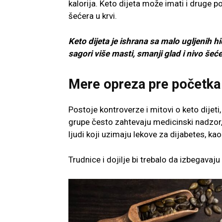
kalorija. Keto dijeta može imati i druge p
šećera u krvi.
Keto dijeta je ishrana sa malo ugljenih 
sagori više masti, smanji glad i nivo šeće
Mere opreza pre početka 
Postoje kontroverze i mitovi o keto dijeti
grupe često zahtevaju medicinski nadzor, a 
ljudi koji uzimaju lekove za dijabetes, kao 
Trudnice i dojilje bi trebalo da izbegavaju