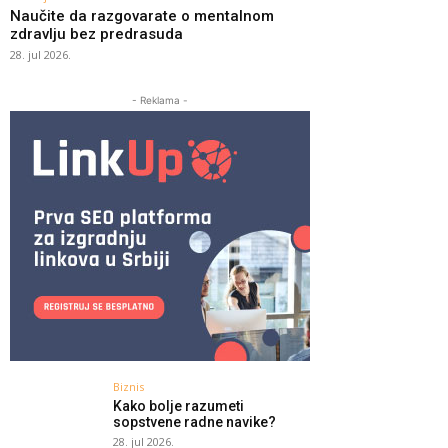
Naučite da razgovarate o mentalnom
zdravlju bez predrasuda
28. jul 2026.
- Reklama -
Biznis
Kako bolje razumeti
sopstvene radne navike?
28. jul 2026.