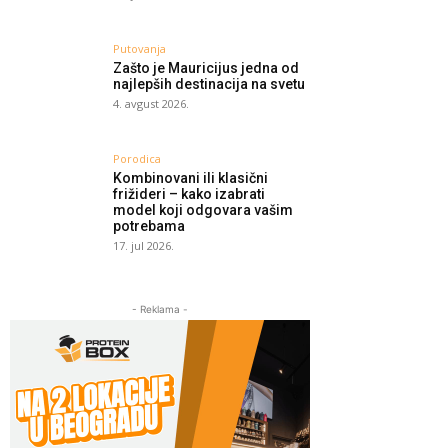
Putovanja
Zašto je Mauricijus jedna od
najlepših destinacija na svetu
4. avgust 2026.
Porodica
Kombinovani ili klasični
frižideri – kako izabrati
model koji odgovara vašim
potrebama
17. jul 2026.
- Reklama -