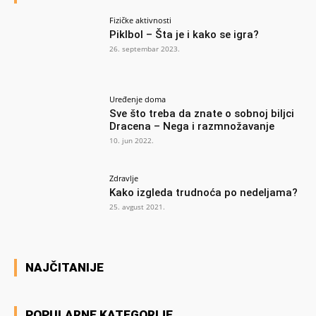
Fizičke aktivnosti
Piklbol – Šta je i kako se igra?
26. septembar 2023.
Uređenje doma
Sve što treba da znate o sobnoj biljci
Dracena – Nega i razmnožavanje
10. jun 2022.
Zdravlje
Kako izgleda trudnoća po nedeljama?
25. avgust 2021.
NAJČITANIJE
POPULARNE KATEGORIJE