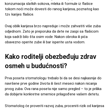
konzumacija slatkih sokova, mleka ili formule iz flašice
tokom noći može dovesti do ranog karijesa, poznatog kao
tzv. karijes flašice.
Ovaj oblik karijesa brzo napreduje i može zahvatiti više zuba
odjednom. Zato je preporuka da dete ne zaspi sa flašicom
koja sadrži bilo šta osim vode. Nakon obroka ili pića
obavezno operite zube ili bar isperite usta vodom.
Kako roditelji obezbeđuju zdrav
osmeh u budućnosti?
Prva poseta stomatologu trebalo bi da se desi najkasnije do
navršene prve godine života ili šest meseci nakon nicanja
prvog zuba. Ova rana poseta nije samo pregled – to je prilika
da dobijete konkretne smernice prilagođene vašem detetu.
Stomatolog će proveriti razvoj zuba, proceniti rizik od karijesa