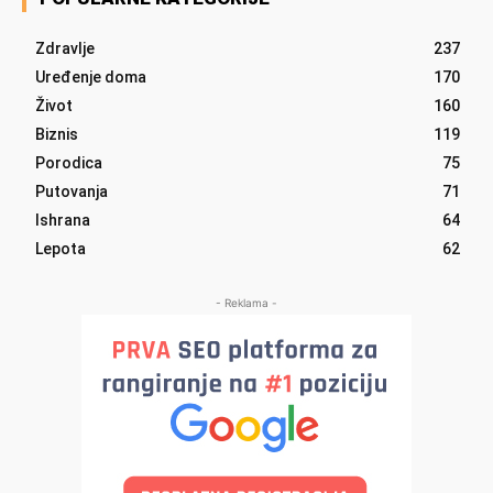
Zdravlje
237
Uređenje doma
170
Život
160
Biznis
119
Porodica
75
Putovanja
71
Ishrana
64
Lepota
62
- Reklama -