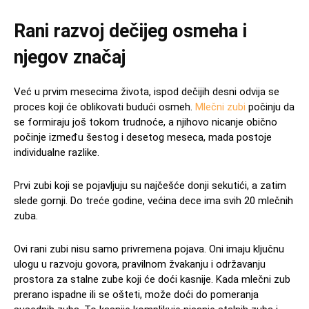
Rani razvoj dečijeg osmeha i
njegov značaj
Već u prvim mesecima života, ispod dečijih desni odvija se
proces koji će oblikovati budući osmeh.
Mlečni zubi
počinju da
se formiraju još tokom trudnoće, a njihovo nicanje obično
počinje između šestog i desetog meseca, mada postoje
individualne razlike.
Prvi zubi koji se pojavljuju su najčešće donji sekutići, a zatim
slede gornji. Do treće godine, većina dece ima svih 20 mlečnih
zuba.
Ovi rani zubi nisu samo privremena pojava. Oni imaju ključnu
ulogu u razvoju govora, pravilnom žvakanju i održavanju
prostora za stalne zube koji će doći kasnije. Kada mlečni zub
prerano ispadne ili se ošteti, može doći do pomeranja