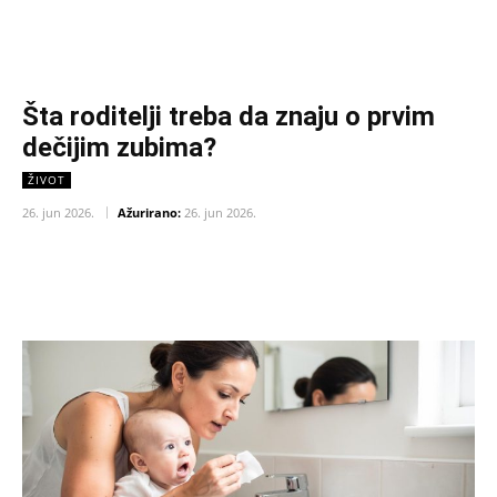
Šta roditelji treba da znaju o prvim
dečijim zubima?
ŽIVOT
26. jun 2026.
Ažurirano:
26. jun 2026.
Facebook
X
Pinterest
WhatsAp