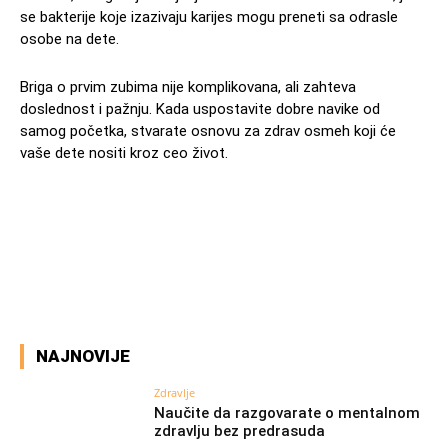
se bakterije koje izazivaju karijes mogu preneti sa odrasle
osobe na dete.
Briga o prvim zubima nije komplikovana, ali zahteva
doslednost i pažnju. Kada uspostavite dobre navike od
samog početka, stvarate osnovu za zdrav osmeh koji će
vaše dete nositi kroz ceo život.
Facebook
X
Pinterest
WhatsAp
NAJNOVIJE
Zdravlje
Naučite da razgovarate o mentalnom
zdravlju bez predrasuda