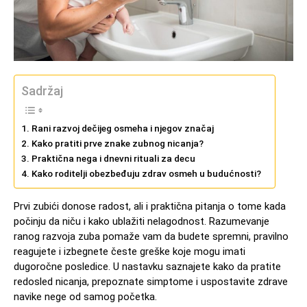
Sadržaj
Rani razvoj dečijeg osmeha i njegov značaj
Kako pratiti prve znake zubnog nicanja?
Praktična nega i dnevni rituali za decu
Kako roditelji obezbeđuju zdrav osmeh u budućnosti?
Prvi zubići donose radost, ali i praktična pitanja o tome kada
počinju da niču i kako ublažiti nelagodnost. Razumevanje
ranog razvoja zuba pomaže vam da budete spremni, pravilno
reagujete i izbegnete česte greške koje mogu imati
dugoročne posledice. U nastavku saznajete kako da pratite
redosled nicanja, prepoznate simptome i uspostavite zdrave
navike nege od samog početka.