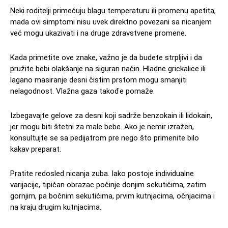
Neki roditelji primećuju blagu temperaturu ili promenu apetita,
mada ovi simptomi nisu uvek direktno povezani sa nicanjem
već mogu ukazivati i na druge zdravstvene promene.
Kada primetite ove znake, važno je da budete strpljivi i da
pružite bebi olakšanje na siguran način. Hladne grickalice ili
lagano masiranje desni čistim prstom mogu smanjiti
nelagodnost. Vlažna gaza takođe pomaže.
Izbegavajte gelove za desni koji sadrže benzokain ili lidokain,
jer mogu biti štetni za male bebe. Ako je nemir izražen,
konsultujte se sa pedijatrom pre nego što primenite bilo
kakav preparat.
Pratite redosled nicanja zuba. Iako postoje individualne
varijacije, tipičan obrazac počinje donjim sekutićima, zatim
gornjim, pa bočnim sekutićima, prvim kutnjacima, očnjacima i
na kraju drugim kutnjacima.