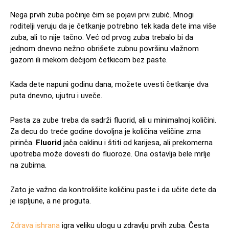
Nega prvih zuba počinje čim se pojavi prvi zubić. Mnogi
roditelji veruju da je četkanje potrebno tek kada dete ima više
zuba, ali to nije tačno. Već od prvog zuba trebalo bi da
jednom dnevno nežno obrišete zubnu površinu vlažnom
gazom ili mekom dečijom četkicom bez paste.
Kada dete napuni godinu dana, možete uvesti četkanje dva
puta dnevno, ujutru i uveče.
Pasta za zube treba da sadrži fluorid, ali u minimalnoj količini.
Za decu do treće godine dovoljna je količina veličine zrna
pirinča.
Fluorid
jača caklinu i štiti od karijesa, ali prekomerna
upotreba može dovesti do fluoroze. Ona ostavlja bele mrlje
na zubima.
Zato je važno da kontrolišite količinu paste i da učite dete da
je ispljune, a ne proguta.
Zdrava ishrana
igra veliku ulogu u zdravlju prvih zuba. Česta