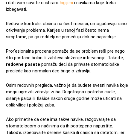
i dati vam savete o ishrani,
higijeni
i navikama koje treba
izbegavati.
Redovne kontrole, obično na šest meseci, omogućavaju rano
otkrivanje problema. Karijes u ranoj fazi često nema
simptome, pa ga roditelji ne primećuju dok ne napreduje.
Profesionalna procena pomaže da se problem reši pre nego
što postane bolan ili zahteva složenije intervencije. Takođe,
redovne posete
pomažu deci da prihvate stomatološke
preglede kao normalan deo brige o zdravlju.
Osim redovnih pregleda, važno je da budete svesni navika koje
mogu ugroziti zdravlje zuba. Dugotrajna upotreba cucle,
sisanje palca ili flašice nakon druge godine može uticati na
oblik vilice i položaj zuba.
Ako primetite da dete ima takve navike, razgovarajte sa
stomatologom o načinima da ih postepeno napustite.
Takođe, izbegavajte deljenje kašika ili čašica sa detetom, jer