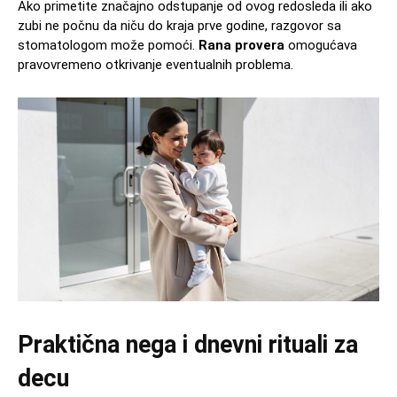
Ako primetite značajno odstupanje od ovog redosleda ili ako
zubi ne počnu da niču do kraja prve godine, razgovor sa
stomatologom može pomoći.
Rana provera
omogućava
pravovremeno otkrivanje eventualnih problema.
Praktična nega i dnevni rituali za
decu