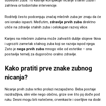
susednih zuba. To kasnije komplikuje nicanje stalnih zuba i
zahteva ortodontske intervencije.
Roditelji često podcenjuju značaj mlečnih zuba jer znaju da će
oni ionako ispasti. Međutim,
zdravlje prvih zuba
direktno
utiče na zdravlje stalnih zuba i celokupan razvoj vilice.
Karijes na mlečnim zubima može zahvatiti dublje slojeve tkiva
i ugroziti zametak stalnog zuba koji se razvija ispod njega.
Zato je
nega prvih zuba
mnogo više od estetike – ona
postavlja temelj za dugoročno oralno zdravlje.
Kako pratiti prve znake zubnog
nicanja?
Nicanje prvih zuba retko prolazi nezapaženo. Beba postaje
razdražljiva, slini više nego obično, grize sve što joj dođe pod
ruku. Desni mogu biti natečene, crvenkaste i osetljive na dodir.