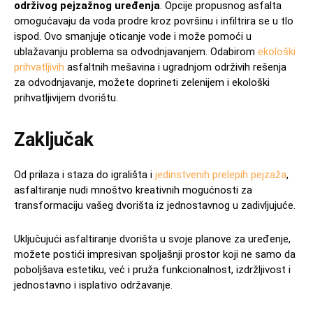
održivog pejzažnog uređenja
. Opcije propusnog asfalta
omogućavaju da voda prodre kroz površinu i infiltrira se u tlo
ispod. Ovo smanjuje oticanje vode i može pomoći u
ublažavanju problema sa odvodnjavanjem. Odabirom
ekološki
prihvatljivih
asfaltnih mešavina i ugradnjom održivih rešenja
za odvodnjavanje, možete doprineti zelenijem i ekološki
prihvatljivijem dvorištu.
Zaključak
Od prilaza i staza do igrališta i
jedinstvenih prelepih pejzaža
,
asfaltiranje nudi mnoštvo kreativnih mogućnosti za
transformaciju vašeg dvorišta iz jednostavnog u zadivljujuće.
Uključujući asfaltiranje dvorišta u svoje planove za uređenje,
možete postići impresivan spoljašnji prostor koji ne samo da
poboljšava estetiku, već i pruža funkcionalnost, izdržljivost i
jednostavno i isplativo održavanje.