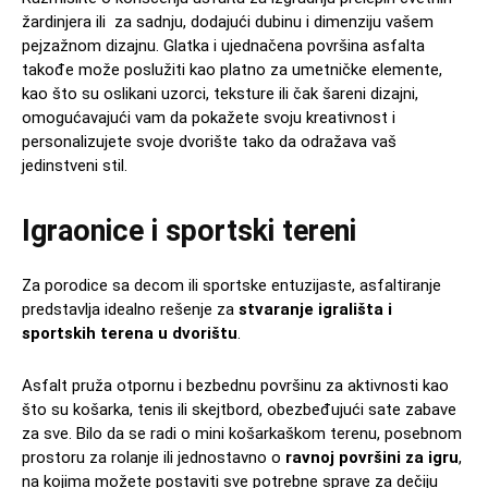
žardinjera ili za sadnju, dodajući dubinu i dimenziju vašem
pejzažnom dizajnu. Glatka i ujednačena površina asfalta
takođe može poslužiti kao platno za umetničke elemente,
kao što su oslikani uzorci, teksture ili čak šareni dizajni,
omogućavajući vam da pokažete svoju kreativnost i
personalizujete svoje dvorište tako da odražava vaš
jedinstveni stil.
Igraonice i sportski tereni
Za porodice sa decom ili sportske entuzijaste, asfaltiranje
predstavlja idealno rešenje za
stvaranje igrališta i
sportskih terena u dvorištu
.
Asfalt pruža otpornu i bezbednu površinu za aktivnosti kao
što su košarka, tenis ili skejtbord, obezbeđujući sate zabave
za sve. Bilo da se radi o mini košarkaškom terenu, posebnom
prostoru za rolanje ili jednostavno o
ravnoj površini za igru
,
na kojima možete postaviti sve potrebne sprave za dečiju