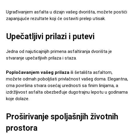
Ugrađivanjem asfalta u dizajn vašeg dvorišta, možete postići
zapanjujuće rezultate koji će ostaviti prelep utisak.
Upečatljivi prilazi i putevi
Jedna od najuticajnijih primena asfaltiranja dvorišta je
stvaranje upečatljivih prilaza i staza.
Popločavanjem vašeg prilaza
ili šetališta asfaltom,
možete odmah poboljšati privlačnost vašeg doma. Elegantna,
crna površina stvara osećaj urednosti sa finim linijama, a
izdržljivost asfalta obezbeđuje dugotrajnu lepotu u godinama
koje dolaze.
Proširivanje spoljašnjih životnih
prostora