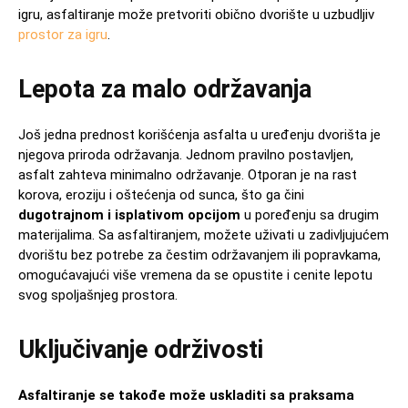
igru, asfaltiranje može pretvoriti obično dvorište u uzbudljiv
prostor za igru
.
Lepota za malo održavanja
Još jedna prednost korišćenja asfalta u uređenju dvorišta je
njegova priroda održavanja. Jednom pravilno postavljen,
asfalt zahteva minimalno održavanje. Otporan je na rast
korova, eroziju i oštećenja od sunca, što ga čini
dugotrajnom i isplativom opcijom
u poređenju sa drugim
materijalima. Sa asfaltiranjem, možete uživati u zadivljujućem
dvorištu bez potrebe za čestim održavanjem ili popravkama,
omogućavajući više vremena da se opustite i cenite lepotu
svog spoljašnjeg prostora.
Uključivanje održivosti
Asfaltiranje se takođe može uskladiti sa praksama