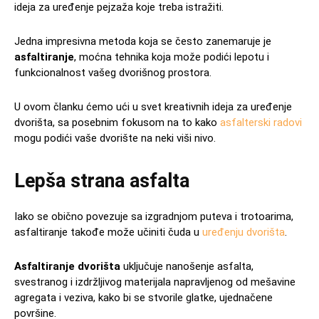
ideja za uređenje pejzaža koje treba istražiti.
Jedna impresivna metoda koja se često zanemaruje je
asfaltiranje
, moćna tehnika koja može podići lepotu i
funkcionalnost vašeg dvorišnog prostora.
U ovom članku ćemo ući u svet kreativnih ideja za uređenje
dvorišta, sa posebnim fokusom na to kako
asfalterski radovi
mogu podići vaše dvorište na neki viši nivo.
Lepša strana asfalta
Iako se obično povezuje sa izgradnjom puteva i trotoarima,
asfaltiranje takođe može učiniti čuda u
uređenju dvorišta
.
Asfaltiranje dvorišta
uključuje nanošenje asfalta,
svestranog i izdržljivog materijala napravljenog od mešavine
agregata i veziva, kako bi se stvorile glatke, ujednačene
površine.