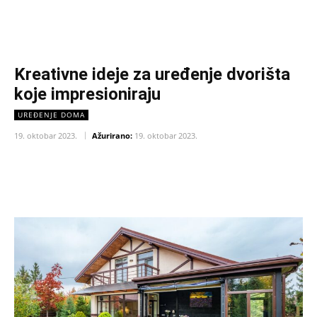
Kreativne ideje za uređenje dvorišta
koje impresioniraju
UREĐENJE DOMA
19. oktobar 2023.
Ažurirano:
19. oktobar 2023.
Facebook
X
Pinterest
WhatsAp