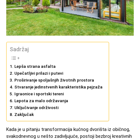
Sadržaj
Lepša strana asfalta
Upečatljivi prilazi i putevi
Proširivanje spoljašnjih životnih prostora
Stvaranje jedinstvenih karakteristika pejzaža
Igraonice i sportski tereni
Lepota za malo održavanja
Uključivanje održivosti
Zaključak
Kada je u pitanju transformacija kućnog dvorišta iz običnog,
svakodnevnog u nešto zadivljujuće, postoji bezbroj kreativnih