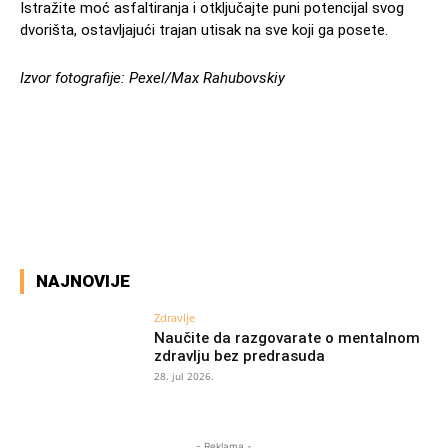
Istražite moć asfaltiranja i otključajte puni potencijal svog
dvorišta, ostavljajući trajan utisak na sve koji ga posete.
Izvor fotografije: Pexel/Max Rahubovskiy
Facebook
X
Pinterest
WhatsAp
NAJNOVIJE
Zdravlje
Naučite da razgovarate o mentalnom
zdravlju bez predrasuda
28. jul 2026.
- Reklama -