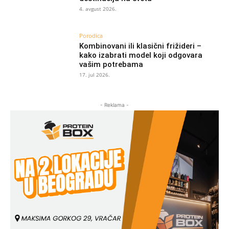
4. avgust 2026.
Porodica
Kombinovani ili klasični frižideri –
kako izabrati model koji odgovara
vašim potrebama
17. jul 2026.
- Reklama -