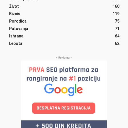
Život
160
Biznis
119
Porodica
75
Putovanja
71
Ishrana
64
Lepota
62
- Reklama -