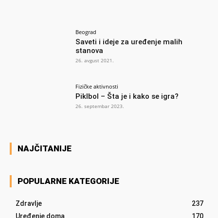
Beograd
Saveti i ideje za uređenje malih
stanova
26. avgust 2021.
Fizičke aktivnosti
Piklbol – Šta je i kako se igra?
26. septembar 2023.
NAJČITANIJE
POPULARNE KATEGORIJE
Zdravlje
237
Uređenje doma
170