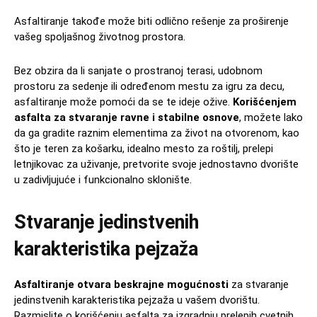
Asfaltiranje takođe može biti odlično rešenje za proširenje
vašeg spoljašnog životnog prostora.
Bez obzira da li sanjate o prostranoj terasi, udobnom
prostoru za sedenje ili određenom mestu za igru za decu,
asfaltiranje može pomoći da se te ideje ožive.
Korišćenjem
asfalta za stvaranje ravne i stabilne osnove
, možete lako
da ga gradite raznim elementima za život na otvorenom, kao
što je teren za košarku, idealno mesto za roštilj, prelepi
letnjikovac za uživanje, pretvorite svoje jednostavno dvorište
u zadivljujuće i funkcionalno sklonište.
Stvaranje jedinstvenih
karakteristika pejzaža
Asfaltiranje otvara beskrajne mogućnosti
za stvaranje
jedinstvenih karakteristika pejzaža u vašem dvorištu.
Razmislite o korišćenju asfalta za izgradnju prelepih cvetnih