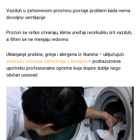
Vazduh u zatvorenom prostoru postaje problem kada nema
dovoljno ventilacije.
Prozori se retko otvaraju, klima uređaji recirkulišu isti vazduh,
a filteri se ne menjaju redovno.
Uklanjanje prašine, grinja i alergena iz tkanina – uključujući
dubinsko čišćenje nameštaja u Batajnici
– podrazumeva
upotrebu profesionalne opreme koja dopire dublje nego
običan usisivač.