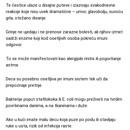
Te čestice ulaze u disajne puteve i izazivaju svakodnevne
reakcije koje nisu uvek dramatične – umor, glavobolju, suvoću
grla, otežano disanje.
Grinje ne ujedaju i ne prenose zarazne bolesti, ali njihov izmet
sadrži enzime koji kod osetljivih osoba pokreću imuni
odgovor.
To se može manifestovati kao alergijski rinitis ili pogoršanje
astme.
Deca su posebno osetljiva jer imuni sistem tek uči da
prepoznaje pretnje.
Bakterije poput stafilokoka ili E. coli mogu preživeti na tvrdim
površinama danima, a na tkaninama i duže.
Ako u kući imate malu decu koja puze po podu ili stavljaju
ruke u usta, rizik od infekcija raste.