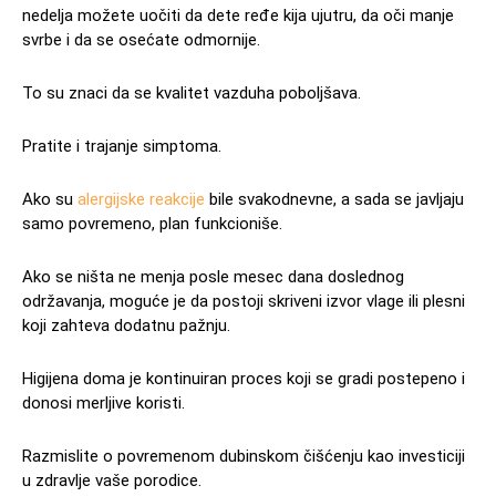
nedelja možete uočiti da dete ređe kija ujutru, da oči manje
svrbe i da se osećate odmornije.
To su znaci da se kvalitet vazduha poboljšava.
Pratite i trajanje simptoma.
Ako su
alergijske reakcije
bile svakodnevne, a sada se javljaju
samo povremeno, plan funkcioniše.
Ako se ništa ne menja posle mesec dana doslednog
održavanja, moguće je da postoji skriveni izvor vlage ili plesni
koji zahteva dodatnu pažnju.
Higijena doma je kontinuiran proces koji se gradi postepeno i
donosi merljive koristi.
Razmislite o povremenom dubinskom čišćenju kao investiciji
u zdravlje vaše porodice.