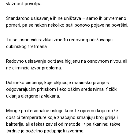
vlažnost povoljna.
Standardno usisavanje ih ne uništava – samo ih privremeno
pomeri, pa se nakon nekoliko sati ponovo pojave na površini.
Tu se jasno vidi razlika između redovnog održavanja i
dubinskog tretmana.
Redovno usisavanje održava higijenu na osnovnom nivou, ali
ne eliminiše izvor problema.
Dubinsko čišćenje, koje uključuje mašinsko pranje s
odgovarajućim pritiskom i ekološkim sredstvima, fizički
uklanja alergene iz vlakana.
Mnoge profesionalne usluge koriste opremu koja može
dostići temperature koje značajno smanjuju broj grinja i
bakterija, ali efekat zavisi od metode i tipa tkanine; takve
tvrdnje je poželjno poduprijeti izvorima.