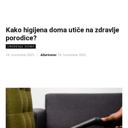
Kako higijena doma utiče na zdravlje
porodice?
UREĐENJE DOMA
18. novembar 2025.
Ažurirano:
18. novembar 2025.
Facebook
X
Pinterest
WhatsAp