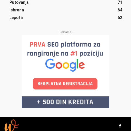
Putovanja
71
Ishrana
64
Lepota
62
- Reklama -