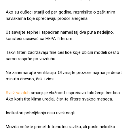
Ako su dušeci stariji od pet godina, razmislite o zaštitnim
navlakama koje sprečavaju prodor alergena.
Usisavajte tepihe i tapaciran nameštaj dva puta nedeljno,
koristeći usisivač sa HEPA filterom.
Takvi filteri zadržavaju fine čestice koje obični modeli često
samo rasprše po vazduhu.
Ne zanemarujte ventilaciju. Otvarajte prozore najmanje deset
minuta dnevno, čak i zimi.
Svež vazduh
smanjuje vlažnost i sprečava taloženje čestica.
Ako koristite klima uređaj, čistite filtere svakog meseca.
Indikatori poboljšanja nisu uvek nagli.
Možda nećete primetiti trenutnu razliku, ali posle nekoliko