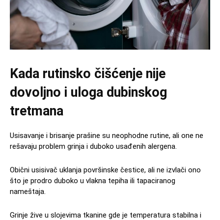
Kada rutinsko čišćenje nije
dovoljno i uloga dubinskog
tretmana
Usisavanje i brisanje prašine su neophodne rutine, ali one ne
rešavaju problem grinja i duboko usađenih alergena.
Obični usisivač uklanja površinske čestice, ali ne izvlači ono
što je prodro duboko u vlakna tepiha ili tapaciranog
nameštaja.
Grinje žive u slojevima tkanine gde je temperatura stabilna i