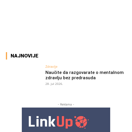
Facebook
X
Pinterest
WhatsAp
NAJNOVIJE
Zdravlje
Naučite da razgovarate o mentalnom
zdravlju bez predrasuda
28. jul 2026.
- Reklama -