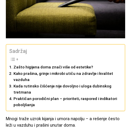
Sadržaj
Zašto higijena doma znači više od estetike?
Kako prašina, grinje i mikrobi utiču na zdravlje i kvalitet
vazduha
Kada rutinsko čišćenje nije dovoljno i uloga dubinskog
tretmana
Praktičan porodični plan – prioriteti, raspored i indikatori
poboljšanja
Mnogi traže uzrok kijanja i umora napolju – a rešenje često
leži u vazduhu i prašini unutar doma.