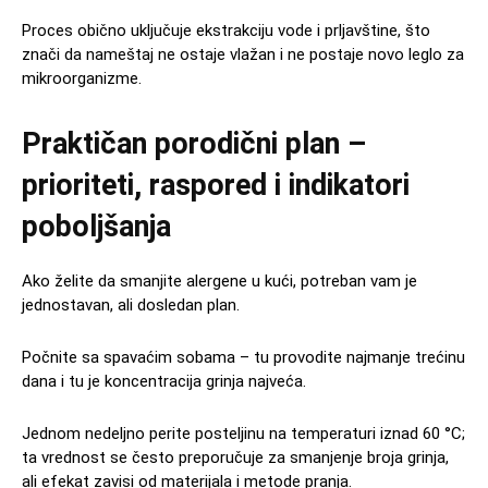
Proces obično uključuje ekstrakciju vode i prljavštine, što
znači da nameštaj ne ostaje vlažan i ne postaje novo leglo za
mikroorganizme.
Praktičan porodični plan –
prioriteti, raspored i indikatori
poboljšanja
Ako želite da smanjite alergene u kući, potreban vam je
jednostavan, ali dosledan plan.
Počnite sa spavaćim sobama – tu provodite najmanje trećinu
dana i tu je koncentracija grinja najveća.
Jednom nedeljno perite posteljinu na temperaturi iznad 60 °C;
ta vrednost se često preporučuje za smanjenje broja grinja,
ali efekat zavisi od materijala i metode pranja.