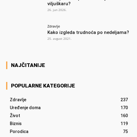
viljuškaru?
26. jun 2026.
Zdravlje
Kako izgleda trudnoća po nedeljama?
25. avgust 2021.
NAJČITANIJE
POPULARNE KATEGORIJE
Zdravlje
237
Uređenje doma
170
Život
160
Biznis
119
Porodica
75