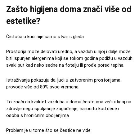
Zašto higijena doma znači više od
estetike?
Čistoća u kući nije samo stvar izgleda.
Prostorija može delovati uredno, a vazduh u njoj i dalje može
biti ispunjen alergenima koji se tokom godina podižu u vazduh
svaki put kad neko sedne na fotelju ili prođe pored tepiha.
Istraživanja pokazuju da ljudi u zatvorenim prostorijama
provode više od 80% svog vremena.
To znači da kvalitet vazduha u domu često ima veći uticaj na
zdravlje nego spoljašnje zagađenje, naročito kod dece i
osoba s hroničnim oboljenjima.
Problem je u tome što se čestice ne vide.