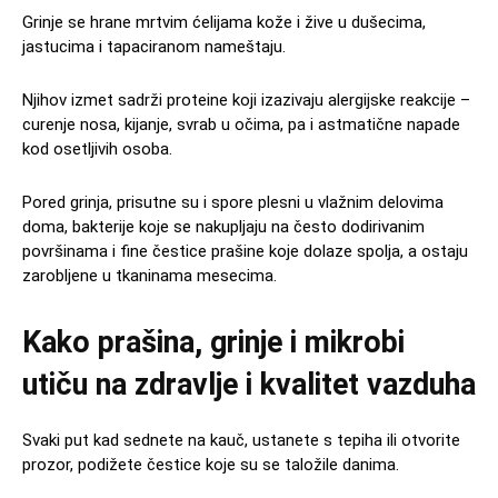
Grinje se hrane mrtvim ćelijama kože i žive u dušecima,
jastucima i tapaciranom nameštaju.
Njihov izmet sadrži proteine koji izazivaju alergijske reakcije –
curenje nosa, kijanje, svrab u očima, pa i astmatične napade
kod osetljivih osoba.
Pored grinja, prisutne su i spore plesni u vlažnim delovima
doma, bakterije koje se nakupljaju na često dodirivanim
površinama i fine čestice prašine koje dolaze spolja, a ostaju
zarobljene u tkaninama mesecima.
Kako prašina, grinje i mikrobi
utiču na zdravlje i kvalitet vazduha
Svaki put kad sednete na kauč, ustanete s tepiha ili otvorite
prozor, podižete čestice koje su se taložile danima.