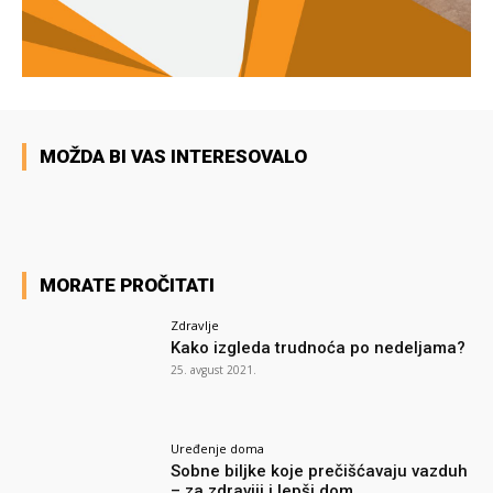
MOŽDA BI VAS INTERESOVALO
MORATE PROČITATI
Zdravlje
Kako izgleda trudnoća po nedeljama?
25. avgust 2021.
Uređenje doma
Sobne biljke koje prečišćavaju vazduh
– za zdraviji i lepši dom