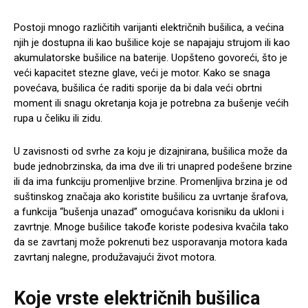
Postoji mnogo različitih varijanti električnih bušilica, a većina
njih je dostupna ili kao bušilice koje se napajaju strujom ili kao
akumulatorske bušilice na baterije. Uopšteno govoreći, što je
veći kapacitet stezne glave, veći je motor. Kako se snaga
povećava, bušilica će raditi sporije da bi dala veći obrtni
moment ili snagu okretanja koja je potrebna za bušenje većih
rupa u čeliku ili zidu.
U zavisnosti od svrhe za koju je dizajnirana, bušilica može da
bude jednobrzinska, da ima dve ili tri unapred podešene brzine
ili da ima funkciju promenljive brzine. Promenljiva brzina je od
suštinskog značaja ako koristite bušilicu za uvrtanje šrafova,
a funkcija “bušenja unazad” omogućava korisniku da ukloni i
zavrtnje. Mnoge bušilice takođe koriste podesiva kvačila tako
da se zavrtanj može pokrenuti bez usporavanja motora kada
zavrtanj nalegne, produžavajući život motora.
Koje vrste električnih bušilica