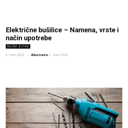
Električne bušilice – Namena, vrste i
način upotrebe
MUŠKI KUTAK
2. mart 2022.
Ažurirano:
2. mart 2022.
Facebook
X
Pinterest
WhatsA