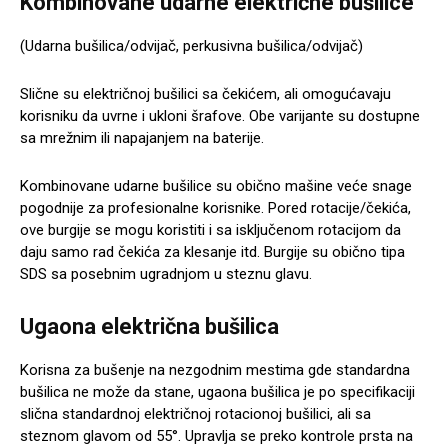
Kombinovane udarne električne bušilice
(Udarna bušilica/odvijač, perkusivna bušilica/odvijač)
Slične su električnoj bušilici sa čekićem, ali omogućavaju
korisniku da uvrne i ukloni šrafove. Obe varijante su dostupne
sa mrežnim ili napajanjem na baterije.
Kombinovane udarne bušilice su obično mašine veće snage
pogodnije za profesionalne korisnike. Pored rotacije/čekića,
ove burgije se mogu koristiti i sa isključenom rotacijom da
daju samo rad čekića za klesanje itd. Burgije su obično tipa
SDS sa posebnim ugradnjom u steznu glavu.
Ugaona električna bušilica
Korisna za bušenje na nezgodnim mestima gde standardna
bušilica ne može da stane, ugaona bušilica je po specifikaciji
slična standardnoj električnoj rotacionoj bušilici, ali sa
steznom glavom od 55°. Upravlja se preko kontrole prsta na