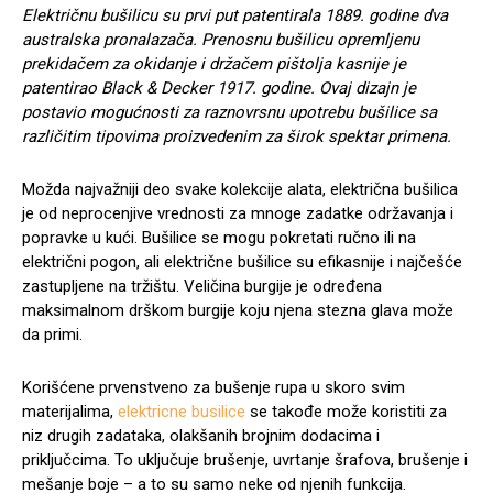
Električnu bušilicu su prvi put patentirala 1889. godine dva
australska pronalazača. Prenosnu bušilicu opremljenu
prekidačem za okidanje i držačem pištolja kasnije je
patentirao Black & Decker 1917. godine. Ovaj dizajn je
postavio mogućnosti za raznovrsnu upotrebu bušilice sa
različitim tipovima proizvedenim za širok spektar primena.
Možda najvažniji deo svake kolekcije alata, električna bušilica
je od neprocenjive vrednosti za mnoge zadatke održavanja i
popravke u kući. Bušilice se mogu pokretati ručno ili na
električni pogon, ali električne bušilice su efikasnije i najčešće
zastupljene na tržištu. Veličina burgije je određena
maksimalnom drškom burgije koju njena stezna glava može
da primi.
Korišćene prvenstveno za bušenje rupa u skoro svim
materijalima,
elektricne busilice
se takođe može koristiti za
niz drugih zadataka, olakšanih brojnim dodacima i
priključcima. To uključuje brušenje, uvrtanje šrafova, brušenje i
mešanje boje – a to su samo neke od njenih funkcija.