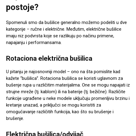
postoje?
Spomenuli smo da bušilice generalno možemo podeliti u dve
kategorije – ručne i električne. Međutim, električne bušilice
imaju niz podvrsta koje se razlikuju po načinu primene,
napajanju i performansama.
Rotaciona električna bušilica
U pitanju je najosnovniji model – ono na šta pomislite kad
kažete “bušilica”. Rotaciona bušilica se koristi uglavnom za
bušenje rupa u različitim materijalima. One se mogu napajati iz
strujne mreže (tj. kablom) ili na baterije (tj. bežične). Različite
funkcije ugrađene u neke modele uključuju promenljivu brzinu i
kretanje unazad, a priključci se mogu koristiti za
omogućavanje različitih funkcija, kao što su brušenje i
brušenje.
Električna bušilica/odvijač