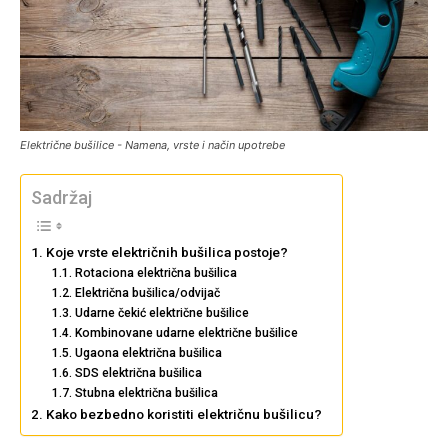
Električne bušilice - Namena, vrste i način upotrebe
Sadržaj
Koje vrste električnih bušilica postoje?
Rotaciona električna bušilica
Električna bušilica/odvijač
Udarne čekić električne bušilice
Kombinovane udarne električne bušilice
Ugaona električna bušilica
SDS električna bušilica
Stubna električna bušilica
Kako bezbedno koristiti električnu bušilicu?