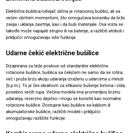
Električna bušilica/odvijač slična je rotacionoj bušilici, ali sa
većim obrtnim momentom, što omogućava korisniku da brže
zavija i uklanja zavrtnje, kao i da buši materijale. Ova vrsta se
takođe može napajati strujno ili na baterije, a različiti atributi i
priključci omogućavaju više funkcija.
Udarne čekić električne bušilice
Dizajnirana za teže poslove od standardne električne
rotacione bušilice, bušilica sa čekićem ne samo da se rotira,
već i pruža brzu akciju udaranja izraženu u udarcima u minuti
(b.p.m.). To je čini idealnom za efikasno bušenje betona i zida,
posebno većih rupa. Većina modela ima promenljivu brzinu
udaranja, reverzno dejstvo i mogu se koristiti kao normalne
rotacione bušilice. Dostupne kao bušilice sa kablom ili
akumulatorske bušilice, različiti modeli i priključci
omogućavaju različite funkcije.