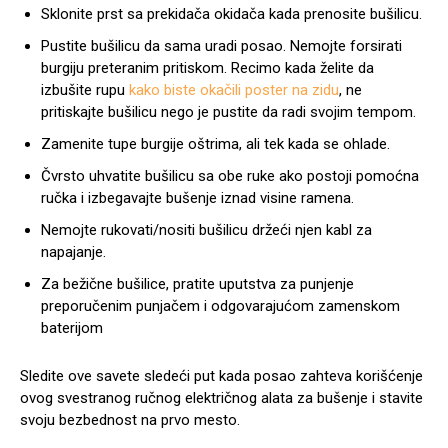
Sklonite prst sa prekidača okidača kada prenosite bušilicu.
Pustite bušilicu da sama uradi posao. Nemojte forsirati
burgiju preteranim pritiskom. Recimo kada želite da
izbušite rupu
kako biste okačili poster na zidu
, ne
pritiskajte bušilicu nego je pustite da radi svojim tempom.
Zamenite tupe burgije oštrima, ali tek kada se ohlade.
Čvrsto uhvatite bušilicu sa obe ruke ako postoji pomoćna
ručka i izbegavajte bušenje iznad visine ramena.
Nemojte rukovati/nositi bušilicu držeći njen kabl za
napajanje.
Za bežične bušilice, pratite uputstva za punjenje
preporučenim punjačem i odgovarajućom zamenskom
baterijom
Sledite ove savete sledeći put kada posao zahteva korišćenje
ovog svestranog ručnog električnog alata za bušenje i stavite
svoju bezbednost na prvo mesto.