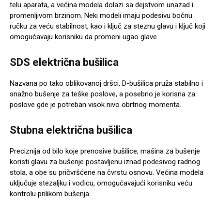
telu aparata, a većina modela dolazi sa dejstvom unazad i
promenljivom brzinom. Neki modeli imaju podesivu bočnu
ručku za veću stabilnost, kao i ključ za steznu glavu i ključ koji
omogućavaju korisniku da promeni ugao glave.
SDS električna bušilica
Nazvana po tako oblikovanoj dršci, D-bušilica pruža stabilno i
snažno bušenje za teške poslove, a posebno je korisna za
poslove gde je potreban visok nivo obrtnog momenta.
Stubna električna bušilica
Preciznija od bilo koje prenosive bušilice, mašina za bušenje
koristi glavu za bušenje postavljenu iznad podesivog radnog
stola, a obe su pričvršćene na čvrstu osnovu. Većina modela
uključuje stezaljku i vođicu, omogućavajući korisniku veću
kontrolu prilikom bušenja.