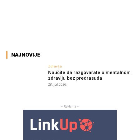
Facebook
X
Pinterest
WhatsA
NAJNOVIJE
Zdravlje
Naučite da razgovarate o mentalnom
zdravlju bez predrasuda
28. jul 2026.
- Reklama -