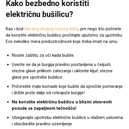
Kako bezbedno koristiti
električnu bušilicu?
Kao i kod
bilo kog drugog ručnog alata
, pre nego što počnete
da koristite električnu bušilicu pročitajte uputstvo za upotrebu.
Evo nekoliko mera predostrožnosti koje treba imati na umu:
Nosite zaštitu za oči kada bušite.
Uverite se da je burgija pravilno postavljena u čeljusti
stezne glave prilikom zatezanja i uklonite ključ stezne
glave pre upotrebe bušilice.
Pričvrstite male komade koje bušite da sprečite pomeranje
i držite prste dalje od rotirajuće burgije!
Ne koristite električnu bušilicu u blizini otvorenih
posuda sa zapaljivom tečnošću!
Izbegavajte upotrebu električne bušilice u vlažnim uslovima
i obezbedite pravilno uzemljenje.