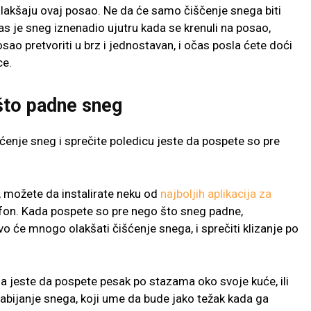
lakšaju ovaj posao. Ne da će samo čiščenje snega biti
as je sneg iznenadio ujutru kada se krenuli na posao,
osao pretvoriti u brz i jednostavan, i očas posla ćete doći
ce.
 što padne sneg
ćenje sneg i sprečite poledicu jeste da pospete so pre
, možete da instalirate neku od
najboljih aplikacija za
efon. Kada pospete so pre nego što sneg padne,
o će mnogo olakšati čišćenje snega, i sprečiti klizanje po
da jeste da pospete pesak po stazama oko svoje kuće, ili
 sabijanje snega, koji ume da bude jako težak kada ga