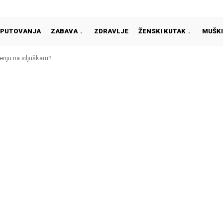
PUTOVANJA
ZABAVA
ZDRAVLJE
ŽENSKI KUTAK
MUŠKI
riju na viljuškaru?