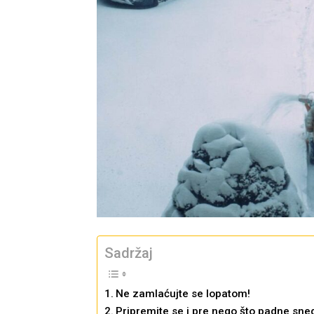
Sadržaj
Ne zamlaćujte se lopatom!
Pripremite se i pre nego što padne sne