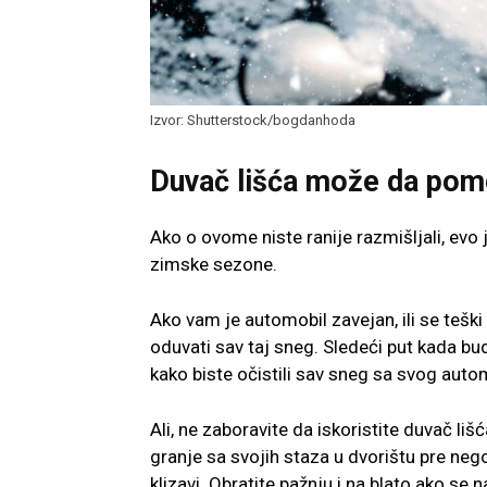
Izvor: Shutterstock/bogdanhoda
Duvač lišća može da po
Ako o ovome niste ranije razmišljali, evo 
zimske sezone.
Ako vam je automobil zavejan, ili se tešk
oduvati sav taj sneg. Sledeći put kada bu
kako biste očistili sav sneg sa svog auto
Ali, ne zaboravite da iskoristite duvač liš
granje sa svojih staza u dvorištu pre neg
klizavi. Obratite pažnju i na blato ako s