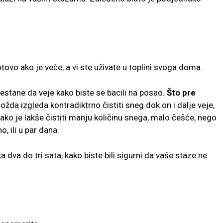
tovo ako je veče, a vi ste uživate u toplini svoga doma.
estane da veje kako biste se bacili na posao.
Što pre
žda izgleda kontradiktrno čistiti sneg dok on i dalje veje,
akako je lakše čistiti manju količinu snega, malo češće, nego
, ili u par dana.
ka dva do tri sata, kako biste bili sigurni da vaše staze ne