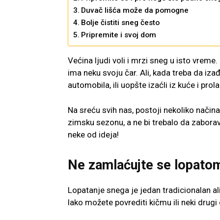
Duvač lišća može da pomogne
Bolje čistiti sneg često
Pripremite i svoj dom
Većina ljudi voli i mrzi sneg u isto vreme
ima neku svoju čar. Ali, kada treba da i
automobila, ili uopšte izaćli iz kuće i prol
Na sreću svih nas, postoji nekoliko nači
zimsku sezonu, a ne bi trebalo da zabora
neke od ideja!
Ne zamlaćujte se lopato
Lopatanje snega je jedan tradicionalan ali
lako možete povrediti kičmu ili neki drugi d