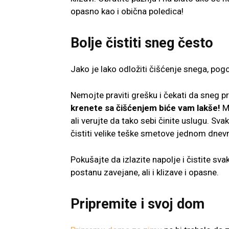
opasno kao i obična poledica!
Bolje čistiti sneg često
Jako je lako odložiti čišćenje snega, pogo
Nemojte praviti grešku i čekati da sneg pr
krenete sa čišćenjem biće vam lakše!
Mo
ali verujte da tako sebi činite uslugu. Sv
čistiti velike teške smetove jednom dnevno
Pokušajte da izlazite napolje i čistite sva
postanu zavejane, ali i klizave i opasne.
Pripremite i svoj dom