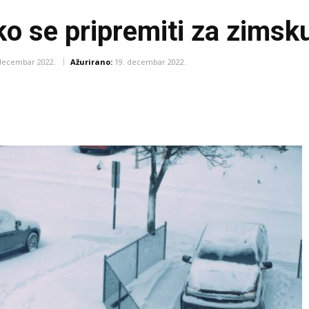
ko se pripremiti za zims
 decembar 2022.
Ažurirano:
19. decembar 2022.
Pinterest
WhatsApp
Email
Viber