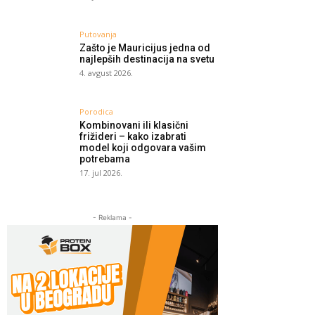
Putovanja
Zašto je Mauricijus jedna od
najlepših destinacija na svetu
4. avgust 2026.
Porodica
Kombinovani ili klasični
frižideri – kako izabrati
model koji odgovara vašim
potrebama
17. jul 2026.
- Reklama -