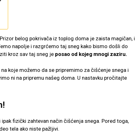
. Prizor belog pokrivača iz toplog doma je zaista magičan, i
zađemo napolje i razgrćemo taj sneg kako bismo došli do
aziti kroz sav taj sneg je
posao od kojeg mnogi zaziru.
na na koje možemo da se pripremimo za čišćenje snega i
vimo ni na pripremu našeg doma. U nastavku pročitajte
m!
 ipak fizički zahtevan način čišćenja snega. Pored toga,
eo tela ako niste pažljivi.