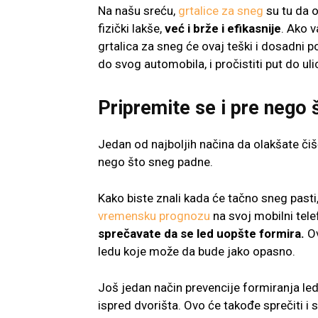
Na našu sreću,
grtalice za sneg
su tu da o
fizički lakše,
već i brže i efikasnije
. Ako v
grtalica za sneg će ovaj teški i dosadni p
do svog automobila, i pročistiti put do uli
Pripremite se i pre nego
Jedan od najboljih načina da olakšate čiš
nego što sneg padne.
Kako biste znali kada će tačno sneg pasti
vremensku prognozu
na svoj mobilni tel
sprečavate da se led uopšte formira.
Ov
ledu koje može da bude jako opasno.
Još jedan način prevencije formiranja le
ispred dvorišta. Ovo će takođe sprečiti i