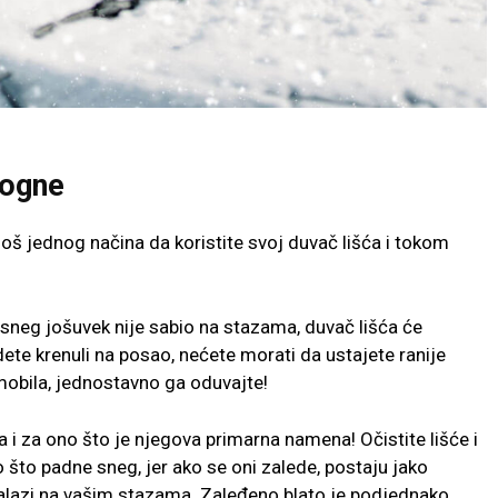
mogne
još jednog načina da koristite svoj duvač lišća i tokom
i sneg jošuvek nije sabio na stazama, duvač lišća će
dete krenuli na posao, nećete morati da ustajete ranije
mobila, jednostavno ga oduvajte!
ća i za ono što je njegova primarna namena! Očistite lišće i
o što padne sneg, jer ako se oni zalede, postaju jako
e nalazi na vašim stazama. Zaleđeno blato je podjednako