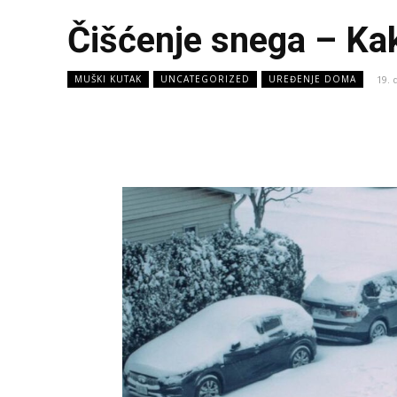
Čišćenje snega – Ka
19.
MUŠKI KUTAK
UNCATEGORIZED
UREĐENJE DOMA
Facebook
X
Share