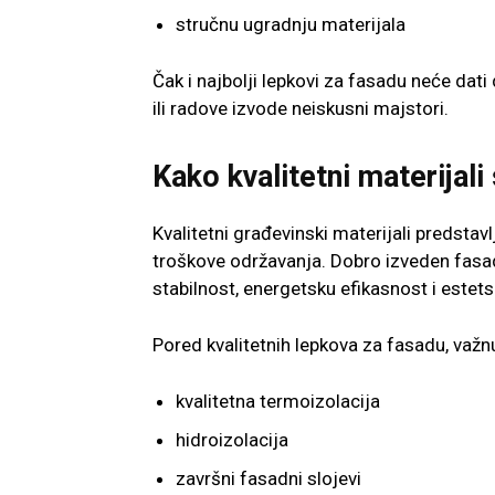
stručnu ugradnju materijala
Čak i najbolji lepkovi za fasadu neće dati
ili radove izvode neiskusni majstori.
Kako kvalitetni materijal
Kvalitetni građevinski materijali predsta
troškove održavanja. Dobro izveden fas
stabilnost, energetsku efikasnost i estets
Pored kvalitetnih lepkova za fasadu, važnu
kvalitetna termoizolacija
hidroizolacija
završni fasadni slojevi