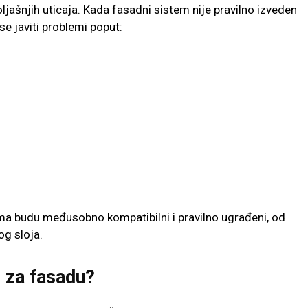
ljašnjih uticaja. Kada fasadni sistem nije pravilno izveden
 se javiti problemi poput:
ma budu međusobno kompatibilni i pravilno ugrađeni, od
og sloja.
i za fasadu?