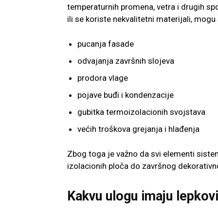
temperaturnih promena, vetra i drugih spo
ili se koriste nekvalitetni materijali, mogu
pucanja fasade
odvajanja završnih slojeva
prodora vlage
pojave buđi i kondenzacije
gubitka termoizolacionih svojstava
većih troškova grejanja i hlađenja
Zbog toga je važno da svi elementi siste
izolacionih ploča do završnog dekorativn
Kakvu ulogu imaju lepkov