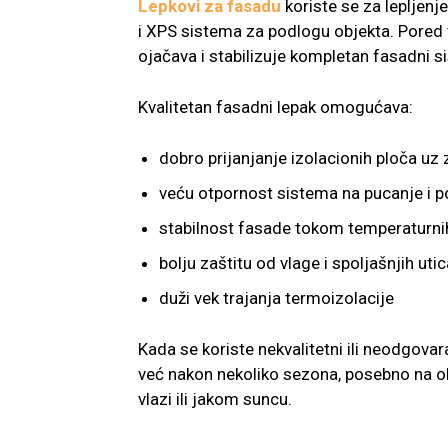
Lepkovi za fasadu
koriste se za lepljenj
i XPS sistema za podlogu objekta. Pored t
ojačava i stabilizuje kompletan fasadni s
Kvalitetan fasadni lepak omogućava:
dobro prijanjanje izolacionih ploča uz 
veću otpornost sistema na pucanje i 
stabilnost fasade tokom temperaturn
bolju zaštitu od vlage i spoljašnjih utic
duži vek trajanja termoizolacije
Kada se koriste nekvalitetni ili neodgovar
već nakon nekoliko sezona, posebno na ob
vlazi ili jakom suncu.