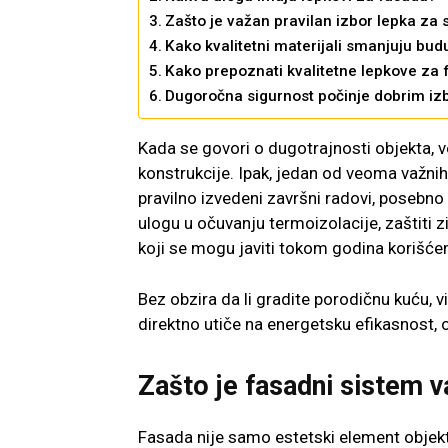
Zašto je važan pravilan izbor lepka za s
Kako kvalitetni materijali smanjuju bu
Kako prepoznati kvalitetne lepkove za
Dugoročna sigurnost počinje dobrim iz
Kada se govori o dugotrajnosti objekta, već
konstrukcije. Ipak, jedan od veoma važnih 
pravilno izvedeni završni radovi, posebno
ulogu u očuvanju termoizolacije, zaštiti 
koji se mogu javiti tokom godina korišćen
Bez obzira da li gradite porodičnu kuću, v
direktno utiče na energetsku efikasnost, o
Zašto je fasadni sistem v
Fasada nije samo estetski element objekta