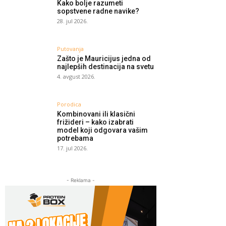
Kako bolje razumeti
sopstvene radne navike?
28. jul 2026.
Putovanja
Zašto je Mauricijus jedna od
najlepših destinacija na svetu
4. avgust 2026.
Porodica
Kombinovani ili klasični
frižideri – kako izabrati
model koji odgovara vašim
potrebama
17. jul 2026.
- Reklama -