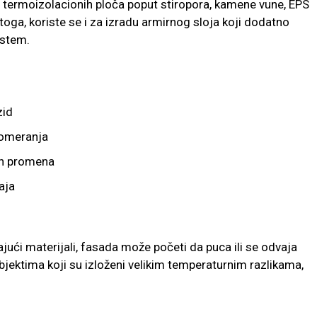
e termoizolacionih ploča poput stiropora, kamene vune, EPS
oga, koriste se i za izradu armirnog sloja koji dodatno
istem.
zid
pomeranja
ih promena
aja
ajući materijali, fasada može početi da puca ili se odvaja
jektima koji su izloženi velikim temperaturnim razlikama,