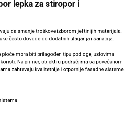
bor lepka za stiropor i
vaju da smanje troškove izborom jeftinijih materijala.
uke često dovode do dodatnih ulaganja i sanacija.
 ploče mora biti prilagođen tipu podloge, uslovima
se koristi. Na primer, objekti u područjima sa povećanom
jama zahtevaju kvalitetnije i otpornije fasadne sisteme.
 sistema