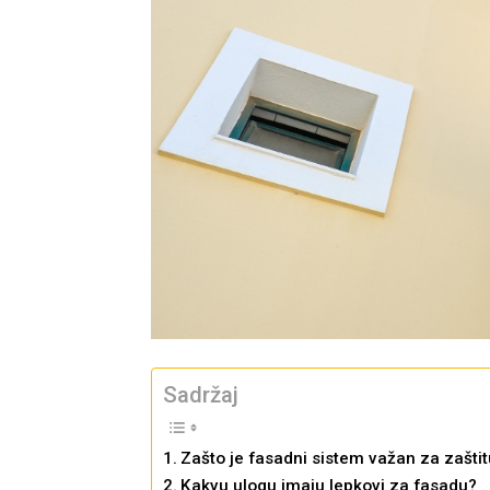
Sadržaj
Zašto je fasadni sistem važan za zaštit
Kakvu ulogu imaju lepkovi za fasadu?