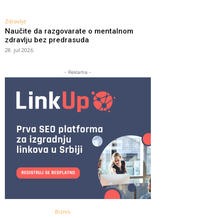
Zdravlje
Naučite da razgovarate o mentalnom
zdravlju bez predrasuda
28. jul 2026.
- Reklama -
Biznis