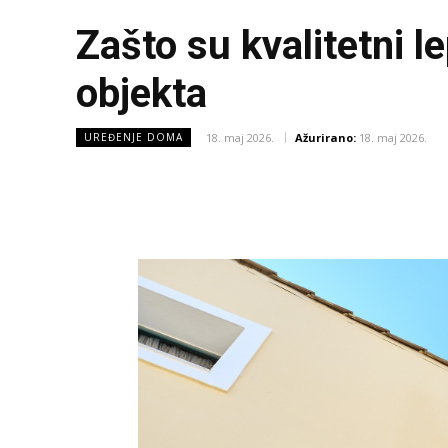
Zašto su kvalitetni l
objekta
18. maj 2026.
Ažurirano:
18. maj 2026.
UREĐENJE DOMA
Facebook
X
Share