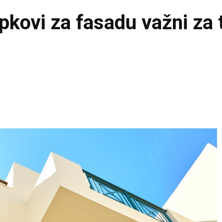
epkovi za fasadu važni za 
Pinterest
WhatsApp
Email
Viber