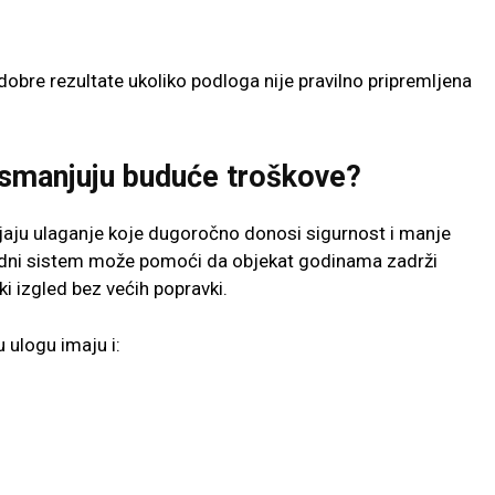
 dobre rezultate ukoliko podloga nije pravilno pripremljena
i smanjuju buduće troškove?
vljaju ulaganje koje dugoročno donosi sigurnost i manje
adni sistem može pomoći da objekat godinama zadrži
ki izgled bez većih popravki.
 ulogu imaju i: