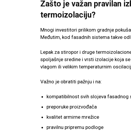
Zašto je važan pravilan iz
termoizolaciju?
Mnogi investitori prilikom gradnje pokuša
Međutim, kod fasadnih sistema takve odl
Lepak za stiropor i druge termoizolacione
spoljašnje sredine i vrsti izolacije koja 
vlagom ili velikim temperaturnim oscilaci
Važno je obratiti pažnju i na:
kompatibilnost svih slojeva fasadnog
preporuke proizvođača
kvalitet armirne mrežice
pravilnu pripremu podloge