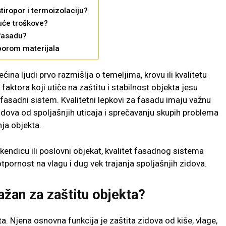
tiropor i termoizolaciju?
duće troškove?
 fasadu?
borom materijala
ina ljudi prvo razmišlja o temeljima, krovu ili kvalitetu
faktora koji utiče na zaštitu i stabilnost objekta jesu
 fasadni sistem. Kvalitetni lepkovi za fasadu imaju važnu
zidova od spoljašnjih uticaja i sprečavanju skupih problema
ja objekta.
ikendicu ili poslovni objekat, kvalitet fasadnog sistema
tpornost na vlagu i dug vek trajanja spoljašnjih zidova.
ažan za zaštitu objekta?
. Njena osnovna funkcija je zaštita zidova od kiše, vlage,