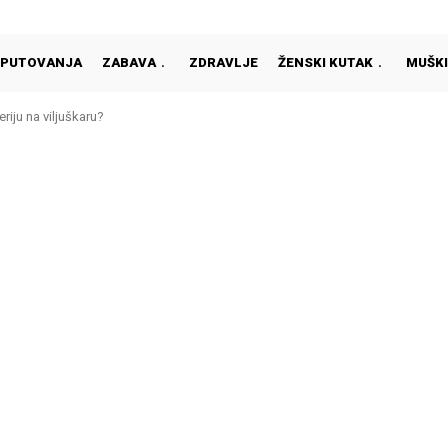
PUTOVANJA
ZABAVA
ZDRAVLJE
ŽENSKI KUTAK
MUŠKI
riju na viljuškaru?