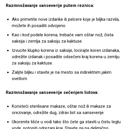
Razmnožavanje sanseverije putem reznica:
Ako primetite nove izdanke ili pelcere koje je biljka razvila,
možete ih posaditi odvojeno.
Kao i kod podele korena, trebaće vam oštar nož, čista
saksija i zemlja za saksiju za kaktuse.
Izvucite klupko korena iz saksije, locirajte koren izdanaka,
odrežite izdanak i posadite odsečeni kraj korena u zemlju
za saksiju za kaktuse.
Zalijte biljku i stavite je na mesto sa indirektnim jakim
svetlom.
Razmnožavanje sanseverije sečenjem listova:
Koristeći sterilisane makaze, oštar nož ili makaze za
orezivanje, odrežite dug, zdrav list sa sanseverije.
Ukorenite lišće u vodi tako što ćete ga staviti u čistu teglu
vode, potopiti odrezani kraj. Stavite ga na delimično