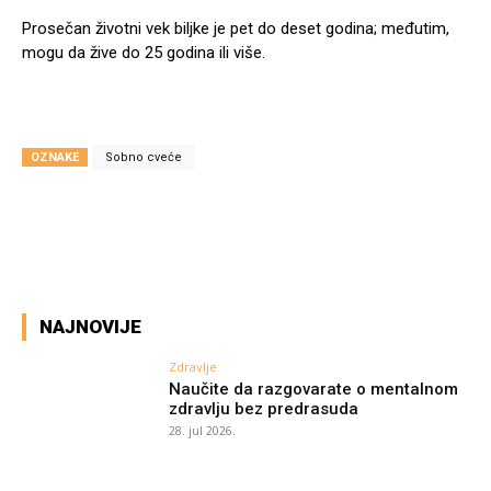
Prosečan životni vek biljke je pet do deset godina; međutim,
mogu da žive do 25 godina ili više.
OZNAKE
Sobno cveće
Facebook
X
Pinterest
WhatsA
NAJNOVIJE
Zdravlje
Naučite da razgovarate o mentalnom
zdravlju bez predrasuda
28. jul 2026.