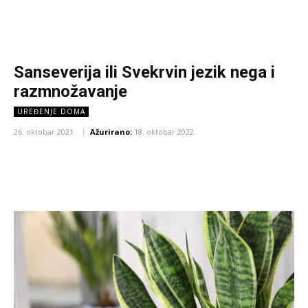
Sanseverija ili Svekrvin jezik nega i
razmnožavanje
UREĐENJE DOMA
26. oktobar 2021.
Ažurirano:
18. oktobar 2022.
Facebook
X
Pinterest
WhatsA