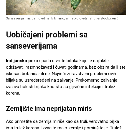
Sanseverija ima beli cvet nalik ljiljanu, ali retko cveta (shutterstock.com)
Uobičajeni problemi sa
sanseverijama
Indijansko pero
spada u vrste biljaka koje je najlakše
održavati, razmnožavati i čuvati godinama, bez obzira da li ste
iskusan botaničar ili ne. Najveći zdravstveni problemi ovih
biljaka su usredsređeni na zalivanje. Prekomerno zalivanje
izaziva bolesti biljaka kao što su gljivične infekcije i trulež
korena.
Zemljište ima neprijatan miris
Ako primetite da zemlja miriše kao da truli, verovatno biljka
ima trulež korena. Izvadite malo zemlje i pomirišite je. Trulež