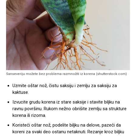
Sanseveriju možete bez problema razmnožiti iz korena (shutterstock.com)
Uzmite oštar nož, čistu saksiju i zemlju za saksiju za
kaktuse.
Izvucite grudu korena iz stare saksije i stavite biljku na
ravnu površinu. Rukom nežno obrišite zemlju sa strukture
korena ili rizoma.
Koristeći oštar nož, podelite biljku na delove, pazeći da
koreni za svaki deo ostanu netaknuti. Rezanje kroz biljku