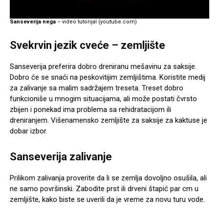
Sanseverija nega
– video tutorijal (youtube.com)
Svekrvin jezik cveće – zemljište
Sanseverija preferira dobro dreniranu mešavinu za saksije.
Dobro će se snaći na peskovitijim zemljištima. Koristite medij
za zalivanje sa malim sadržajem treseta. Treset dobro
funkcioniše u mnogim situacijama, ali može postati čvrsto
zbijen i ponekad ima problema sa rehidratacijom ili
dreniranjem. Višenamensko zemljište za saksije za kaktuse je
dobar izbor.
Sanseverija zalivanje
Prilikom zalivanja proverite da li se zemlja dovoljno osušila, ali
ne samo površinski. Zabodite prst ili drveni štapić par cm u
zemljište, kako biste se uverili da je vreme za novu turu vode.