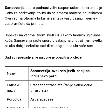
Sanseverija
dobro podnosi veliki raspon uslova, tolerantna je
i laka za održavanje, toliko da se smatra maltene neuništivom.
Ova veoma otporna biljka ne zahteva vašu pažnju i vreme -
zaboravićete da je imate.
Uspeva i na veoma jakom svetlu ili u skoro tamnim uglovima
kuće. Sanseverija raste sporo u saksiji, na unutrašnjem svetlu,
ali ako dobije nekoliko sati direktnog sunca ubrzaće rast.
Sadnju i presađivanje najbolje je obaviti u proleće.
Sanseverija
,
svekrvin jezik
,
sabljica
,
Naziv
indijansko pero
Latinski
Dracaena trifasciata (ranije Sansevieria
naziv
trifasciata)
Porodica
Asparagaceae