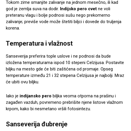
Tokom zime smanjite zalivanje na jednom mesečno, ili kad
god je zemlja suva na dodir.
Indijsko pero cvet
ne voli
preteranu vlagu i bolje podnosi sušu nego prekomerno
zalivanje; previše vode može štetiti biljci i dovede do truljenja
korena.
Temperatura i vlažnost
Sanseverija preferira tople uslove i ne podnosi da bude
izložena temperaturama ispod 10 stepeni Celzijusa. Postavite
biljku na mesto gde će biti zaštićena od promaje. Opseg
temperature između 21 i 32 stepena Celzijusa je najbolji. Mraz
će ubiti ovu biljku.
Iako je
indijansko pero
biljka veoma otporna na prašinu i
zagađen vazduh, povremeno prebrišite njene listove vlažnom
krpom, kako bi nesmetano vršili fotosintezu.
Sanseverija đubrenje