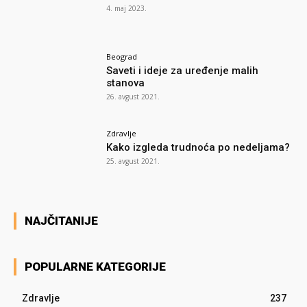
4. maj 2023.
Beograd
Saveti i ideje za uređenje malih
stanova
26. avgust 2021.
Zdravlje
Kako izgleda trudnoća po nedeljama?
25. avgust 2021.
NAJČITANIJE
POPULARNE KATEGORIJE
Zdravlje
237