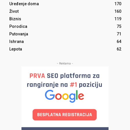
Uređenje doma
170
Život
160
Biznis
119
Porodica
75
Putovanja
71
Ishrana
64
Lepota
62
- Reklama -