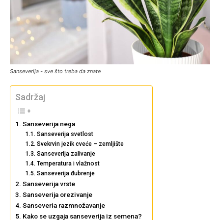
Sanseverija - sve što treba da znate
Sadržaj
Sanseverija nega
Sanseverija svetlost
Svekrvin jezik cveće – zemljište
Sanseverija zalivanje
Temperatura i vlažnost
Sanseverija đubrenje
Sanseverija vrste
Sanseverija orezivanje
Sanseveria razmnožavanje
Kako se uzgaja sanseverija iz semena?