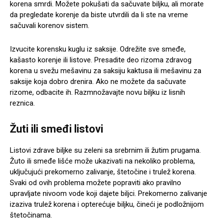
korena smrdi. Možete pokušati da sačuvate biljku, ali morate
da pregledate korenje da biste utvrdili da li ste na vreme
sačuvali korenov sistem.
Izvucite korensku kuglu iz saksije. Odrežite sve smeđe,
kašasto korenje ili listove. Presadite deo rizoma zdravog
korena u svežu mešavinu za saksiju kaktusa ili mešavinu za
saksije koja dobro drenira. Ako ne možete da sačuvate
rizome, odbacite ih. Razmnožavajte novu biljku iz lisnih
reznica.
Žuti ili smeđi listovi
Listovi zdrave biljke su zeleni sa srebrnim ili žutim prugama.
Žuto ili smeđe lišće može ukazivati ​​na nekoliko problema,
uključujući prekomerno zalivanje, štetočine i trulež korena.
Svaki od ovih problema možete popraviti ako pravilno
upravljate nivoom vode koji dajete biljci. Prekomerno zalivanje
izaziva trulež korena i opterećuje biljku, čineći je podložnijom
štetočinama.