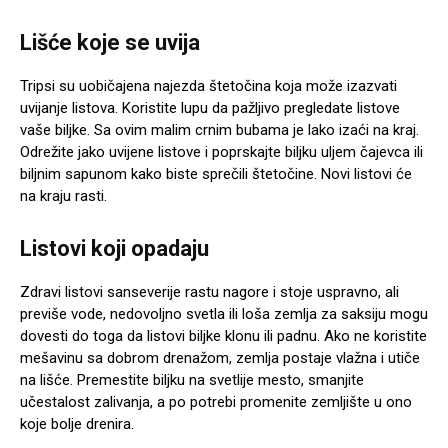
Lišće koje se uvija
Tripsi su uobičajena najezda štetočina koja može izazvati
uvijanje listova. Koristite lupu da pažljivo pregledate listove
vaše biljke. Sa ovim malim crnim bubama je lako izaći na kraj.
Odrežite jako uvijene listove i poprskajte biljku uljem čajevca ili
biljnim sapunom kako biste sprečili štetočine. Novi listovi će
na kraju rasti.
Listovi koji opadaju
Zdravi listovi sanseverije rastu nagore i stoje uspravno, ali
previše vode, nedovoljno svetla ili loša zemlja za saksiju mogu
dovesti do toga da listovi biljke klonu ili padnu. Ako ne koristite
mešavinu sa dobrom drenažom, zemlja postaje vlažna i utiče
na lišće. Premestite biljku na svetlije mesto, smanjite
učestalost zalivanja, a po potrebi promenite zemljište u ono
koje bolje drenira.