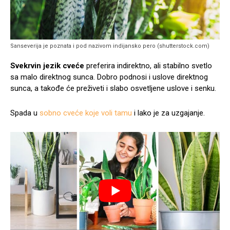
Sanseverija je poznata i pod nazivom indijansko pero (shutterstock.com)
Svekrvin jezik cveće
preferira indirektno, ali stabilno svetlo
sa malo direktnog sunca. Dobro podnosi i uslove direktnog
sunca, a takođe će preživeti i slabo osvetljene uslove i senku.
Spada u
sobno cveće koje voli tamu
i lako je za uzgajanje.