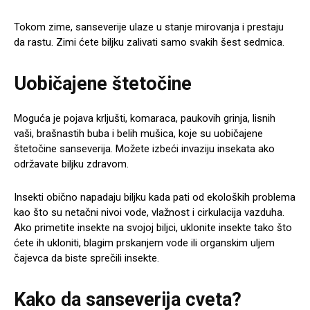
Tokom zime, sanseverije ulaze u stanje mirovanja i prestaju
da rastu. Zimi ćete biljku zalivati samo svakih šest sedmica.
Uobičajene štetočine
Moguća je pojava krljušti, komaraca, paukovih grinja, lisnih
vaši, brašnastih buba i belih mušica, koje su uobičajene
štetočine sanseverija. Možete izbeći invaziju insekata ako
održavate biljku zdravom.
Insekti obično napadaju biljku kada pati od ekoloških problema
kao što su netačni nivoi vode, vlažnost i cirkulacija vazduha.
Ako primetite insekte na svojoj biljci, uklonite insekte tako što
ćete ih ukloniti, blagim prskanjem vode ili organskim uljem
čajevca da biste sprečili insekte.
Kako da sanseverija cveta?