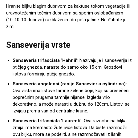
Hranite biljku blagim đubrivom za kaktuse tokom vegetacije ili
uravnoteženim tečnim đubrivom sa sporim oslobađanjem
(10-10-10 đubrivo) razblaženim do pola jačine. Ne đubrite je
zimi.
Sanseverija vrste
Sanseveria trifasciata ‘Hahnii’
: Nazivaju je i sanseverija iz
ptičjeg gnezda, naraste do samo oko 15 cm. Grozdovi
listova formiraju ptičje gnezdo.
Sanseveria angolensi (ranije Sansevieria
cylindrica
):
Ova vrsta ima listove tamne zelene boje, koji su presečeni
poprečnim prugama tamnije nijanse. Izgleda vrlo
dekorativno, a može narasti u dužinu do 120cm. Listovi se
izvijaju prema van od centralne krune.
Sanseveria trifasciata ‘Laurenti’
: Ova raznobojna biljka
zmija ima kremasto žute ivice listova. Da biste razmnožili
ovu biljku, mora se podeliti, a ne razmnožavati iz lisnih