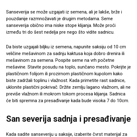
Sanseverija se može uzgajati iz semena, ali je lakše, brže i
pouzdanije razmnožavati je drugim metodama. Seme
sanseverija obično ima niske stope klijanja. Može proći
između tri do šest nedelja pre nego što vidite sadnicu.
Da biste uzgajali biljku iz semena, napunite saksiju od 10 cm
veličine mešavinom za sadnju kaktusa koja dobro drenira ili
mešavinom za semena. Pospite seme na vrh početne
mešavine. Stavite posudu na toplo, sunčano mesto. Pokrijte je
plastičnom folijom ili prozirnom plastičnom kupolom kako
biste zadržali toplinu i vlažnost. Kada primetite rast sadnice,
uklonite plastični pokrivač. Držite zemlju lagano vlažnom, ali ne
previše vlažnom ili mokrom tokom procesa klijanja. Sadnica
će biti spremna za presađivanje kada bude visoka 7 do 10cm.
San severija sadnja i presađivanje
Kada sadite sanseveriju u saksije, izaberite čvrst materijal za