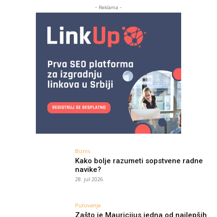
- Reklama -
Biznis
Kako bolje razumeti sopstvene radne
navike?
28. jul 2026.
Putovanja
Zašto je Mauricijus jedna od najlepših