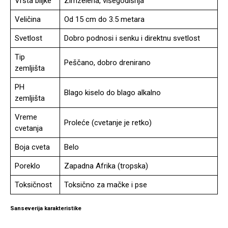
Vrsta biljke
Zimzelena, višegodišnja
Veličina
Od 15 cm do 3.5 metara
Svetlost
Dobro podnosi i senku i direktnu svetlost
Tip
Peščano, dobro drenirano
zemljišta
PH
Blago kiselo do blago alkalno
zemljišta
Vreme
Proleće (cvetanje je retko)
cvetanja
Boja cveta
Belo
Poreklo
Zapadna Afrika (tropska)
Toksičnost
Toksično za mačke i pse
Sanseverija karakteristike