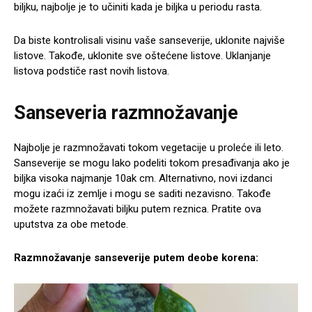
biljku, najbolje je to učiniti kada je biljka u periodu rasta.
Da biste kontrolisali visinu vaše sanseverije, uklonite najviše
listove. Takođe, uklonite sve oštećene listove. Uklanjanje
listova podstiče rast novih listova.
Sanseveria razmnožavanje
Najbolje je razmnožavati tokom vegetacije u proleće ili leto.
Sanseverije se mogu lako podeliti tokom presađivanja ako je
biljka visoka najmanje 10ak cm. Alternativno, novi izdanci
mogu izaći iz zemlje i mogu se saditi nezavisno. Takođe
možete razmnožavati biljku putem reznica. Pratite ova
uputstva za obe metode.
Razmnožavanje sanseverije putem deobe korena: