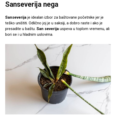
Sanseverija nega
Sanseverija
je idealan izbor za baštovane početnike jer je
teško uništiti. Odlično joj je u saksiji, a dobro raste i ako je
presadite u baštu.
San severija
uspeva u toplom vremenu, ali
bori se i u hladnim uslovima.