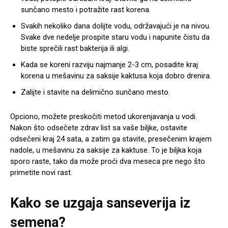
sunčano mesto i potražite rast korena.
Svakih nekoliko dana dolijte vodu, održavajući je na nivou.
Svake dve nedelje prospite staru vodu i napunite čistu da
biste sprečili rast bakterija ili algi.
Kada se koreni razviju najmanje 2-3 cm, posadite kraj
korena u mešavinu za saksije kaktusa koja dobro drenira.
Zalijte i stavite na delimično sunčano mesto.
Opciono, možete preskočiti metod ukorenjavanja u vodi.
Nakon što odsečete zdrav list sa vaše biljke, ostavite
odsečeni kraj 24 sata, a zatim ga stavite, presečenim krajem
nadole, u mešavinu za saksije za kaktuse. To je biljka koja
sporo raste, tako da može proći dva meseca pre nego što
primetite novi rast.
Kako se uzgaja sanseverija iz
semena?