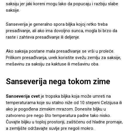
saksiju jer jaki koreni mogu lako da popucaju i razbiju slabe
saksije.
Sanseverija je generalno spora biljka kojoj retko treba
presađivanje, ali ako ima dovoljno sunca, mogla bi brzo da
raste i zahteva presađivanje ili deljenje.
Ako saksija postane mala presađivanje se vrši u proleće.
Prilikom presađivanja, uvek koristite svežu zemlju za saksije,
mešavinu za saksiju za kaktuse ili mešavinu oba.
Sanseverija nega tokom zime
Sanseverija cvet
je tropska biljka koja može umreti na
temperaturama koje su stalno niže od 10 stepeni Celzijusa ili
ako je pogođena zimskim mrazom. Donesite biljku u
zatvoreno pre nego što temperatura padne tako nisko.
Čuvajte biljku u toploj prostoriji, zaštićenu od hladne promaje,
a zemljište održavajte suvlje pre negoli mokro.