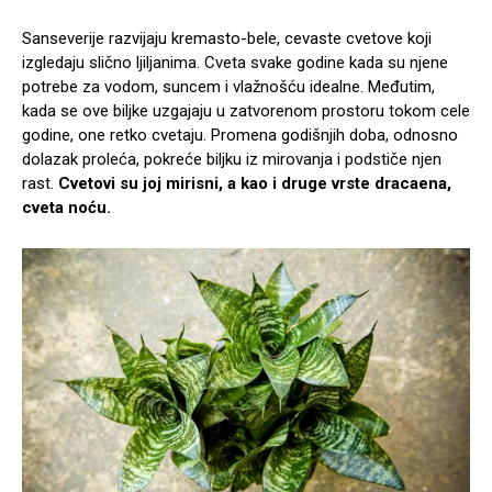
Sanseverije razvijaju kremasto-bele, cevaste cvetove koji
izgledaju slično ljiljanima. Cveta svake godine kada su njene
potrebe za vodom, suncem i vlažnošću idealne. Međutim,
kada se ove biljke uzgajaju u zatvorenom prostoru tokom cele
godine, one retko cvetaju. Promena godišnjih doba, odnosno
dolazak proleća, pokreće biljku iz mirovanja i podstiče njen
rast.
Cvetovi su joj mirisni, a kao i druge vrste dracaena,
cveta noću.