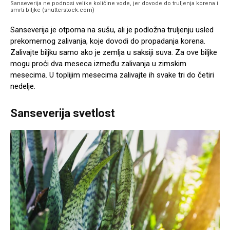
Sanseverija ne podnosi velike količine vode, jer dovode do truljenja korena i
smrti biljke (shutterstock.com)
Sanseverija je otporna na sušu, ali je podložna truljenju usled
prekomernog zalivanja, koje dovodi do propadanja korena.
Zalivajte biljku samo ako je zemlja u saksiji suva. Za ove biljke
mogu proći dva meseca između zalivanja u zimskim
mesecima. U toplijim mesecima zalivajte ih svake tri do četiri
nedelje.
Sanseverija svetlost