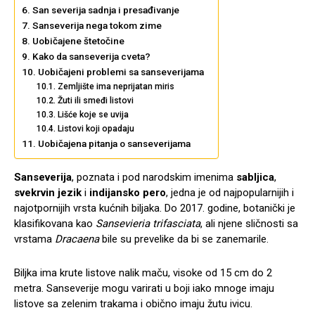
San severija sadnja i presađivanje
Sanseverija nega tokom zime
Uobičajene štetočine
Kako da sanseverija cveta?
Uobičajeni problemi sa sanseverijama
Zemljište ima neprijatan miris
Žuti ili smeđi listovi
Lišće koje se uvija
Listovi koji opadaju
Uobičajena pitanja o sanseverijama
Sanseverija
, poznata i pod narodskim imenima
sabljica
,
svekrvin jezik
i
indijansko pero
, jedna je od najpopularnijih i
najotpornijih vrsta kućnih biljaka. Do 2017. godine, botanički je
klasifikovana kao
Sansevieria trifasciata
, ali njene sličnosti sa
vrstama
Dracaena
bile su prevelike da bi se zanemarile.
Biljka ima krute listove nalik maču, visoke od 15 cm do 2
metra. Sanseverije mogu varirati u boji iako mnoge imaju
listove sa zelenim trakama i obično imaju žutu ivicu.