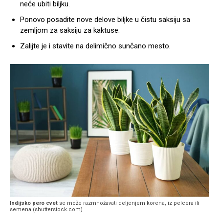
neće ubiti biljku.
Ponovo posadite nove delove biljke u čistu saksiju sa
zemljom za saksiju za kaktuse.
Zalijte je i stavite na delimično sunčano mesto.
Indijsko pero cvet
se može razmnožavati deljenjem korena, iz pelcera ili
semena (shutterstock.com)