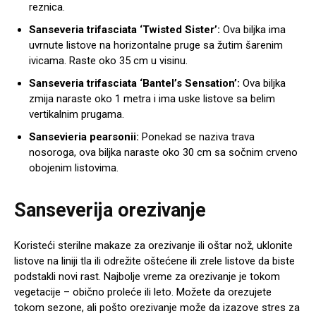
reznica.
Sanseveria trifasciata ‘Twisted Sister’:
Ova biljka ima
uvrnute listove na horizontalne pruge sa žutim šarenim
ivicama. Raste oko 35 cm u visinu.
Sanseveria trifasciata ‘Bantel’s Sensation’:
Ova biljka
zmija naraste oko 1 metra i ima uske listove sa belim
vertikalnim prugama.
Sansevieria pearsonii:
Ponekad se naziva trava
nosoroga, ova biljka naraste oko 30 cm sa sočnim crveno
obojenim listovima.
Sanseverija orezivanje
Koristeći sterilne makaze za orezivanje ili oštar nož, uklonite
listove na liniji tla ili odrežite oštećene ili zrele listove da biste
podstakli novi rast. Najbolje vreme za orezivanje je tokom
vegetacije – obično proleće ili leto. Možete da orezujete
tokom sezone, ali pošto orezivanje može da izazove stres za