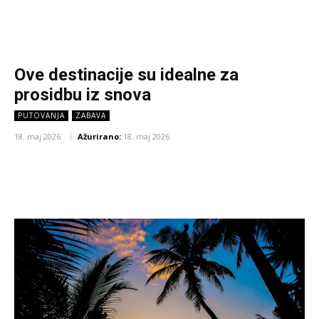
Ove destinacije su idealne za
prosidbu iz snova
PUTOVANJA
ZABAVA
18. maj 2026.
Ažurirano:
18. maj 2026.
Facebook
X
Pinterest
WhatsA