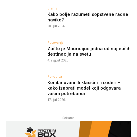
Biznis
Kako bolje razumeti sopstvene radne
navike?
28. jul 2026.
Putovanja
Zašto je Mauricijus jedna od najlepših
destinacija na svetu
4. avgust 2026.
Porodica
Kombinovani ili klasični frižideri –
kako izabrati model koji odgovara
vašim potrebama
17. jul 2026.
- Reklama -