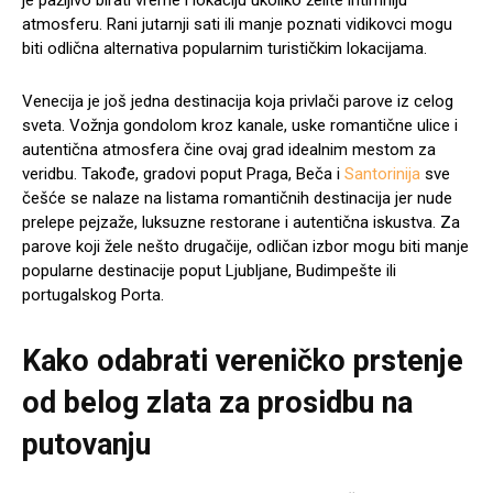
je pažljivo birati vreme i lokaciju ukoliko želite intimniju
atmosferu. Rani jutarnji sati ili manje poznati vidikovci mogu
biti odlična alternativa popularnim turističkim lokacijama.
Venecija je još jedna destinacija koja privlači parove iz celog
sveta. Vožnja gondolom kroz kanale, uske romantične ulice i
autentična atmosfera čine ovaj grad idealnim mestom za
veridbu. Takođe, gradovi poput Praga, Beča i
Santorinija
sve
češće se nalaze na listama romantičnih destinacija jer nude
prelepe pejzaže, luksuzne restorane i autentična iskustva. Za
parove koji žele nešto drugačije, odličan izbor mogu biti manje
popularne destinacije poput Ljubljane, Budimpešte ili
portugalskog Porta.
Kako odabrati vereničko prstenje
od belog zlata za prosidbu na
putovanju