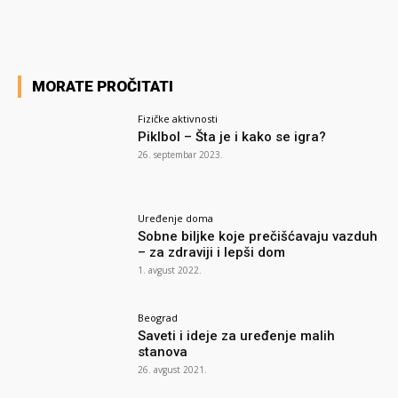
MORATE PROČITATI
Fizičke aktivnosti
Piklbol – Šta je i kako se igra?
26. septembar 2023.
Uređenje doma
Sobne biljke koje prečišćavaju vazduh
– za zdraviji i lepši dom
1. avgust 2022.
Beograd
Saveti i ideje za uređenje malih
stanova
26. avgust 2021.