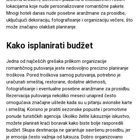
lokacijama koje nude personalizovane romantične pakete.
Mnogi hoteli danas nude posebne aranžmane za prosidbe,
uključujući dekoraciju, fotografisanje i organizaciju večere, što
može značajno olakšati planiranje.
Kako isplanirati budžet
Jedna od najčešćih grešaka prilikom organizacije
romantičnog putovanja jeste nedovoljno precizno planiranje
troškova. Pored troškova samog putovanja, potrebno je
uračunati smeštaj, restorane, dodatne aktivnosti,
fotografisanje i eventualne posebne aranžmane za prosidbu.
Rezervacija putovanja nekoliko meseci unapred često
omogućava značajne uštede kada su u pitanju avionske karte
i smeštaj. Korisno je pratiti sezonske popuste i promotivne
ponude turističkih agencija. Ukoliko želite luksuznije iskustvo,
možete planirati kraći boravak kako biste bolje rasporedili
budžet. Skupa destinacija ne garantuje savršenu prosidbu, jer
je emocija često važnija od luksuza. Dobro organizovano