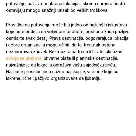
putovanje, pažljivo odabrana lokacija i iskrena namera često
ostavljaju mnogo snažniji utisak od velikih troškova.
Prosidba na putovanju može biti jedno od najlepših iskustava
koje ćete podeliti sa voljenom osobom, posebno kada pažljivo
osmislite svaki detalj. Prava destinacija, odgovarajuća lokacija
i dobra organizacija mogu učiniti da taj trenutak ostane
nezaboravan zauvek. Bez obzira na to da li birate luksuzne
evropske gradove
, privatne plaže ili planinske destinacije,
najvažnije je da lokacija odražava vašu zajedničku priču.
Najlepše prosidbe nisu nužno najskuplje, već one koje su
iskrene, lične i pažljivo organizovane sa ljubavlju.
Facebook
X
Pinterest
WhatsA