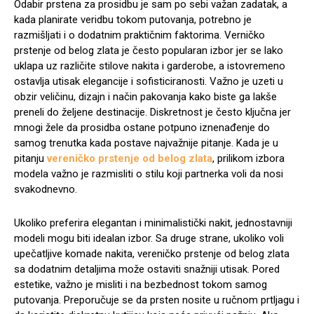
Odabir prstena za prosidbu je sam po sebi važan zadatak, a
kada planirate veridbu tokom putovanja, potrebno je
razmišljati i o dodatnim praktičnim faktorima. Verničko
prstenje od belog zlata je često popularan izbor jer se lako
uklapa uz različite stilove nakita i garderobe, a istovremeno
ostavlja utisak elegancije i sofisticiranosti. Važno je uzeti u
obzir veličinu, dizajn i način pakovanja kako biste ga lakše
preneli do željene destinacije. Diskretnost je često ključna jer
mnogi žele da prosidba ostane potpuno iznenađenje do
samog trenutka kada postave najvažnije pitanje. Kada je u
pitanju
vereničko prstenje od belog zlata
, prilikom izbora
modela važno je razmisliti o stilu koji partnerka voli da nosi
svakodnevno.
Ukoliko preferira elegantan i minimalistički nakit, jednostavniji
modeli mogu biti idealan izbor. Sa druge strane, ukoliko voli
upečatljive komade nakita, vereničko prstenje od belog zlata
sa dodatnim detaljima može ostaviti snažniji utisak. Pored
estetike, važno je misliti i na bezbednost tokom samog
putovanja. Preporučuje se da prsten nosite u ručnom prtljagu i