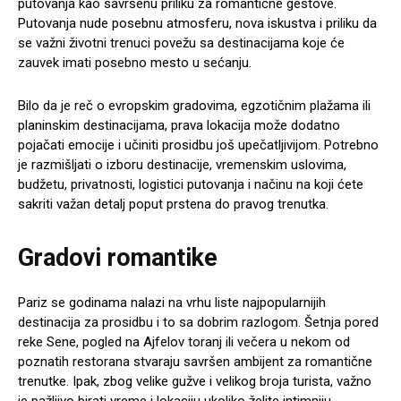
putovanja kao savršenu priliku za romantične gestove.
Putovanja nude posebnu atmosferu, nova iskustva i priliku da
se važni životni trenuci povežu sa destinacijama koje će
zauvek imati posebno mesto u sećanju.
Bilo da je reč o evropskim gradovima, egzotičnim plažama ili
planinskim destinacijama, prava lokacija može dodatno
pojačati emocije i učiniti prosidbu još upečatljivijom. Potrebno
je razmišljati o izboru destinacije, vremenskim uslovima,
budžetu, privatnosti, logistici putovanja i načinu na koji ćete
sakriti važan detalj poput prstena do pravog trenutka.
Gradovi romantike
Pariz se godinama nalazi na vrhu liste najpopularnijih
destinacija za prosidbu i to sa dobrim razlogom. Šetnja pored
reke Sene, pogled na Ajfelov toranj ili večera u nekom od
poznatih restorana stvaraju savršen ambijent za romantične
trenutke. Ipak, zbog velike gužve i velikog broja turista, važno