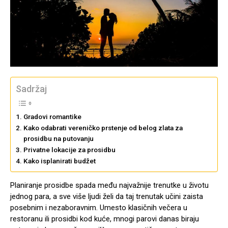
Sadržaj
Gradovi romantike
Kako odabrati vereničko prstenje od belog zlata za
prosidbu na putovanju
Privatne lokacije za prosidbu
Kako isplanirati budžet
Planiranje prosidbe spada među najvažnije trenutke u životu
jednog para, a sve više ljudi želi da taj trenutak učini zaista
posebnim i nezaboravnim. Umesto klasičnih večera u
restoranu ili prosidbi kod kuće, mnogi parovi danas biraju