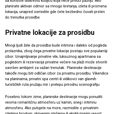
da koristite diskretnu kutijicu koja neće privući pažnju. Ako
planirate aktivan odmor sa mnogo kretanja, izleta ili promena
lokacija, unapred osmislite gde ćete bezbedno čuvati prsten
do trenutka prosidbe.
Privatne lokacije za prosidbu
Mnogi ljudi žele da prosidba bude intimna i daleko od pogleda
prolaznika, zbog čega privatne lokacije postaju sve popularniji
izbor. Iznajmljivanje privatne vile, luksuznog apartmana sa
pogledom ili rezervacija privatne večere na plaži može stvoriti
savršen ambijent za važan trenutak. Planinske destinacije
takođe mogu biti odličan izbor za privatnu prosidbu. Vikendice
na planinama, privatni spa centri ili vidikovci van glavnih
turističkih ruta pružaju mir i prelepu prirodnu scenografiju.
Posebno tokom zime, planinske destinacije mogu ponuditi
veoma romantičnu atmosferu uz kamin, sneg i intimnu
atmosferu. Ako putujete na more, razmislite o privatnim
izletima brodom, skrivenim plažama ili ekskluzivnim resort