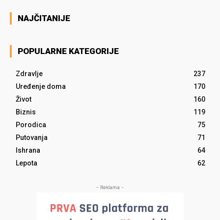
NAJČITANIJE
POPULARNE KATEGORIJE
Zdravlje
237
Uređenje doma
170
Život
160
Biznis
119
Porodica
75
Putovanja
71
Ishrana
64
Lepota
62
- Reklama -