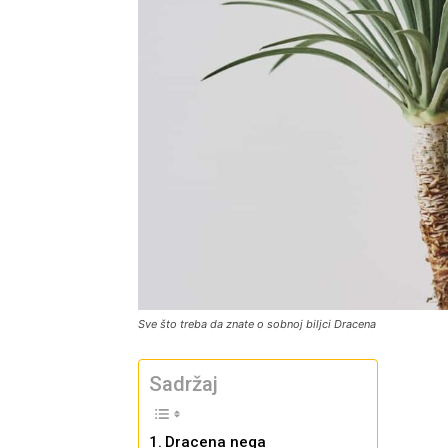
Sve što treba da znate o sobnoj biljci Dracena
Sadržaj
Dracena nega