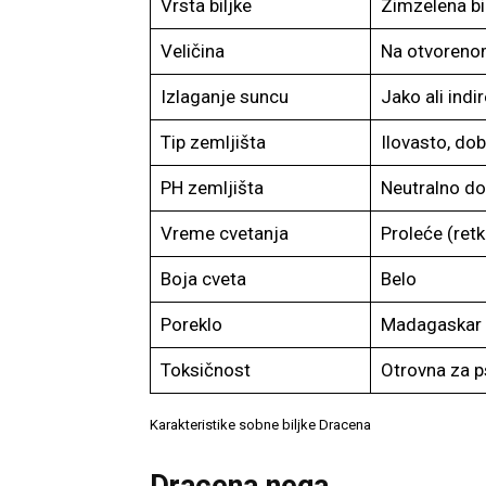
Vrsta biljke
Zimzelena bi
Veličina
Na otvoreno
Izlaganje suncu
Jako ali indi
Tip zemljišta
Ilovasto, do
PH zemljišta
Neutralno do
Vreme cvetanja
Proleće (ret
Boja cveta
Belo
Poreklo
Madagaskar
Toksičnost
Otrovna za p
Karakteristike sobne biljke Dracena
Dracena nega