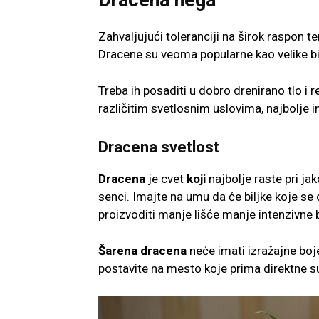
Zahvaljujući toleranciji na širok raspon 
Dracene su veoma popularne kao velike bil
Treba ih posaditi u dobro drenirano tlo i
različitim svetlosnim uslovima, najbolje 
Dracena svetlost
Dracena
je cvet
koji
najbolje raste pri ja
senci. Imajte na umu da će biljke koje se d
proizvoditi manje lišće manje intenzivne 
Šarena dracena
neće imati izražajne boje
postavite na mesto koje prima direktne s