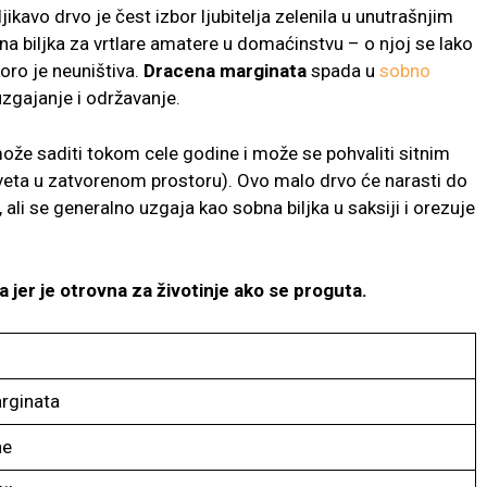
kavo drvo je čest izbor ljubitelja zelenila u unutrašnjim
a biljka za vrtlare amatere u domaćinstvu – o njoj se lako
koro je neuništiva.
Dracena
marginata
spada u
sobno
uzgajanje i održavanje.
može saditi tokom cele godine i može se pohvaliti sitnim
veta u zatvorenom prostoru). Ovo malo drvo će narasti do
ali se generalno uzgaja kao sobna biljka u saksiji i orezuje
 jer je otrovna za životinje ako se proguta.
rginata
ae