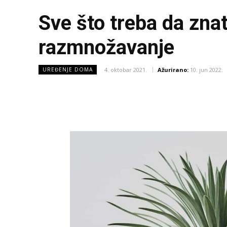
Sve što treba da znat
razmnožavanje
4. oktobar 2021.
Ažurirano:
10. jun 2022.
UREĐENJE DOMA
Facebook
X
Share