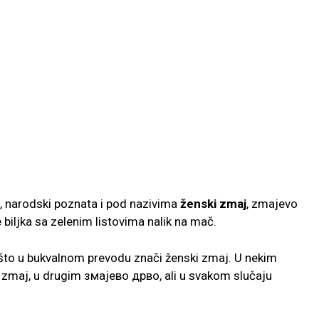
, narodski poznata i pod nazivima
ženski zmaj
, zmajevo
e biljka sa zelenim listovima nalik na mač.
što u bukvalnom prevodu znači ženski zmaj. U nekim
i zmaj, u drugim змајево дрво, ali u svakom slučaju