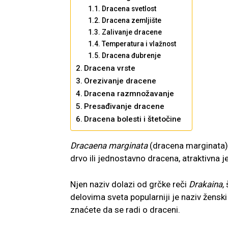
Dracena svetlost
Dracena zemljište
Zalivanje dracene
Temperatura i vlažnost
Dracena đubrenje
Dracena vrste
Orezivanje dracene
Dracena razmnožavanje
Presađivanje dracene
Dracena bolesti i štetočine
Dracaena marginata
(dracena marginata)
drvo ili jednostavno dracena, atraktivna j
Njen naziv dolazi od grčke reči
Drakaina,
delovima sveta popularniji je naziv žensk
znaćete da se radi o draceni.