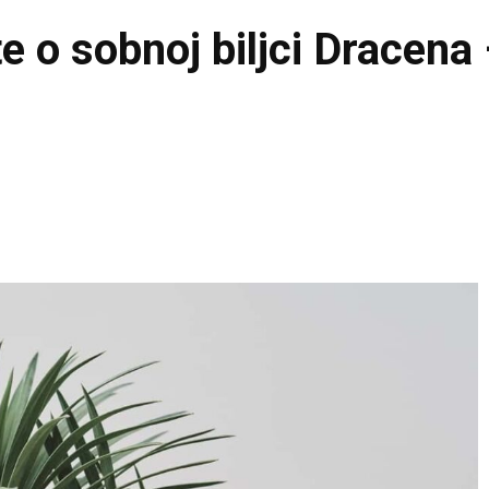
e o sobnoj biljci Dracena
Pinterest
WhatsApp
Email
Viber