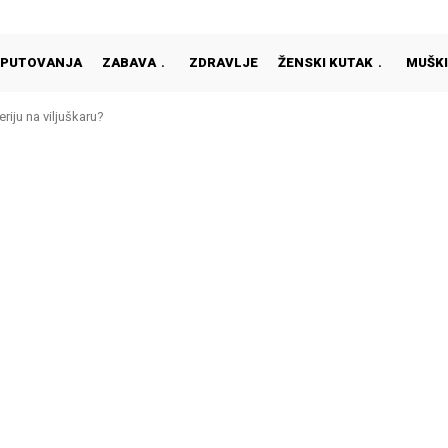
PUTOVANJA
ZABAVA
ZDRAVLJE
ŽENSKI KUTAK
MUŠKI
riju na viljuškaru?