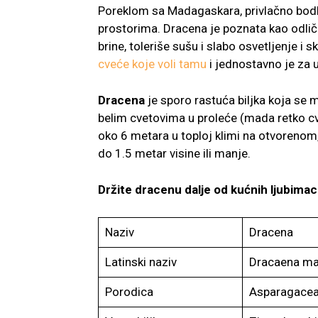
Poreklom sa Madagaskara, privlačno bodlji
prostorima. Dracena je poznata kao odličn
brine, toleriše sušu i slabo osvetljenje i s
cveće koje voli tamu
i jednostavno je za 
Dracena
je sporo rastuća biljka koja se 
belim cvetovima u proleće (mada retko c
oko 6 metara u toploj klimi na otvorenom, 
do 1.5 metar visine ili manje.
Držite dracenu dalje od kućnih ljubimaca
Naziv
Dracena
Latinski naziv
Dracaena ma
Porodica
Asparagace