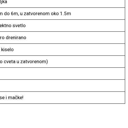
ljka
m do 6m, u zatvorenom oko 1.5m
rektno svetlo
bro drenirano
 kiselo
ko cveta u zatvorenom)
se i mačke!