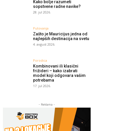
Kako bolje razumeti
sopstvene radne navike?
28. jul 2026.
Putovanja
Zašto je Mauricijus jedna od
najlepših destinacija na svetu
4. avgust 2026.
Porodica
Kombinovani ili klasični
frižideri – kako izabrati
model koji odgovara vašim
potrebama
17. jul 2026.
- Reklama -