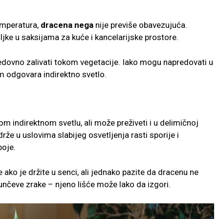
temperatura,
dracena nega
nije previše obavezujuća.
jke u saksijama za kuće i kancelarijske prostore.
 redovno zalivati tokom vegetacije. Iako mogu napredovati u
im odgovara indirektno svetlo.
kom indirektnom svetlu, ali može preživeti i u delimičnoj
rže u uslovima slabijeg osvetljenja rasti sporije i
boje.
 ako je držite u senci, ali jednako pazite da dracenu ne
unčeve zrake – njeno lišće može lako da izgori.