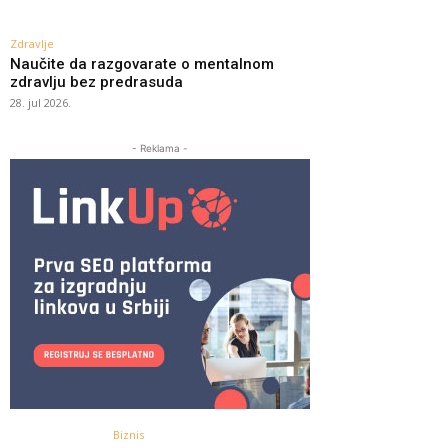
Zdravlje
Naučite da razgovarate o mentalnom
zdravlju bez predrasuda
28. jul 2026.
- Reklama -
Biznis