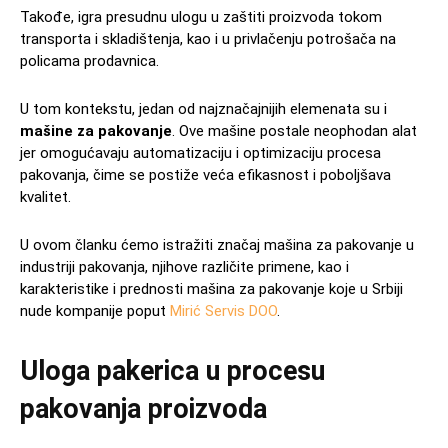
Takođe, igra presudnu ulogu u zaštiti proizvoda tokom
transporta i skladištenja, kao i u privlačenju potrošača na
policama prodavnica.
U tom kontekstu, jedan od najznačajnijih elemenata su i
mašine za pakovanje
. Ove mašine postale neophodan alat
jer omogućavaju automatizaciju i optimizaciju procesa
pakovanja, čime se postiže veća efikasnost i poboljšava
kvalitet.
U ovom članku ćemo istražiti značaj mašina za pakovanje u
industriji pakovanja, njihove različite primene, kao i
karakteristike i prednosti mašina za pakovanje koje u Srbiji
nude kompanije poput
Mirić Servis DOO
.
Uloga pakerica u procesu
pakovanja proizvoda