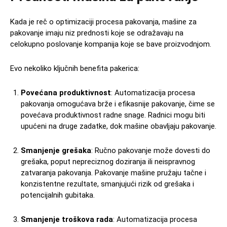
Kada je reč o optimizaciji procesa pakovanja, mašine za
pakovanje imaju niz prednosti koje se odražavaju na
celokupno poslovanje kompanija koje se bave proizvodnjom.
Evo nekoliko ključnih benefita pakerica:
Povećana produktivnost
: Automatizacija procesa
pakovanja omogućava brže i efikasnije pakovanje, čime se
povećava produktivnost radne snage. Radnici mogu biti
upućeni na druge zadatke, dok mašine obavljaju pakovanje.
Smanjenje grešaka
: Ručno pakovanje može dovesti do
grešaka, poput nepreciznog doziranja ili neispravnog
zatvaranja pakovanja. Pakovanje mašine pružaju tačne i
konzistentne rezultate, smanjujući rizik od grešaka i
potencijalnih gubitaka.
Smanjenje troškova rada
: Automatizacija procesa