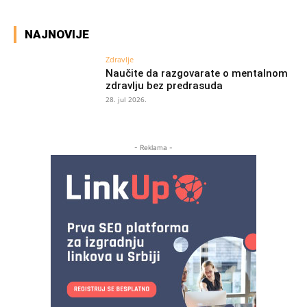
NAJNOVIJE
Zdravlje
Naučite da razgovarate o mentalnom
zdravlju bez predrasuda
28. jul 2026.
- Reklama -