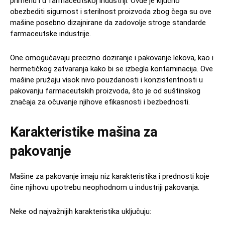
primenu i u farmaceutskoj industriji. Ovde je ključno
obezbediti sigurnost i sterilnost proizvoda zbog čega su ove
mašine posebno dizajnirane da zadovolje stroge standarde
farmaceutske industrije.
One omogućavaju precizno doziranje i pakovanje lekova, kao i
hermetičkog zatvaranja kako bi se izbegla kontaminacija. Ove
mašine pružaju visok nivo pouzdanosti i konzistentnosti u
pakovanju farmaceutskih proizvoda, što je od suštinskog
značaja za očuvanje njihove efikasnosti i bezbednosti.
Karakteristike mašina za
pakovanje
Mašine za pakovanje imaju niz karakteristika i prednosti koje
čine njihovu upotrebu neophodnom u industriji pakovanja.
Neke od najvažnijih karakteristika uključuju: