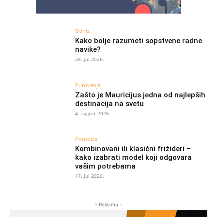
Biznis
Kako bolje razumeti sopstvene radne
navike?
28. jul 2026.
Putovanja
Zašto je Mauricijus jedna od najlepših
destinacija na svetu
4. avgust 2026.
Porodica
Kombinovani ili klasični frižideri –
kako izabrati model koji odgovara
vašim potrebama
17. jul 2026.
- Reklama -