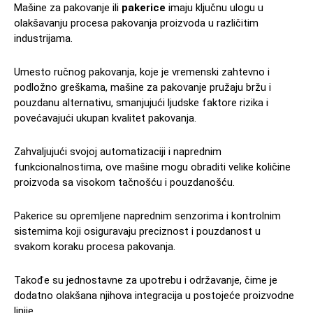
Mašine za pakovanje ili
pakerice
imaju ključnu ulogu u
olakšavanju procesa pakovanja proizvoda u različitim
industrijama.
Umesto ručnog pakovanja, koje je vremenski zahtevno i
podložno greškama, mašine za pakovanje pružaju bržu i
pouzdanu alternativu, smanjujući ljudske faktore rizika i
povećavajući ukupan kvalitet pakovanja.
Zahvaljujući svojoj automatizaciji i naprednim
funkcionalnostima, ove mašine mogu obraditi velike količine
proizvoda sa visokom tačnošću i pouzdanošću.
Pakerice su opremljene naprednim senzorima i kontrolnim
sistemima koji osiguravaju preciznost i pouzdanost u
svakom koraku procesa pakovanja.
Takođe su jednostavne za upotrebu i održavanje, čime je
dodatno olakšana njihova integracija u postojeće proizvodne
linije.