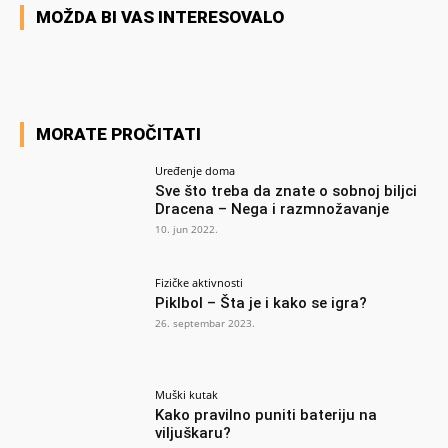
MOŽDA BI VAS INTERESOVALO
MORATE PROČITATI
Uređenje doma
Sve što treba da znate o sobnoj biljci
Dracena – Nega i razmnožavanje
10. jun 2022.
Fizičke aktivnosti
Piklbol – Šta je i kako se igra?
26. septembar 2023.
Muški kutak
Kako pravilno puniti bateriju na
viljuškaru?