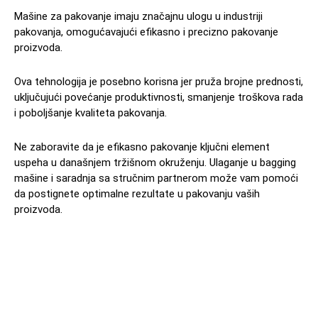
Mašine za pakovanje imaju značajnu ulogu u industriji
pakovanja, omogućavajući efikasno i precizno pakovanje
proizvoda.
Ova tehnologija je posebno korisna jer pruža brojne prednosti,
uključujući povećanje produktivnosti, smanjenje troškova rada
i poboljšanje kvaliteta pakovanja.
Ne zaboravite da je efikasno pakovanje ključni element
uspeha u današnjem tržišnom okruženju. Ulaganje u bagging
mašine i saradnja sa stručnim partnerom može vam pomoći
da postignete optimalne rezultate u pakovanju vaših
proizvoda.
Facebook
X
Pinterest
WhatsAp