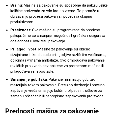
Brzinu
: Mašine za pakovanje su sposobne da pakuju velike
količine proizvoda za vrlo kratko vreme. To pomaže u
ubrzavanju procesa pakovanja i povećava ukupnu
produktivnost.
Preciznost
: Ove mašine su programirane da precizno
pakuju, čime se smanjuje mogućnost grešaka i osigurava
doslednost u kvalitetu pakovanja.
Prilagodljivost
: Mašine za pakovanje su obično
dizajnirane tako da budu prilagodljive različitim veličinama,
oblicima i vrstama ambalaže. Ovo omogućava pakovanje
različitih proizvoda bez potrebe za promenom mašine ili
prilagođavanjem postavki.
Smanjenje gubitaka
: Pakerice minimizuju gubitak
materijala tokom pakovanja. Precizno doziranje i pravilno
zaptivanje vreća smanjuju količinu otpada i troškove za
zamenu oštećenih ili nepropisno zapakovanih proizvoda.
Prednosti mašina za pakovanje