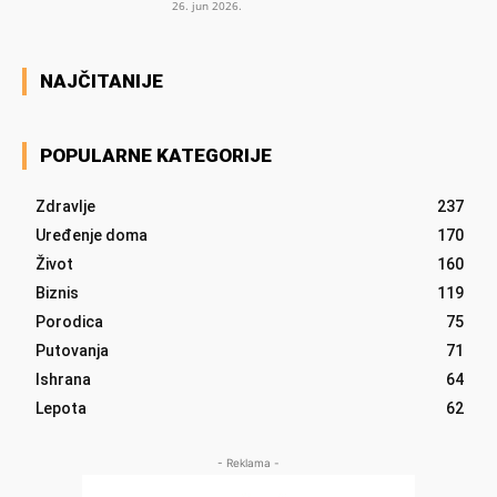
26. jun 2026.
NAJČITANIJE
POPULARNE KATEGORIJE
Zdravlje
237
Uređenje doma
170
Život
160
Biznis
119
Porodica
75
Putovanja
71
Ishrana
64
Lepota
62
- Reklama -