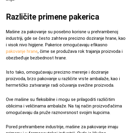
Različite primene pakerica
Mašine za pakovanje su posebno korisne u prehrambenoj
industriji, gde se često zahteva precizno doziranje hrane, kao
i visok nivo higijene. Pakerice omogućavaju efikasno
pakovanje hrane
, čime se produžava rok trajanja proizvoda i
obezbeđuje bezbednost hrane.
Isto tako, omogućavaju precizno merenje i doziranje
proizvoda, brzo pakovanje u različite vrste ambalaže, kao i
hermetičko zatvaranje radi očuvanja svežine proizvoda.
Ove mašine su fleksibilne i mogu se prilagoditi različitim
oblicima i veličinama ambalaže. Na taj način proizvođačima
omogućavaju da pruže raznovrsnost svojim kupcima.
Pored prehrambene industrije, mašine za pakovanje imaju