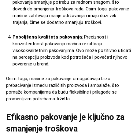
pakovanja smanjuje potrebu za radnom snagom, što
dovodi do smanjenja troškova rada. Osim toga, pakovanje
mašine zahtevaju manje održavanja i imaju duži vek
trajanja, čime se dodatno smanjuju troškovi.
Poboljšana kvaliteta pakovanja
: Preciznost i
konzistentnost pakovanja mašina rezultiraju
visokokvalitetnim pakovanjima. Ovo može pozitivno uticati
na percepciju proizvoda kod potrošača i povećati njihovo
poverenje u brend.
Osim toga, mašine za pakovanje omogućavaju brzo
prebacivanje između različitih proizvoda i ambalaže, što
pomaže kompanijama da budu fleksibilne i prilagode se
promenljivim potrebama tržišta.
Efikasno pakovanje je ključno za
smanjenje troškova