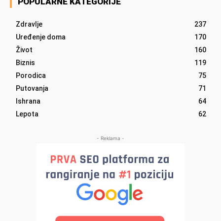
POPULARNE KATEGORIJE
Zdravlje
237
Uređenje doma
170
Život
160
Biznis
119
Porodica
75
Putovanja
71
Ishrana
64
Lepota
62
- Reklama -