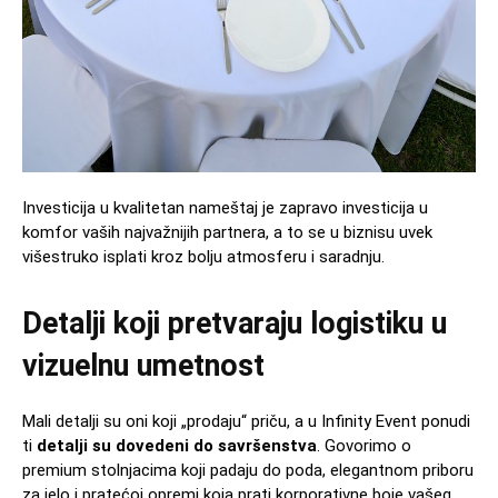
Investicija u kvalitetan nameštaj je zapravo investicija u
komfor vaših najvažnijih partnera, a to se u biznisu uvek
višestruko isplati kroz bolju atmosferu i saradnju.
Detalji koji pretvaraju logistiku u
vizuelnu umetnost
Mali detalji su oni koji „prodaju“ priču, a u Infinity Event ponudi
ti
detalji su dovedeni do savršenstva
. Govorimo o
premium stolnjacima koji padaju do poda, elegantnom priboru
za jelo i pratećoj opremi koja prati korporativne boje vašeg