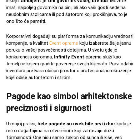
lekciju:
ambijent je tihi govornik vašeg brenda
. Možete
imati najboljeg govornika na bini, ali ako vaši gosti sede na
neudobnim stolicama ili pod šatorom koji prokišnjava, to je
ono što će pamtiti.
Korporativni događaji su platforma za komunikaciju vrednosti
kompanije, a kvalitet
Event opreme
koju izaberete šalje jasnu
poruku o vašoj posvećenosti detaljima. U svetu gde je
konkurencija ogromna,
Infinity Event
oprema služi kao
temelj na kojem gradite poverenje svojih klijenata. Pravi odabir
inventara pretvara običan prostor u profesionalno okruženje
koje odiše autoritetom i stilom.
Pagode kao simbol arhitektonske
preciznosti i sigurnosti
U mojoj praksi,
bele pagode su uvek bile prvi izbor
kada je
reč o događajima na otvorenom koji zahtevaju dozu
formalnosti. One nisu samo zaklon od sunca ili kiše, već