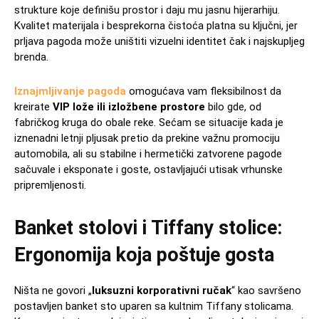
strukture koje definišu prostor i daju mu jasnu hijerarhiju.
Kvalitet materijala i besprekorna čistoća platna su ključni, jer
prljava pagoda može uništiti vizuelni identitet čak i najskupljeg
brenda.
Iznajmljivanje pagoda
omogućava vam fleksibilnost da
kreirate
VIP lože ili izložbene prostore
bilo gde, od
fabričkog kruga do obale reke. Sećam se situacije kada je
iznenadni letnji pljusak pretio da prekine važnu promociju
automobila, ali su stabilne i hermetički zatvorene pagode
sačuvale i eksponate i goste, ostavljajući utisak vrhunske
pripremljenosti.
Banket stolovi i Tiffany stolice:
Ergonomija koja poštuje gosta
Ništa ne govori „
luksuzni korporativni ručak
“ kao savršeno
postavljen banket sto uparen sa kultnim Tiffany stolicama.