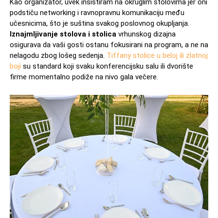
Kao organizator, uvek insistiram na okruglim stolovima jer oni
podstiču networking i ravnopravnu komunikaciju među
učesnicima, što je suština svakog poslovnog okupljanja.
Iznajmljivanje stolova i stolica
vrhunskog dizajna
osigurava da vaši gosti ostanu fokusirani na program, a ne na
nelagodu zbog lošeg sedenja.
Tiffany stolice u beloj ili zlatnoj
boji
su standard koji svaku konferencijsku salu ili dvorište
firme momentalno podiže na nivo gala večere.