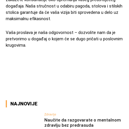
događaja. Naša stručnost u odabiru pagoda, stolova i stilskih
stolica garantuje da će vaša vizija biti sprovedena u delo uz
maksimalnu efikasnost.
Vaša proslava je naša odgovornost – dozvolite nam da je
pretvorimo u događaj o kojem će se dugo pričati u poslovnim
krugovima.
Facebook
X
Pinterest
WhatsAp
NAJNOVIJE
Zdravlje
Naučite da razgovarate o mentalnom
zdravlju bez predrasuda