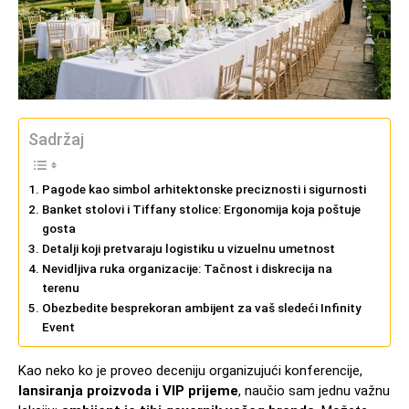
Sadržaj
Pagode kao simbol arhitektonske preciznosti i sigurnosti
Banket stolovi i Tiffany stolice: Ergonomija koja poštuje
gosta
Detalji koji pretvaraju logistiku u vizuelnu umetnost
Nevidljiva ruka organizacije: Tačnost i diskrecija na
terenu
Obezbedite besprekoran ambijent za vaš sledeći Infinity
Event
Kao neko ko je proveo deceniju organizujući konferencije,
lansiranja proizvoda i VIP prijeme
, naučio sam jednu važnu