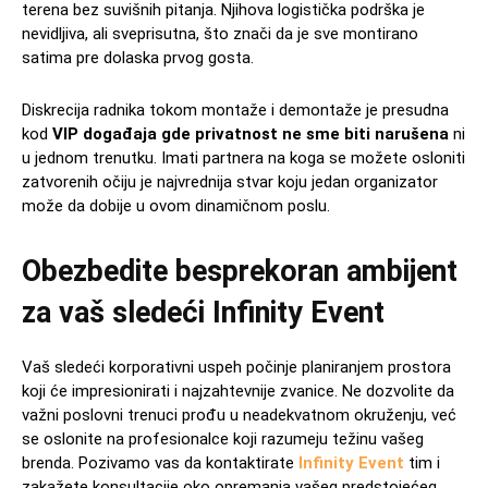
terena bez suvišnih pitanja. Njihova logistička podrška je
nevidljiva, ali sveprisutna, što znači da je sve montirano
satima pre dolaska prvog gosta.
Diskrecija radnika tokom montaže i demontaže je presudna
kod
VIP događaja gde privatnost ne sme biti narušena
ni
u jednom trenutku. Imati partnera na koga se možete osloniti
zatvorenih očiju je najvrednija stvar koju jedan organizator
može da dobije u ovom dinamičnom poslu.
Obezbedite besprekoran ambijent
za vaš sledeći Infinity Event
Vaš sledeći korporativni uspeh počinje planiranjem prostora
koji će impresionirati i najzahtevnije zvanice. Ne dozvolite da
važni poslovni trenuci prođu u neadekvatnom okruženju, već
se oslonite na profesionalce koji razumeju težinu vašeg
brenda. Pozivamo vas da kontaktirate
Infinity Event
tim i
zakažete konsultacije oko opremanja vašeg predstojećeg