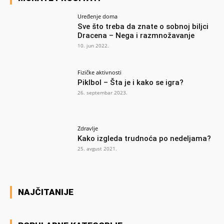
Uređenje doma
Sve što treba da znate o sobnoj biljci
Dracena – Nega i razmnožavanje
10. jun 2022.
Fizičke aktivnosti
Piklbol – Šta je i kako se igra?
26. septembar 2023.
Zdravlje
Kako izgleda trudnoća po nedeljama?
25. avgust 2021.
NAJČITANIJE