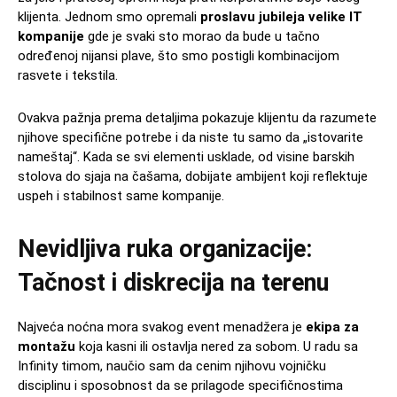
klijenta. Jednom smo opremali
proslavu jubileja velike IT
kompanije
gde je svaki sto morao da bude u tačno
određenoj nijansi plave, što smo postigli kombinacijom
rasvete i tekstila.
Ovakva pažnja prema detaljima pokazuje klijentu da razumete
njihove specifične potrebe i da niste tu samo da „istovarite
nameštaj“. Kada se svi elementi usklade, od visine barskih
stolova do sjaja na čašama, dobijate ambijent koji reflektuje
uspeh i stabilnost same kompanije.
Nevidljiva ruka organizacije:
Tačnost i diskrecija na terenu
Najveća noćna mora svakog event menadžera je
ekipa za
montažu
koja kasni ili ostavlja nered za sobom. U radu sa
Infinity timom, naučio sam da cenim njihovu vojničku
disciplinu i sposobnost da se prilagode specifičnostima