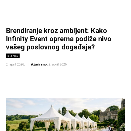
Brendiranje kroz ambijent: Kako
Infinity Event oprema podiže nivo
vašeg poslovnog događaja?
BIZNIS
2. april 2026.
Ažurirano:
2. april 2026.
Facebook
X
Pinterest
WhatsAp