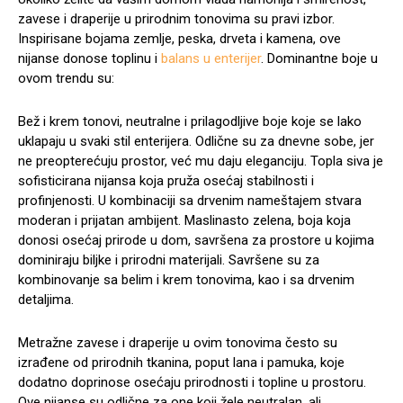
zavese i draperije u prirodnim tonovima su pravi izbor.
Inspirisane bojama zemlje, peska, drveta i kamena, ove
nijanse donose toplinu i
balans u enterijer
. Dominantne boje u
ovom trendu su:
Bež i krem tonovi, neutralne i prilagodljive boje koje se lako
uklapaju u svaki stil enterijera. Odlične su za dnevne sobe, jer
ne preopterećuju prostor, već mu daju eleganciju. Topla siva je
sofisticirana nijansa koja pruža osećaj stabilnosti i
profinjenosti. U kombinaciji sa drvenim nameštajem stvara
moderan i prijatan ambijent. Maslinasto zelena, boja koja
donosi osećaj prirode u dom, savršena za prostore u kojima
dominiraju biljke i prirodni materijali. Savršene su za
kombinovanje sa belim i krem tonovima, kao i sa drvenim
detaljima.
Metražne zavese i draperije u ovim tonovima često su
izrađene od prirodnih tkanina, poput lana i pamuka, koje
dodatno doprinose osećaju prirodnosti i topline u prostoru.
Ove nijanse su odlične za one koji žele neutralan, ali