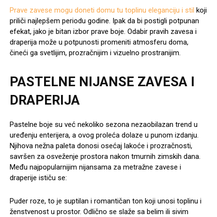
Prave zavese mogu doneti domu tu toplinu eleganciju i stil
koji
priliči najlepšem periodu godine. Ipak da bi postigli potpunan
efekat, jako je bitan izbor prave boje. Odabir pravih zavesa i
draperija može u potpunosti promeniti atmosferu doma,
čineći ga svetlijim, prozračnijim i vizuelno prostranijim.
PASTELNE NIJANSE ZAVESA I
DRAPERIJA
Pastelne boje su već nekoliko sezona nezaobilazan trend u
uređenju enterijera, a ovog proleća dolaze u punom izdanju.
Njihova nežna paleta donosi osećaj lakoće i prozračnosti,
savršen za osveženje prostora nakon tmurnih zimskih dana.
Među najpopularnijim nijansama za metražne zavese i
draperije ističu se:
Puder roze, to je suptilan i romantičan ton koji unosi toplinu i
ženstvenost u prostor. Odlično se slaže sa belim ili sivim