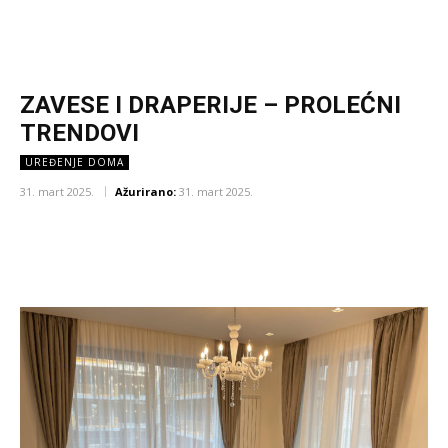
ZAVESE I DRAPERIJE – PROLEĆNI
TRENDOVI
UREĐENJE DOMA
31. mart 2025.
Ažurirano:
31. mart 2025.
Facebook
X
Pinterest
WhatsA