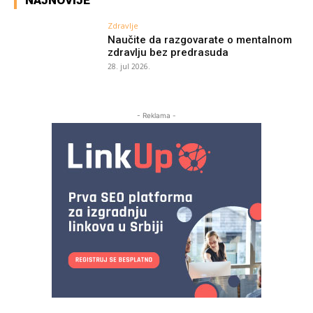
NAJNOVIJE
Zdravlje
Naučite da razgovarate o mentalnom
zdravlju bez predrasuda
28. jul 2026.
- Reklama -