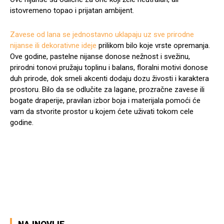
istovremeno topao i prijatan ambijent.
Zavese od lana se jednostavno uklapaju uz sve prirodne
nijanse ili dekorativne ideje
prilikom bilo koje vrste opremanja.
Ove godine, pastelne nijanse donose nežnost i svežinu,
prirodni tonovi pružaju toplinu i balans, floralni motivi donose
duh prirode, dok smeli akcenti dodaju dozu živosti i karaktera
prostoru. Bilo da se odlučite za lagane, prozračne zavese ili
bogate draperije, pravilan izbor boja i materijala pomoći će
vam da stvorite prostor u kojem ćete uživati tokom cele
godine.
Facebook
X
Pinterest
WhatsA