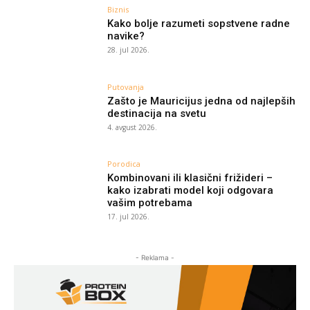
Biznis
Kako bolje razumeti sopstvene radne
navike?
28. jul 2026.
Putovanja
Zašto je Mauricijus jedna od najlepših
destinacija na svetu
4. avgust 2026.
Porodica
Kombinovani ili klasični frižideri –
kako izabrati model koji odgovara
vašim potrebama
17. jul 2026.
- Reklama -