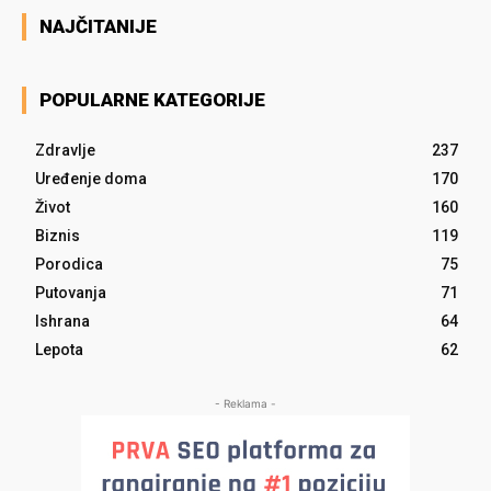
NAJČITANIJE
POPULARNE KATEGORIJE
Zdravlje
237
Uređenje doma
170
Život
160
Biznis
119
Porodica
75
Putovanja
71
Ishrana
64
Lepota
62
- Reklama -