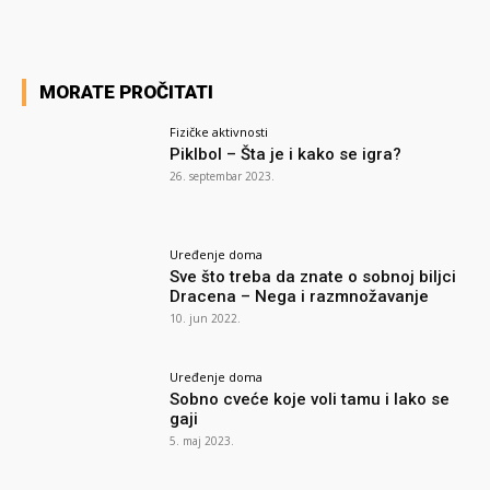
MORATE PROČITATI
Fizičke aktivnosti
Piklbol – Šta je i kako se igra?
26. septembar 2023.
Uređenje doma
Sve što treba da znate o sobnoj biljci
Dracena – Nega i razmnožavanje
10. jun 2022.
Uređenje doma
Sobno cveće koje voli tamu i lako se
gaji
5. maj 2023.