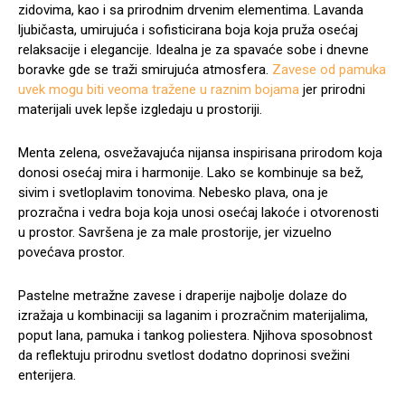
zidovima, kao i sa prirodnim drvenim elementima. Lavanda
ljubičasta, umirujuća i sofisticirana boja koja pruža osećaj
relaksacije i elegancije. Idealna je za spavaće sobe i dnevne
boravke gde se traži smirujuća atmosfera.
Zavese od pamuka
uvek mogu biti veoma tražene u raznim bojama
jer prirodni
materijali uvek lepše izgledaju u prostoriji.
Menta zelena, osvežavajuća nijansa inspirisana prirodom koja
donosi osećaj mira i harmonije. Lako se kombinuje sa bež,
sivim i svetloplavim tonovima. Nebesko plava, ona je
prozračna i vedra boja koja unosi osećaj lakoće i otvorenosti
u prostor. Savršena je za male prostorije, jer vizuelno
povećava prostor.
Pastelne metražne zavese i draperije najbolje dolaze do
izražaja u kombinaciji sa laganim i prozračnim materijalima,
poput lana, pamuka i tankog poliestera. Njihova sposobnost
da reflektuju prirodnu svetlost dodatno doprinosi svežini
enterijera.