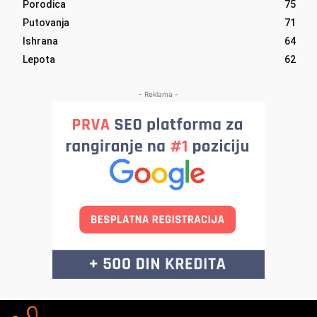
Porodica
75
Putovanja
71
Ishrana
64
Lepota
62
- Reklama -