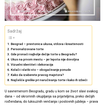
Sadržaj
Beograd – prestonica ukusa, stilova i kreativnosti
Personalizovane torte
Gde pronaći najbolje dečije torte u Beogradu?
Ukus na prvom mestu – jer lepota nije dovoljna
Vizuelni identitet i dekoracija
Kolači i slatki sto – obogaćivanje ponude
Kako da izaberete pravog majstora?
Najčešće greške pri naručivanju torte i kako ih izbeći
U savremenom Beogradu, gradu u kom se život slavi svakog
dana – od skromnih okupljanja sa prijateljima, preko dečijih
rođendana, do luksuznih venčanja i poslovnih jubileja – prava