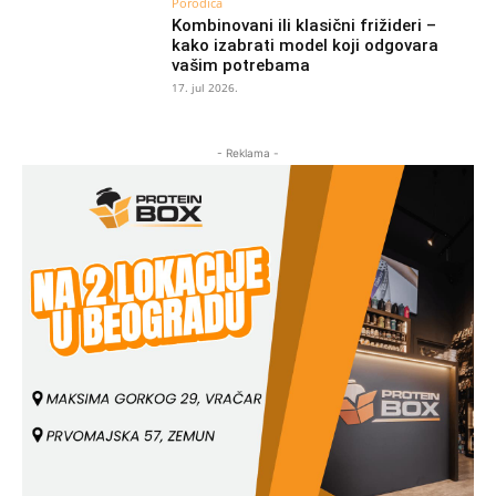
Porodica
Kombinovani ili klasični frižideri –
kako izabrati model koji odgovara
vašim potrebama
17. jul 2026.
- Reklama -