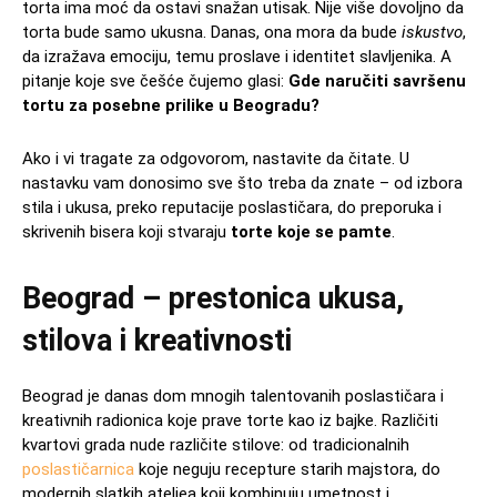
torta ima moć da ostavi snažan utisak. Nije više dovoljno da
torta bude samo ukusna. Danas, ona mora da bude
iskustvo
,
da izražava emociju, temu proslave i identitet slavljenika. A
pitanje koje sve češće čujemo glasi:
Gde naručiti savršenu
tortu za posebne prilike u Beogradu?
Ako i vi tragate za odgovorom, nastavite da čitate. U
nastavku vam donosimo sve što treba da znate – od izbora
stila i ukusa, preko reputacije poslastičara, do preporuka i
skrivenih bisera koji stvaraju
torte koje se pamte
.
Beograd – prestonica ukusa,
stilova i kreativnosti
Beograd je danas dom mnogih talentovanih poslastičara i
kreativnih radionica koje prave torte kao iz bajke. Različiti
kvartovi grada nude različite stilove: od tradicionalnih
poslastičarnica
koje neguju recepture starih majstora, do
modernih slatkih ateljea koji kombinuju umetnost i