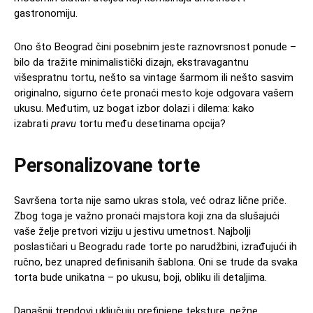
gastronomiju.
Ono što Beograd čini posebnim jeste raznovrsnost ponude –
bilo da tražite minimalistički dizajn, ekstravagantnu
višespratnu tortu, nešto sa vintage šarmom ili nešto sasvim
originalno, sigurno ćete pronaći mesto koje odgovara vašem
ukusu. Međutim, uz bogat izbor dolazi i dilema: kako
izabrati
pravu
tortu među desetinama opcija?
Personalizovane torte
Savršena torta nije samo ukras stola, već odraz lične priče.
Zbog toga je važno pronaći majstora koji zna da slušajući
vaše želje pretvori viziju u jestivu umetnost. Najbolji
poslastičari u Beogradu rade torte po narudžbini, izrađujući ih
ručno, bez unapred definisanih šablona. Oni se trude da svaka
torta bude unikatna – po ukusu, boji, obliku ili detaljima.
Današnji trendovi uključuju prefinjene teksture, nežne