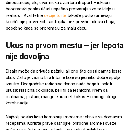
dinosauruse, vile, svemirsku avanturu ili sport – iskusni
beogradski poslastičari uspešno pretvaraju sve te ideje u
realnost. Kvalitetne
dečije torte
takođe podrazumevaju
korišćenje proverenih sastojaka bez previše aditiva i boja,
posebno kada se pripremaju za malu decu.
Ukus na prvom mestu – jer lepota
nije dovoljna
Dizajn može da privuče pažnju, ali ono što gosti pamte jeste
ukus. Zato je važno birati torte koje su jednako dobre spolja i
iznutra. Beogradske radionice danas nude bogatu paletu
ukusa: klasična čokolada, beli fil sa lešnikom, krem sa
malinama, pistaći, mango, karamel, kokos – i mnoge druge
kombinacije.
Najbolji poslastičari kombinuju moderne tehnike sa domaćim
receptima. Koriste prave sastojke, prirodne arome i sveže
voće, praveći kremove od nule, bez industrijskih baza.