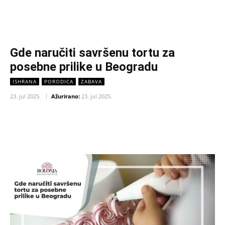
Gde naručiti savršenu tortu za
posebne prilike u Beogradu
ISHRANA
PORODICA
ZABAVA
23. jul 2025.
Ažurirano:
23. jul 2025.
Facebook
X
Pinterest
WhatsAp