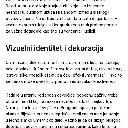
Rezultat su torte koje imaju dušu, koje vas iznenade
nežnošću, dubinom ukusa i balansom između slatkog i
osvežavajućeg. Ne ustručavajte se da tražite degustaciju –
većina ozbiljnih ateljea u Beogradu rado nudi probne porcije
za važne događaje kao što su venčanja i jubileji.
Vizuelni identitet i dekoracija
Osim ukusa, dekoracija torte ima ogroman uticaj na doživljaj
cele proslave. Ručno rađeni cvetovi, zlatni detalji, akvarel boje,
jestive slike, metalik efekti, pa čak i efekti „mermera“ – sve to
se danas može izvesti uz pomoć veštih ruku i kreativnosti.
Kada je u pitanju rođendan devojčice, posebnu pažnju treba
obratiti na stil koji odražava nežnost, radost i bajkovitost.
Najbolje torte za devojčice u Beogradu spajaju pastelne
nijanse, šljokice, princeze, leptiriće i omiljene crtane junakinje
u jedno slatko umetničko delo. Važno je da se dizajn prilagodi
detetu, njegovim godinama i interesovanjima, kako bi torta