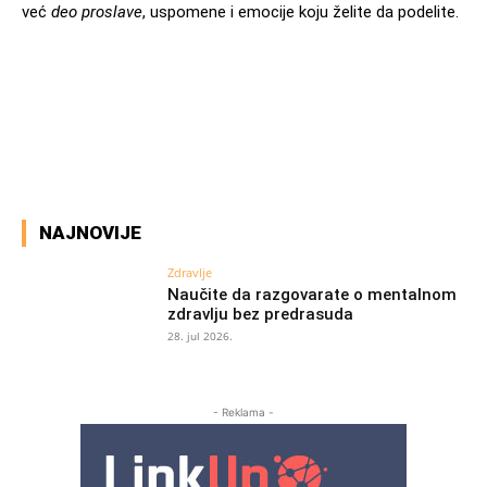
već
deo proslave
, uspomene i emocije koju želite da podelite.
Facebook
X
Pinterest
WhatsAp
NAJNOVIJE
Zdravlje
Naučite da razgovarate o mentalnom
zdravlju bez predrasuda
28. jul 2026.
- Reklama -