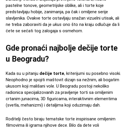
pastelne tonove, geometrijske oblike, ali i torte koje
predstavljaju hobije, zanimanja, pa čak i omiljene serije
slavljenika. Ovakve torte ostavljaju snažan vizuelni utisak, ali
ne treba zaboraviti da je
ukus
ono što na kraju odlučuje da li
ćete se sećati tog zalogaja s osmehom.
Gde pronaći najbolje dečije torte
u Beogradu?
Kada su u pitanju
dečije torte
, kriterijumi su posebno visoki.
Neophodno je spojiti maštovit dizajn sa nežnim, ali bogatim
ukusom koji mališani vole. U Beogradu postoji nekoliko
radionica specijalizovanih za pravljenje torti sa omiljenim
crtanim junacima, 3D figuricama, interaktivnim elementima
(svetla, mehanizmi) i detaljima koji oduzimaju dah.
Roditelji često biraju tematske torte inspirisane omiljenim
filmovima ili igrama njihove dece. Bilo da dete voli