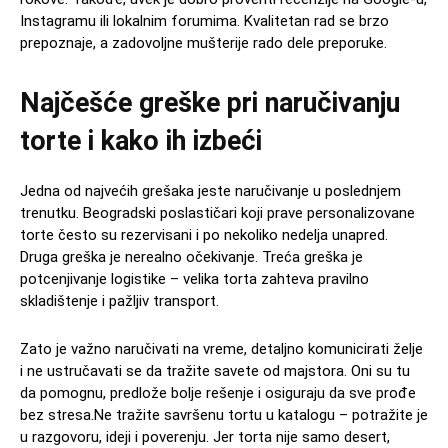
Instagramu ili lokalnim forumima. Kvalitetan rad se brzo
prepoznaje, a zadovoljne mušterije rado dele preporuke.
Najčešće greške pri naručivanju
torte i kako ih izbeći
Jedna od najvećih grešaka jeste naručivanje u poslednjem
trenutku. Beogradski poslastičari koji prave personalizovane
torte često su rezervisani i po nekoliko nedelja unapred.
Druga greška je nerealno očekivanje. Treća greška je
potcenjivanje logistike – velika torta zahteva pravilno
skladištenje i pažljiv transport.
Zato je važno naručivati na vreme, detaljno komunicirati želje
i ne ustručavati se da tražite savete od majstora. Oni su tu
da pomognu, predlože bolje rešenje i osiguraju da sve prođe
bez stresa.Ne tražite savršenu tortu u katalogu – potražite je
u razgovoru, ideji i poverenju. Jer torta nije samo desert,