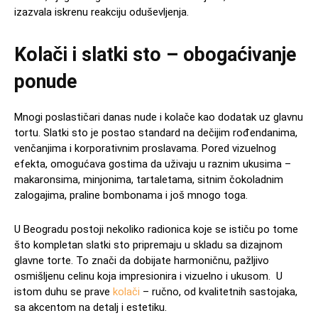
izazvala iskrenu reakciju oduševljenja.
Kolači i slatki sto – obogaćivanje
ponude
Mnogi poslastičari danas nude i kolače kao dodatak uz glavnu
tortu. Slatki sto je postao standard na dečijim rođendanima,
venčanjima i korporativnim proslavama. Pored vizuelnog
efekta, omogućava gostima da uživaju u raznim ukusima –
makaronsima, minjonima, tartaletama, sitnim čokoladnim
zalogajima, praline bombonama i još mnogo toga.
U Beogradu postoji nekoliko radionica koje se ističu po tome
što kompletan slatki sto pripremaju u skladu sa dizajnom
glavne torte. To znači da dobijate harmoničnu, pažljivo
osmišljenu celinu koja impresionira i vizuelno i ukusom. U
istom duhu se prave
kolači
– ručno, od kvalitetnih sastojaka,
sa akcentom na detalj i estetiku.