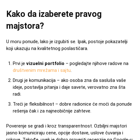
Kako da izaberete pravog
majstora?
U moru ponude, lako je izgubiti se. Ipak, postoje pokazatelji
koji ukazuju na kvalitetnog poslastičara.
Prvi je
vizuelni portfolio
– pogledajte njihove radove na
društvenim mrežama i sajtu
.
Drugi je komunikacija – ako osoba zna da sasluša vaše
ideje, postavlja pitanja i daje savete, verovatno zna šta
radi.
Treći je fleksibilnost – dobre radionice će moći da ponude
rešenja čak i za najneobičnije zahteve.
Poverenje se gradi i kroz transparentnost. Ozbiljni majstori
jasno komuniciraju cene, opcije dostave, uslove čuvanja i
rokove. Takođe, uvek je dobro proveriti recenzije na Google-u,