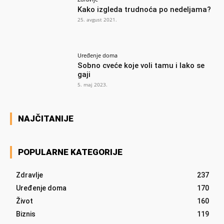
Kako izgleda trudnoća po nedeljama?
25. avgust 2021.
Uređenje doma
Sobno cveće koje voli tamu i lako se
gaji
5. maj 2023.
NAJČITANIJE
POPULARNE KATEGORIJE
Zdravlje
237
Uređenje doma
170
Život
160
Biznis
119