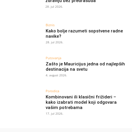
zdravlju bez predrasuda
28. jul 2026.
Biznis
Kako bolje razumeti sopstvene radne
navike?
28. jul 2026.
Putovanja
Zašto je Mauricijus jedna od najlepših
destinacija na svetu
4. avgust 2026.
Porodica
Kombinovani ili klasični frižideri –
kako izabrati model koji odgovara
vašim potrebama
17. jul 2026.