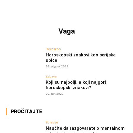
Vaga
Horoskop
Horoskopski znakovi kao serijske
ubice
16. avgust 2021.
Zabava
Koji su najbolji, a koji najgori
horoskopski znakovi?
20. jun 2022.
PROČITAJTE
Zdravlje
Naučite da razgovarate o mentalnom