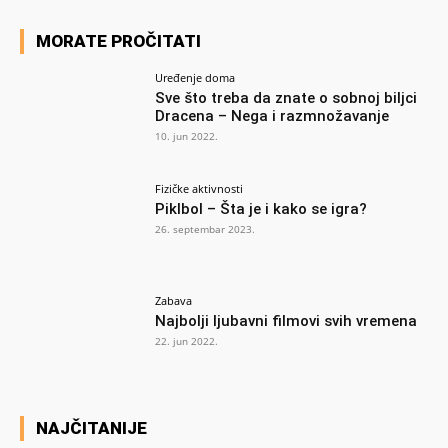
MORATE PROČITATI
Uređenje doma
Sve što treba da znate o sobnoj biljci
Dracena – Nega i razmnožavanje
10. jun 2022.
Fizičke aktivnosti
Piklbol – Šta je i kako se igra?
26. septembar 2023.
Zabava
Najbolji ljubavni filmovi svih vremena
22. jun 2022.
NAJČITANIJE