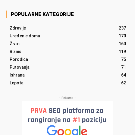
POPULARNE KATEGORIJE
Zdravlje
237
Uređenje doma
170
Život
160
Biznis
119
Porodica
75
Putovanja
71
Ishrana
64
Lepota
62
- Reklama -