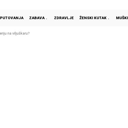
PUTOVANJA
ZABAVA
ZDRAVLJE
ŽENSKI KUTAK
MUŠKI
riju na viljuškaru?