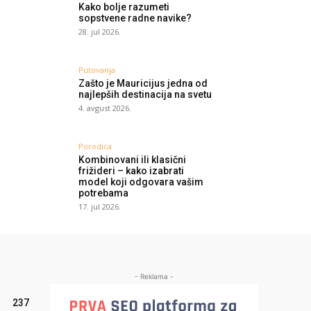
Kako bolje razumeti
sopstvene radne navike?
28. jul 2026.
Putovanja
Zašto je Mauricijus jedna od
najlepših destinacija na svetu
4. avgust 2026.
Porodica
Kombinovani ili klasični
frižideri – kako izabrati
model koji odgovara vašim
potrebama
17. jul 2026.
- Reklama -
237