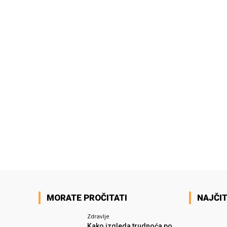
MORATE PROČITATI
NAJČIT
Zdravlje
Kako izgleda trudnoća po