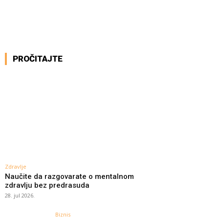
PROČITAJTE
Zdravlje
Naučite da razgovarate o mentalnom
zdravlju bez predrasuda
28. jul 2026.
Biznis