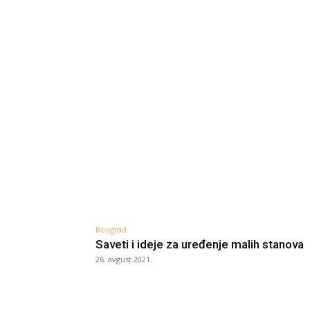
Beograd
Saveti i ideje za uređenje malih stanova
26. avgust 2021.