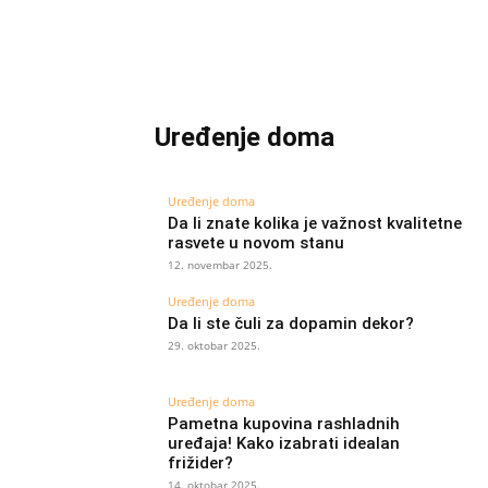
Uređenje doma
ISHRANA
KUĆNI LJUBIMCI
LJUBAV
PORODICA
SEKS
ZDRAVLJE
Uređenje doma
Da li znate kolika je važnost kvalitetne
rasvete u novom stanu
12. novembar 2025.
Uređenje doma
Da li ste čuli za dopamin dekor?
29. oktobar 2025.
Uređenje doma
Pametna kupovina rashladnih
uređaja! Kako izabrati idealan
frižider?
14. oktobar 2025.