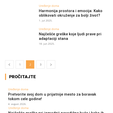
Uređenje doma
Harmonija prostora i emocija: Kako
oblikovati okruženje za bolji život?
1. jul 2025.
Uređenje doma
Najčešće greške koje ljudi prave pri
adaptaciji stana
18. jun 2025.
1
2
3
PROČITAJTE
Uređenje doma
Pretvorite svoj dom u prijatnije mesto za boravak
tokom cele godine!
4. avgust 2026.
Uređenje doma
Najčešće greške pri izgradnji porodične kuće i kako ih