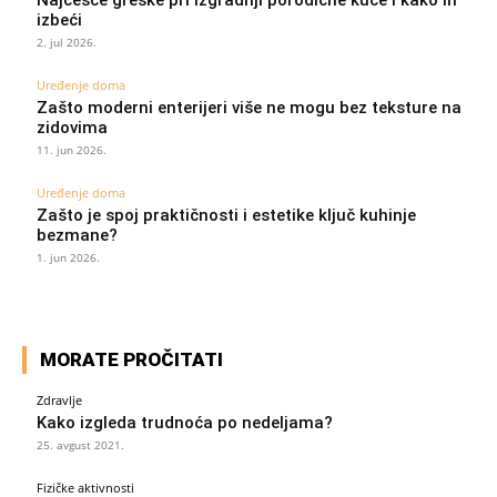
izbeći
2. jul 2026.
Uređenje doma
Zašto moderni enterijeri više ne mogu bez teksture na
zidovima
11. jun 2026.
Uređenje doma
Zašto je spoj praktičnosti i estetike ključ kuhinje
bezmane?
1. jun 2026.
MORATE PROČITATI
Zdravlje
Kako izgleda trudnoća po nedeljama?
25. avgust 2021.
Fizičke aktivnosti