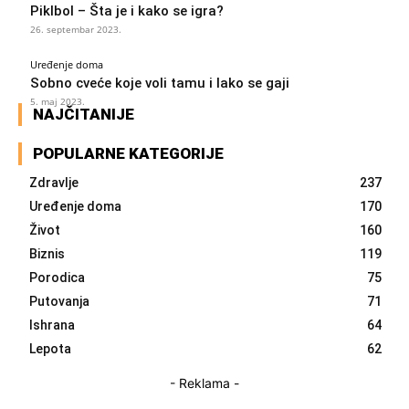
Piklbol – Šta je i kako se igra?
26. septembar 2023.
Uređenje doma
Sobno cveće koje voli tamu i lako se gaji
5. maj 2023.
NAJČITANIJE
POPULARNE KATEGORIJE
Zdravlje
237
Uređenje doma
170
Život
160
Biznis
119
Porodica
75
Putovanja
71
Ishrana
64
Lepota
62
- Reklama -