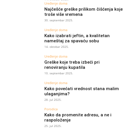
Uređenje doma
Najčešće greške prilikom čišćenja koje
troše više vremena
30. septembar 2025.
Uređenje doma
Kako izabrati jeftin, a kvalitetan
nameštaj za spavaću sobu
14. oktobar 2025.
Uređenje doma
Greške koje treba izbeći pri
renoviranju kupatila
10. septembar 2025.
Uređenje doma
Kako povećati vrednost stana malim
ulaganjima?
28. jul 2025.
Porodica
Kako da promenite adresu, a ne i
raspoloženje
25. jul 2025.