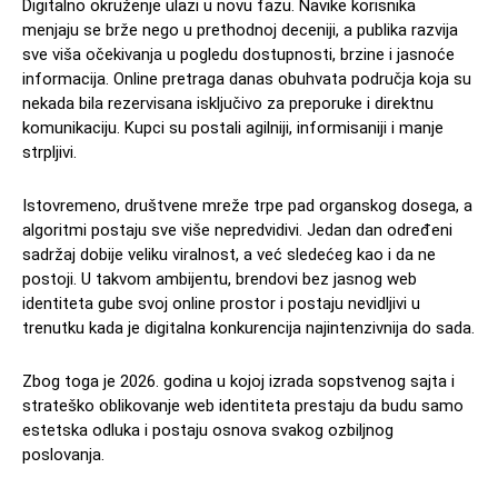
Digitalno okruženje ulazi u novu fazu. Navike korisnika
menjaju se brže nego u prethodnoj deceniji, a publika razvija
sve viša očekivanja u pogledu dostupnosti, brzine i jasnoće
informacija. Online pretraga danas obuhvata područja koja su
nekada bila rezervisana isključivo za preporuke i direktnu
komunikaciju. Kupci su postali agilniji, informisaniji i manje
strpljivi.
Istovremeno, društvene mreže trpe pad organskog dosega, a
algoritmi postaju sve više nepredvidivi. Jedan dan određeni
sadržaj dobije veliku viralnost, a već sledećeg kao i da ne
postoji. U takvom ambijentu, brendovi bez jasnog web
identiteta gube svoj online prostor i postaju nevidljivi u
trenutku kada je digitalna konkurencija najintenzivnija do sada.
Zbog toga je 2026. godina u kojoj izrada sopstvenog sajta i
strateško oblikovanje web identiteta prestaju da budu samo
estetska odluka i postaju osnova svakog ozbiljnog
poslovanja.