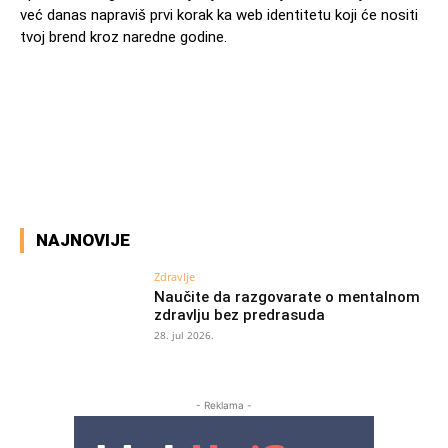
već danas napraviš prvi korak ka web identitetu koji će nositi
tvoj brend kroz naredne godine.
Facebook
X
Pinterest
WhatsAp
NAJNOVIJE
Zdravlje
Naučite da razgovarate o mentalnom
zdravlju bez predrasuda
28. jul 2026.
- Reklama -