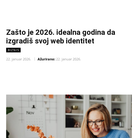
Zašto je 2026. idealna godina da
izgradiš svoj web identitet
BIZNIS
22. januar 2026.
Ažurirano:
22. januar 2026.
Facebook
X
Pinterest
WhatsAp