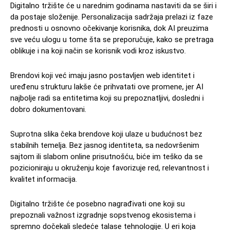
Digitalno tržište će u narednim godinama nastaviti da se širi i
da postaje složenije. Personalizacija sadržaja prelazi iz faze
prednosti u osnovno očekivanje korisnika, dok AI preuzima
sve veću ulogu u tome šta se preporučuje, kako se pretraga
oblikuje i na koji način se korisnik vodi kroz iskustvo.
Brendovi koji već imaju jasno postavljen web identitet i
uređenu strukturu lakše će prihvatati ove promene, jer AI
najbolje radi sa entitetima koji su prepoznatljivi, dosledni i
dobro dokumentovani.
Suprotna slika čeka brendove koji ulaze u budućnost bez
stabilnih temelja. Bez jasnog identiteta, sa nedovršenim
sajtom ili slabom online prisutnošću, biće im teško da se
pozicioniraju u okruženju koje favorizuje red, relevantnost i
kvalitet informacija.
Digitalno tržište će posebno nagrađivati one koji su
prepoznali važnost izgradnje sopstvenog ekosistema i
spremno dočekali sledeće talase tehnologije. U eri koja