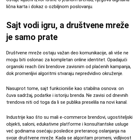
lična karta i dokaz o ozbiljnom poslovanju.
Sajt vodi igru, a društvene mreže
je samo prate
Društvene mreže ostaju važan deo komunikacije, ali više ne
mogu biti oslonac za kompletan online identitet. Opadajući
organski reach čini brendove zavisnim od plaćenih kampanja,
dok promenljivi algoritmi stvaraju nepredvidivo okruženje.
Nasuprot tome, sajt funkcioniše kao stabilna osnova: on
čuva sadržaj, podatke i istoriju brenda. Ne zavisi od dnevnih
trendova niti od toga da li se publika preselila na novi kanal.
Industrije kao što su mali e-commerce brendovi, ugostiteljski
objekti, saloni, edukativne platforme i konsultantske usluge
već godinama osećaju posledice preteranog oslanjanja na
svoje društvene mreže. Kada se algoritam promeni, vidljivost