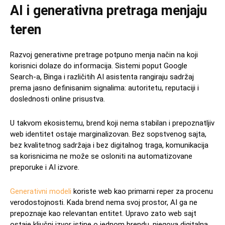
AI i generativna pretraga menjaju
teren
Razvoj generativne pretrage potpuno menja način na koji
korisnici dolaze do informacija. Sistemi poput Google
Search-a, Binga i različitih AI asistenta rangiraju sadržaj
prema jasno definisanim signalima: autoritetu, reputaciji i
doslednosti online prisustva.
U takvom ekosistemu, brend koji nema stabilan i prepoznatljiv
web identitet ostaje marginalizovan. Bez sopstvenog sajta,
bez kvalitetnog sadržaja i bez digitalnog traga, komunikacija
sa korisnicima ne može se osloniti na automatizovane
preporuke i AI izvore.
Generativni modeli
koriste web kao primarni reper za procenu
verodostojnosti. Kada brend nema svoj prostor, AI ga ne
prepoznaje kao relevantan entitet. Upravo zato web sajt
ostaje ključni izvor istine o jednom brendu, njegova digitalna