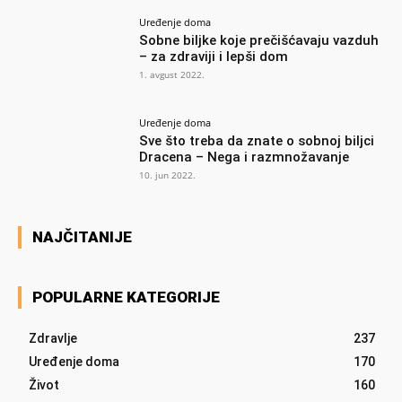
Uređenje doma
Sobne biljke koje prečišćavaju vazduh
– za zdraviji i lepši dom
1. avgust 2022.
Uređenje doma
Sve što treba da znate o sobnoj biljci
Dracena – Nega i razmnožavanje
10. jun 2022.
NAJČITANIJE
POPULARNE KATEGORIJE
Zdravlje
237
Uređenje doma
170
Život
160