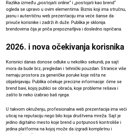
Razlika između „postojati online“ i „postojati kao brend“
ogleda se upravo u ovim elementima. Biznis koji ima stručnu,
jasnu i autentičnu web prezentaciju ima veće šanse da
privuče korisnike i zadrži ih duže. Publika je sklonija
brendovima čija je priča prepoznatljiva i dosledno ispričana.
2026. i nova očekivanja korisnika
Korisnici danas donose odluke u nekoliko sekundi, pa sajt
mora da bude brz, pregledan i tehnički pouzdan. Stranice više
nemaju prostora za generičke poruke koje ništa ne
objašnjavaju. Publika očekuje precizne informacije: čime se
brend bavi, kojoj publici se obraća, koje probleme rešava i
zašto bi neko izabrao baš njega.
U takvom okruženju, profesionalna web prezentacija ima veći
uticaj na reputaciju nego bilo koja društvena mreža. Sajt je
jedino digitalno mesto koje brend u potpunosti kontroliše i
jedina platforma na kojoj može da izgradi kompletnu i