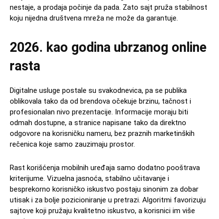
nestaje, a prodaja počinje da pada. Zato sajt pruža stabilnost
koju nijedna društvena mreža ne može da garantuje.
2026. kao godina ubrzanog online
rasta
Digitalne usluge postale su svakodnevica, pa se publika
oblikovala tako da od brendova očekuje brzinu, tačnost i
profesionalan nivo prezentacije. Informacije moraju biti
odmah dostupne, a stranice napisane tako da direktno
odgovore na korisničku nameru, bez praznih marketinških
rečenica koje samo zauzimaju prostor.
Rast korišćenja mobilnih uređaja samo dodatno pooštrava
kriterijume. Vizuelna jasnoća, stabilno učitavanje i
besprekorno korisničko iskustvo postaju sinonim za dobar
utisak i za bolje pozicioniranje u pretrazi. Algoritmi favorizuju
sajtove koji pružaju kvalitetno iskustvo, a korisnici im više