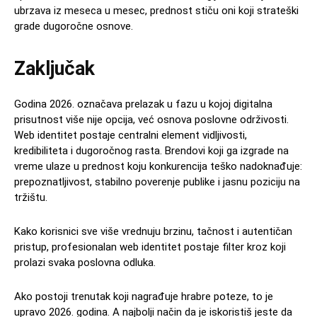
ubrzava iz meseca u mesec, prednost stiču oni koji strateški
grade dugoročne osnove.
Zaključak
Godina 2026. označava prelazak u fazu u kojoj digitalna
prisutnost više nije opcija, već osnova poslovne održivosti.
Web identitet postaje centralni element vidljivosti,
kredibiliteta i dugoročnog rasta. Brendovi koji ga izgrade na
vreme ulaze u prednost koju konkurencija teško nadoknađuje:
prepoznatljivost, stabilno poverenje publike i jasnu poziciju na
tržištu.
Kako korisnici sve više vrednuju brzinu, tačnost i autentičan
pristup, profesionalan web identitet postaje filter kroz koji
prolazi svaka poslovna odluka.
Ako postoji trenutak koji nagrađuje hrabre poteze, to je
upravo 2026. godina. A najbolji način da je iskoristiš jeste da