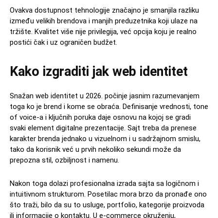
Ovakva dostupnost tehnologije značajno je smanjila razliku
između velikih brendova i manjih preduzetnika koji ulaze na
tržište. Kvalitet više nije privilegija, već opcija koju je realno
postići čak i uz ograničen budžet.
Kako izgraditi jak web identitet
Snažan web identitet u 2026. počinje jasnim razumevanjem
toga ko je brend i kome se obraća. Definisanje vrednosti, tone
of voice-a i ključnih poruka daje osnovu na kojoj se gradi
svaki element digitalne prezentacije. Sajt treba da prenese
karakter brenda jednako u vizuelnom i u sadržajnom smislu,
tako da korisnik već u prvih nekoliko sekundi može da
prepozna stil, ozbiljnost i namenu.
Nakon toga dolazi profesionalna izrada sajta sa logičnom i
intuitivnom strukturom. Posetilac mora brzo da pronađe ono
što traži, bilo da su to usluge, portfolio, kategorije proizvoda
ili informacije o kontaktu. U e-commerce okruženju,