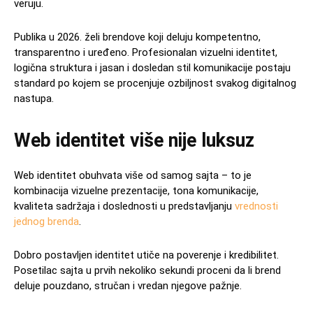
veruju.
Publika u 2026. želi brendove koji deluju kompetentno,
transparentno i uređeno. Profesionalan vizuelni identitet,
logična struktura i jasan i dosledan stil komunikacije postaju
standard po kojem se procenjuje ozbiljnost svakog digitalnog
nastupa.
Web identitet više nije luksuz
Web identitet obuhvata više od samog sajta – to je
kombinacija vizuelne prezentacije, tona komunikacije,
kvaliteta sadržaja i doslednosti u predstavljanju
vrednosti
jednog brenda
.
Dobro postavljen identitet utiče na poverenje i kredibilitet.
Posetilac sajta u prvih nekoliko sekundi proceni da li brend
deluje pouzdano, stručan i vredan njegove pažnje.