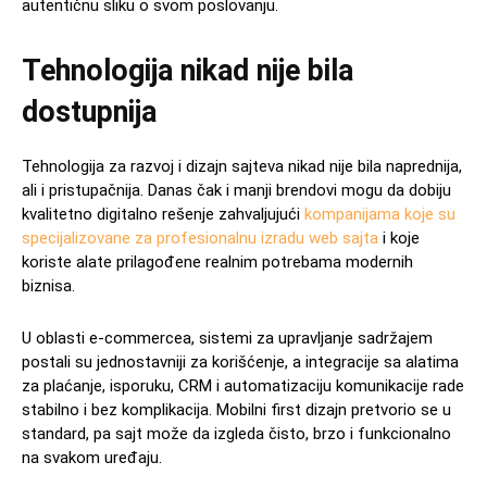
autentičnu sliku o svom poslovanju.
Tehnologija nikad nije bila
dostupnija
Tehnologija za razvoj i dizajn sajteva nikad nije bila naprednija,
ali i pristupačnija. Danas čak i manji brendovi mogu da dobiju
kvalitetno digitalno rešenje zahvaljujući
kompanijama koje su
specijalizovane za profesionalnu izradu web sajta
i koje
koriste alate prilagođene realnim potrebama modernih
biznisa.
U oblasti e-commercea, sistemi za upravljanje sadržajem
postali su jednostavniji za korišćenje, a integracije sa alatima
za plaćanje, isporuku, CRM i automatizaciju komunikacije rade
stabilno i bez komplikacija. Mobilni first dizajn pretvorio se u
standard, pa sajt može da izgleda čisto, brzo i funkcionalno
na svakom uređaju.