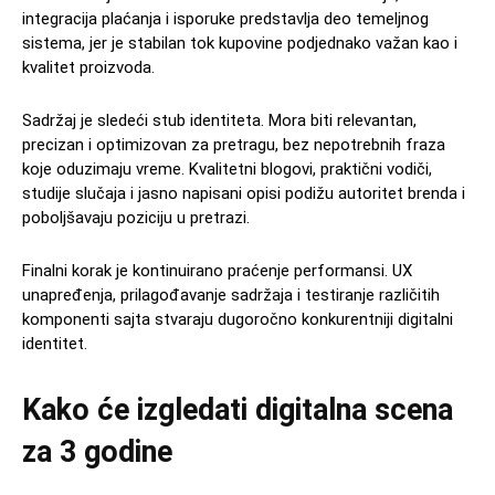
integracija plaćanja i isporuke predstavlja deo temeljnog
sistema, jer je stabilan tok kupovine podjednako važan kao i
kvalitet proizvoda.
Sadržaj je sledeći stub identiteta. Mora biti relevantan,
precizan i optimizovan za pretragu, bez nepotrebnih fraza
koje oduzimaju vreme. Kvalitetni blogovi, praktični vodiči,
studije slučaja i jasno napisani opisi podižu autoritet brenda i
poboljšavaju poziciju u pretrazi.
Finalni korak je kontinuirano praćenje performansi. UX
unapređenja, prilagođavanje sadržaja i testiranje različitih
komponenti sajta stvaraju dugoročno konkurentniji digitalni
identitet.
Kako će izgledati digitalna scena
za 3 godine