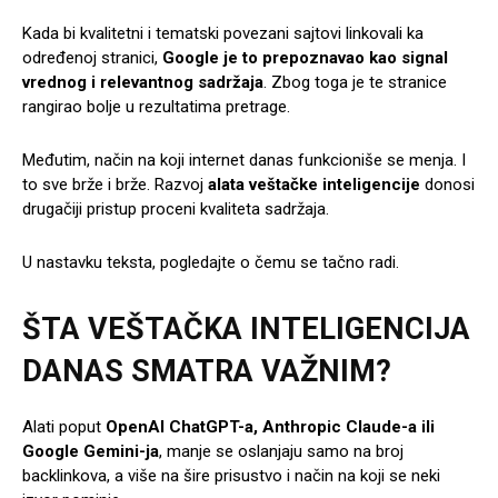
Kada bi kvalitetni i tematski povezani sajtovi linkovali ka
određenoj stranici,
Google je to prepoznavao kao signal
vrednog i relevantnog sadržaja
. Zbog toga je te stranice
rangirao bolje u rezultatima pretrage.
Međutim, način na koji internet danas funkcioniše se menja. I
to sve brže i brže. Razvoj
alata veštačke inteligencije
donosi
drugačiji pristup proceni kvaliteta sadržaja.
U nastavku teksta, pogledajte o čemu se tačno radi.
ŠTA VEŠTAČKA INTELIGENCIJA
DANAS SMATRA VAŽNIM?
Alati poput
OpenAI ChatGPT-a, Anthropic Claude-a ili
Google Gemini-ja
,
manje se oslanjaju samo na broj
backlinkova, a više na šire prisustvo i način na koji se neki