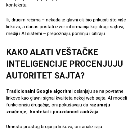
kontekstu.
Ili, drugim rečima – nekada je glavni cilj bio prikupiti što više
linkova, a danas postati izvor informacija koji drugi sajtovi,
mediji i AI sistemi – prepoznaju, pominju i citiraju.
KAKO ALATI VEŠTAČKE
INTELIGENCIJE PROCENJUJU
AUTORITET SAJTA
?
Tradicionalni Google algoritmi
oslanjaju se na povratne
linkove kao glavni signal kvaliteta nekoj web sajta. AI modeli
funkcionišu drugačije, oni pokušavaju da
razumeju
značenje, kontekst i pouzdanost sadržaja.
Umesto prostog brojanja linkova, oni analiziraju: