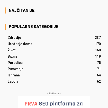
NAJČITANIJE
POPULARNE KATEGORIJE
Zdravlje
237
Uređenje doma
170
Život
160
Biznis
119
Porodica
75
Putovanja
71
Ishrana
64
Lepota
62
- Reklama -