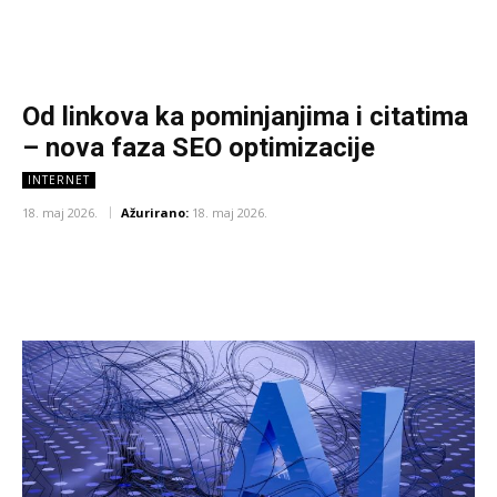
Od linkova ka pominjanjima i citatima
– nova faza SEO optimizacije
INTERNET
18. maj 2026.
Ažurirano:
18. maj 2026.
Facebook
X
Pinterest
WhatsA