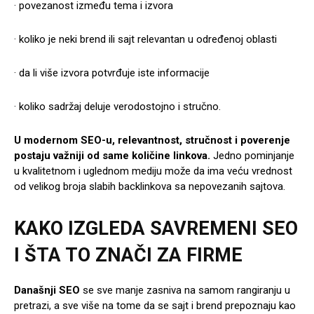
· povezanost između tema i izvora
· koliko je neki brend ili sajt relevantan u određenoj oblasti
· da li više izvora potvrđuje iste informacije
· koliko sadržaj deluje verodostojno i stručno.
U modernom SEO-u,
relevantnost, stručnost i poverenje
postaju važniji od same količine linkova.
Jedno pominjanje
u kvalitetnom i uglednom mediju može da ima veću vrednost
od velikog broja slabih backlinkova sa nepovezanih sajtova.
KAKO IZGLEDA SAVREMENI SEO
I ŠTA TO ZNAČI ZA FIRME
Današnji SEO
se sve manje zasniva na samom rangiranju u
pretrazi, a sve više na tome da se sajt i brend prepoznaju kao