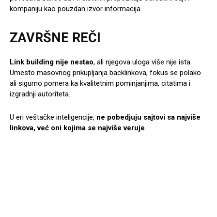
kompaniju kao pouzdan izvor informacija.
ZAVRŠNE REČI
Link building nije nestao
, ali njegova uloga više nije ista.
Umesto masovnog prikupljanja backlinkova, fokus se polako
ali sigurno pomera ka kvalitetnim pominjanjima, citatima i
izgradnji autoriteta.
U eri veštačke inteligencije,
ne pobedjuju sajtovi sa najviše
linkova, već oni kojima se najviše veruje
.
Facebook
X
Pinterest
WhatsA