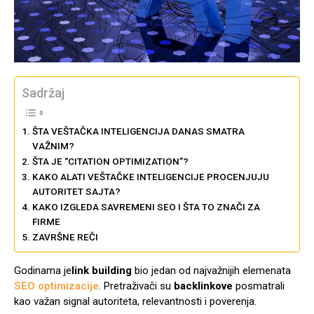
Sadržaj
ŠTA VEŠTAČKA INTELIGENCIJA DANAS SMATRA
VAŽNIM?
ŠTA JE “CITATION OPTIMIZATION”?
KAKO ALATI VEŠTAČKE INTELIGENCIJE PROCENJUJU
AUTORITET SAJTA?
KAKO IZGLEDA SAVREMENI SEO I ŠTA TO ZNAČI ZA
FIRME
ZAVRŠNE REČI
Godinama je
link building
bio jedan od najvažnijih elemenata
SEO optimizacije
. Pretraživači su
backlinkove
posmatrali
kao važan signal autoriteta, relevantnosti i poverenja.