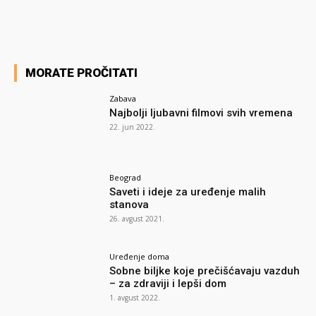
MORATE PROČITATI
Zabava
Najbolji ljubavni filmovi svih vremena
22. jun 2022.
Beograd
Saveti i ideje za uređenje malih
stanova
26. avgust 2021.
Uređenje doma
Sobne biljke koje prečišćavaju vazduh
– za zdraviji i lepši dom
1. avgust 2022.