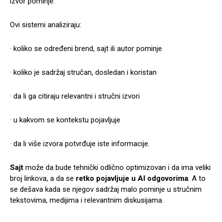
izvor pominje.
Ovi sistemi analiziraju:
· koliko se određeni brend, sajt ili autor pominje
· koliko je sadržaj stručan, dosledan i koristan
· da li ga citiraju relevantni i stručni izvori
· u kakvom se kontekstu pojavljuje
· da li više izvora potvrđuje iste informacije.
Sajt
može da bude tehnički odlično optimizovan i da ima veliki
broj linkova, a da se
retko pojavljuje u AI odgovorima
. A to
se dešava kada se njegov sadržaj malo pominje u stručnim
tekstovima, medijima i relevantnim diskusijama.