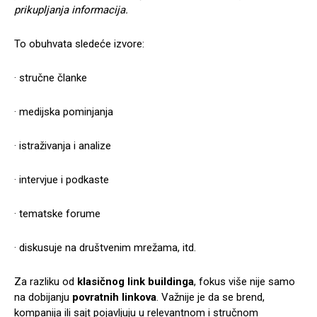
prikupljanja informacija.
To obuhvata sledeće izvore:
· stručne članke
· medijska pominjanja
· istraživanja i analize
· intervjue i podkaste
· tematske forume
· diskusuje na društvenim mrežama, itd.
Za razliku od
klasičnog link buildinga
, fokus više nije samo
na dobijanju
povratnih linkova
. Važnije je da se brend,
kompanija ili sajt pojavljuju u relevantnom i stručnom