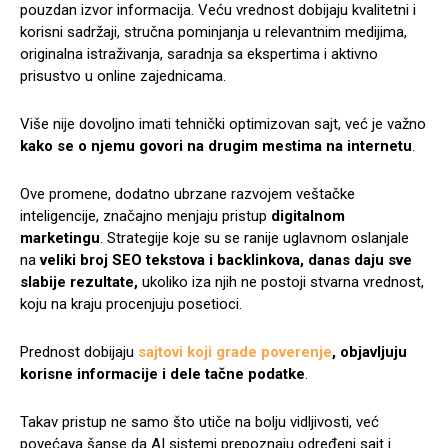
pouzdan izvor informacija. Veću vrednost dobijaju kvalitetni i
korisni sadržaji, stručna pominjanja u relevantnim medijima,
originalna istraživanja, saradnja sa ekspertima i aktivno
prisustvo u online zajednicama.
Više nije dovoljno imati tehnički optimizovan sajt, već je važno
kako se o njemu govori na drugim mestima na internetu
.
Ove promene, dodatno ubrzane razvojem veštačke
inteligencije, značajno menjaju pristup
digitalnom
marketingu
. Strategije koje su se ranije uglavnom oslanjale
na
veliki broj SEO tekstova i backlinkova, danas daju sve
slabije rezultate,
ukoliko iza njih ne postoji stvarna vrednost,
koju na kraju procenjuju posetioci.
Prednost dobijaju
sajtovi koji grade poverenje
, objavljuju
korisne informacije i dele tačne podatke
.
Takav pristup ne samo što utiče na bolju vidljivosti, već
povećava šanse da AI sistemi prepoznaju određeni sajt i