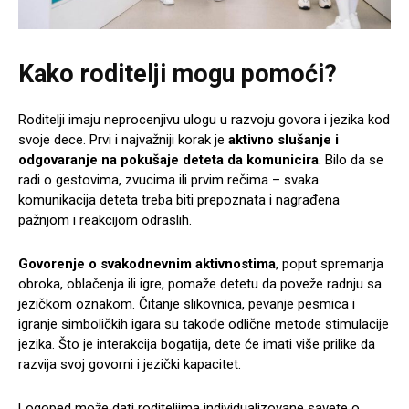
Kako roditelji mogu pomoći?
Roditelji imaju neprocenjivu ulogu u razvoju govora i jezika kod
svoje dece. Prvi i najvažniji korak je
aktivno slušanje i
odgovaranje na pokušaje deteta da komunicira
. Bilo da se
radi o gestovima, zvucima ili prvim rečima – svaka
komunikacija deteta treba biti prepoznata i nagrađena
pažnjom i reakcijom odraslih.
Govorenje o svakodnevnim aktivnostima
, poput spremanja
obroka, oblačenja ili igre, pomaže detetu da poveže radnju sa
jezičkom oznakom. Čitanje slikovnica, pevanje pesmica i
igranje simboličkih igara su takođe odlične metode stimulacije
jezika. Što je interakcija bogatija, dete će imati više prilike da
razvija svoj govorni i jezički kapacitet.
Logoped može dati roditeljima individualizovane savete o