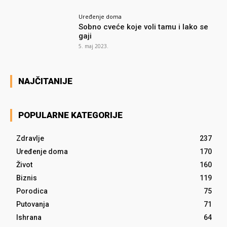
Uređenje doma
Sobno cveće koje voli tamu i lako se
gaji
5. maj 2023.
NAJČITANIJE
POPULARNE KATEGORIJE
Zdravlje
237
Uređenje doma
170
Život
160
Biznis
119
Porodica
75
Putovanja
71
Ishrana
64