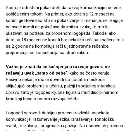
Postoje određeni pokazatelji da razvoj komunikacije ne teče
uobičajenim tokom. Na primer, ako dete sa 12 meseci ne
koristi gestove kao što su pokazivanje ili mahanje, ne reaguje
na svoje ime ili ne pokušava da imitira zvuke, to može
ukazivati na potrebu za procenom logopeda. Takođe, ako
dete sa 18 meseci ne koristi bar nekoliko reči sa značenjem ili
sa 2 godine ne kombinuje reči u jednostavne rečenice,
preporučuje se konsultacija sa stručnjakom.
Važno je znati da se kašnjenja u razvoju govora ne
rešavaju uvek „samo od sebe“
, kako se često veruje.
Pasivno čekanje može dovesti do dodatnih teškoća,
uključujući probleme u učenju, pažnji i socijalnoj interakciji.
Upravo zato je logoped ključna figura u multidisciplinarnom
timu koji brine o ranom razvoju deteta.
Logoped sprovodi detaljnu procenu različitih aspekata
komunikacije: razumevanje jezika, izražavanje, fonološku
svest, artikulaciju, pragmatiku i pažnju. Na osnovu tih procena