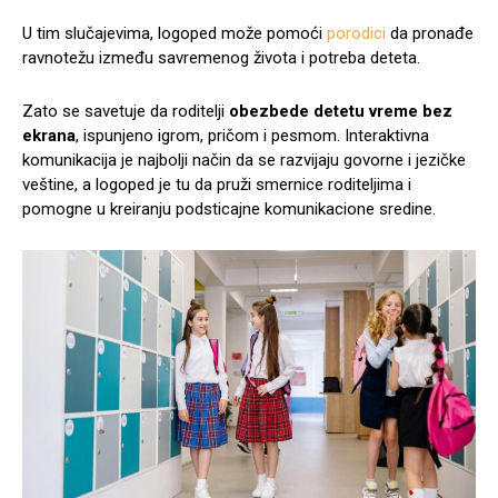
U tim slučajevima, logoped može pomoći
porodici
da pronađe
ravnotežu između savremenog života i potreba deteta.
Zato se savetuje da roditelji
obezbede detetu vreme bez
ekrana
, ispunjeno igrom, pričom i pesmom. Interaktivna
komunikacija je najbolji način da se razvijaju govorne i jezičke
veštine, a logoped je tu da pruži smernice roditeljima i
pomogne u kreiranju podsticajne komunikacione sredine.