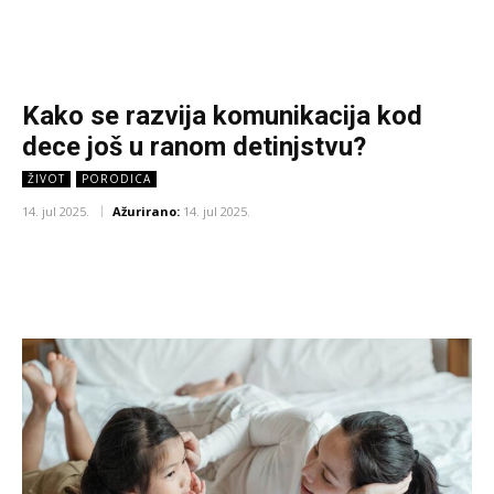
Kako se razvija komunikacija kod
dece još u ranom detinjstvu?
ŽIVOT
PORODICA
14. jul 2025.
Ažurirano:
14. jul 2025.
Facebook
X
Pinterest
WhatsA