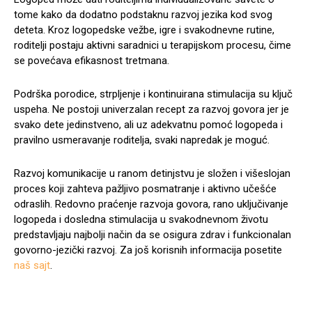
tome kako da dodatno podstaknu razvoj jezika kod svog
deteta. Kroz logopedske vežbe, igre i svakodnevne rutine,
roditelji postaju aktivni saradnici u terapijskom procesu, čime
se povećava efikasnost tretmana.
Podrška porodice, strpljenje i kontinuirana stimulacija su ključ
uspeha. Ne postoji univerzalan recept za razvoj govora jer je
svako dete jedinstveno, ali uz adekvatnu pomoć logopeda i
pravilno usmeravanje roditelja, svaki napredak je moguć.
Razvoj komunikacije u ranom detinjstvu je složen i višeslojan
proces koji zahteva pažljivo posmatranje i aktivno učešće
odraslih. Redovno praćenje razvoja govora, rano uključivanje
logopeda i dosledna stimulacija u svakodnevnom životu
predstavljaju najbolji način da se osigura zdrav i funkcionalan
govorno-jezički razvoj. Za još korisnih informacija posetite
naš sajt
.