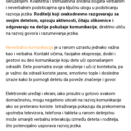
okruženjem. Kvalitetna i stimulativna sredina bogata verbalnim
i neverbalnim podsticajima igra ključnu ulogu u podsticanju
razvoja jezika.
Roditelji koji svakodnevno razgovaraju sa
svojim detetom, opisuju aktivnosti, čitaju slikovnice i
odgovaraju na dečije pokušaje komunikacije
, direktno utiču
na razvoj govora i razumevanja jezika.
Neverbalna komunikacija
je u ranom uzrastu jednako važna
kao i verbalna. Kontakt očima, facijalne ekspresije, dodiri i
gestovi su deo komunikacije koju dete uči oponašanjem
odraslih. Dete posmatra svoje okruženje i uči iz konteksta, pa
je važno da odrasli koriste jasne, emotivno tople i dosledne
izraze kako bi pomogli detetu da poveže značenje i govor.
Elektronski uređaji i ekrani, iako prisutni u gotovo svakom
domaćinstvu, mogu negativno uticati na razvoj komunikacije
ako se preterano koriste. Istraživanja pokazuju da prekomerna
upotreba televizora, telefona i tableta u ranom detinjstvu
može smanjiti verbalnu interakciju između deteta i roditelja,
što potencijalno usporava razvoj jezika.