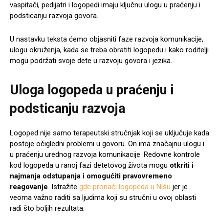
vaspitači, pedijatri i logopedi imaju ključnu ulogu u praćenju i
podsticanju razvoja govora.
U nastavku teksta ćemo objasniti faze razvoja komunikacije,
ulogu okruženja, kada se treba obratiti logopedu i kako roditelji
mogu podržati svoje dete u razvoju govora i jezika.
Uloga logopeda u praćenju i
podsticanju razvoja
Logoped nije samo terapeutski stručnjak koji se uključuje kada
postoje očigledni problemi u govoru. On ima značajnu ulogu i
u praćenju urednog razvoja komunikacije. Redovne kontrole
kod logopeda u ranoj fazi detetovog života mogu
otkriti i
najmanja odstupanja i omogućiti pravovremeno
reagovanje
. Istražite
gde pronaći logopeda u Nišu
jer je
veoma važno raditi sa ljudima koji su stručni u ovoj oblasti
radi što boljih rezultata.