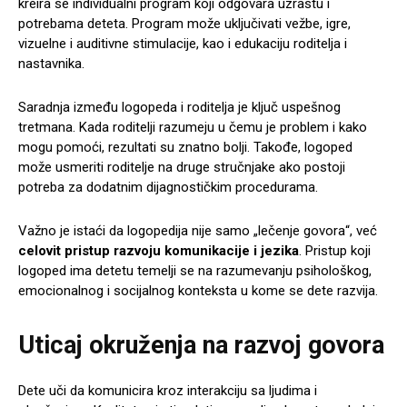
kreira se individualni program koji odgovara uzrastu i
potrebama deteta. Program može uključivati vežbe, igre,
vizuelne i auditivne stimulacije, kao i edukaciju roditelja i
nastavnika.
Saradnja između logopeda i roditelja je ključ uspešnog
tretmana. Kada roditelji razumeju u čemu je problem i kako
mogu pomoći, rezultati su znatno bolji. Takođe, logoped
može usmeriti roditelje na druge stručnjake ako postoji
potreba za dodatnim dijagnostičkim procedurama.
Važno je istaći da logopedija nije samo „lečenje govora“, već
celovit pristup razvoju komunikacije i jezika
. Pristup koji
logoped ima detetu temelji se na razumevanju psihološkog,
emocionalnog i socijalnog konteksta u kome se dete razvija.
Uticaj okruženja na razvoj govora
Dete uči da komunicira kroz interakciju sa ljudima i