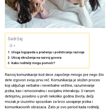
Sadržaj
Uloga logopeda u praćenju i podsticanju razvoja
Uticaj okruženja na razvoj govora
Kako roditelji mogu pomoći?
Razvoj komunikacije kod dece započinje mnogo pre nego što
dete izgovori svoju prvu reč. Komunikacija je složen proces
koji uključuje verbalne i neverbalne veštine, razumevanje
jezika, kao i emocionalnu i socijalnu interakciju. U ranom
detinjstvu, posebno u prvih nekoliko godina života, dečji
mozak je izuzetno sposoban za brzo usvajanje jezika i
komunikacionih obrazaca. Zato je ovo period kada roditelji,