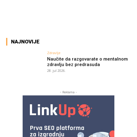
Facebook
X
Pinterest
WhatsA
NAJNOVIJE
Zdravlje
Naučite da razgovarate o mentalnom
zdravlju bez predrasuda
28. jul 2026.
- Reklama -