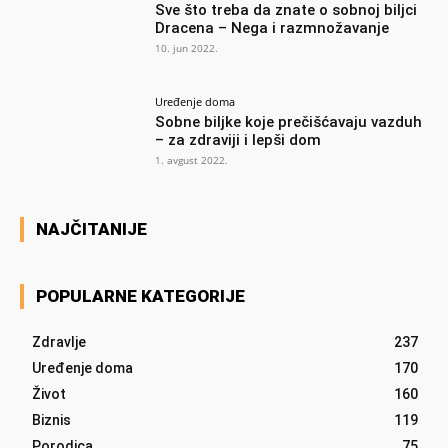
Sve što treba da znate o sobnoj biljci
Dracena – Nega i razmnožavanje
10. jun 2022.
Uređenje doma
Sobne biljke koje prečišćavaju vazduh
– za zdraviji i lepši dom
1. avgust 2022.
NAJČITANIJE
POPULARNE KATEGORIJE
Zdravlje
237
Uređenje doma
170
Život
160
Biznis
119
Porodica
75