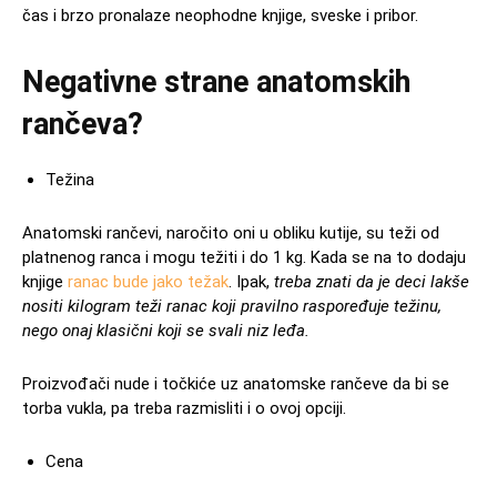
čas i brzo pronalaze neophodne knjige, sveske i pribor.
Negativne strane anatomskih
rančeva?
Težina
Anatomski rančevi, naročito oni u obliku kutije, su teži od
platnenog ranca i mogu težiti i do 1 kg. Kada se na to dodaju
knjige
ranac bude jako težak
. Ipak,
treba znati da je deci lakše
nositi kilogram teži ranac koji pravilno raspoređuje težinu,
nego onaj klasični koji se svali niz leđa.
Proizvođači nude i točkiće uz anatomske rančeve da bi se
torba vukla, pa treba razmisliti i o ovoj opciji.
Cena