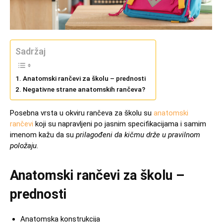
Sadržaj
Anatomski rančevi za školu – prednosti
Negativne strane anatomskih rančeva?
Posebna vrsta u okviru rančeva za školu su
anatomski
rančevi
koji su napravljeni po jasnim specifikacijama i samim
imenom kažu da su
prilagođeni da kičmu drže u pravilnom
položaju.
Anatomski rančevi za školu –
prednosti
Anatomska konstrukcija