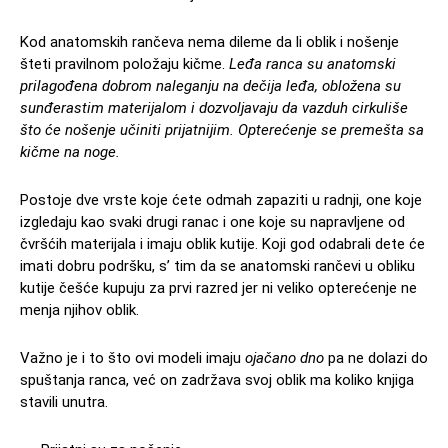
Kod anatomskih rančeva nema dileme da li oblik i nošenje
šteti pravilnom položaju kičme.
Leđa ranca su anatomski
prilagođena dobrom naleganju na dečija leđa, obložena su
sunđerastim materijalom i dozvoljavaju da vazduh cirkuliše
što će nošenje učiniti prijatnijim. Opterećenje se premešta sa
kičme na noge.
Postoje dve vrste koje ćete odmah zapaziti u radnji, one koje
izgledaju kao svaki drugi ranac i one koje su napravljene od
čvršćih materijala i imaju oblik kutije. Koji god odabrali dete će
imati dobru podršku, s’ tim da se anatomski rančevi u obliku
kutije češće kupuju za prvi razred jer ni veliko opterećenje ne
menja njihov oblik.
Važno je i to što ovi modeli imaju
ojačano dno
pa ne dolazi do
spuštanja ranca, već on zadržava svoj oblik ma koliko knjiga
stavili unutra.