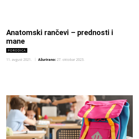
Anatomski rančevi – prednosti i
mane
PORODICA
11. avgust 2021.
Ažurirano:
27. oktobar 2023.
Facebook
X
Pinterest
WhatsAp