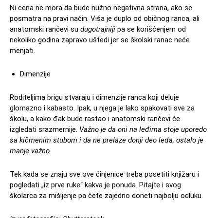
Ni cena ne mora da bude nužno negativna strana, ako se
posmatra na pravi način. Viša je duplo od običnog ranca, ali
anatomski rančevi su
dugotrajniji
pa se korišćenjem od
nekoliko godina zapravo uštedi jer se školski ranac neće
menjati.
Dimenzije
Roditeljima brigu stvaraju i dimenzije ranca koji deluje
glomazno i kabasto. Ipak, u njega je lako spakovati sve za
školu, a kako đak bude rastao i anatomski rančevi će
izgledati srazmernije.
Važno je da oni na leđima stoje uporedo
sa kičmenim stubom i da ne prelaze donji deo leđa, ostalo je
manje važno
.
Tek kada se znaju sve ove činjenice treba posetiti knjižaru i
pogledati „iz prve ruke“ kakva je ponuda. Pitajte i svog
školarca za mišljenje pa čete zajedno doneti najbolju odluku.