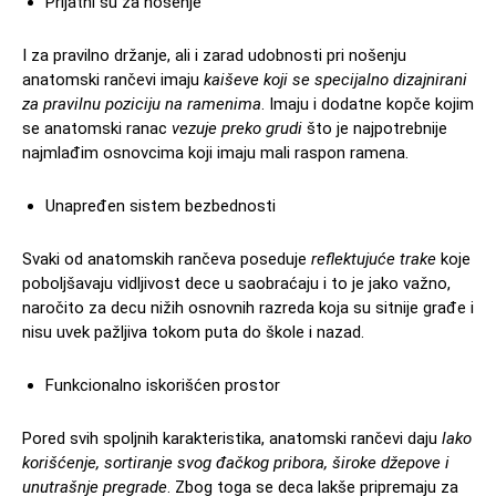
Prijatni su za nošenje
I za pravilno držanje, ali i zarad udobnosti pri nošenju
anatomski rančevi imaju
kaiševe koji se specijalno dizajnirani
za pravilnu poziciju na ramenima
. Imaju i dodatne kopče kojim
se anatomski ranac
vezuje preko grudi
što je najpotrebnije
najmlađim osnovcima koji imaju mali raspon ramena.
Unapređen sistem bezbednosti
Svaki od anatomskih rančeva poseduje
reflektujuće trake
koje
poboljšavaju vidljivost dece u saobraćaju i to je jako važno,
naročito za decu nižih osnovnih razreda koja su sitnije građe i
nisu uvek pažljiva tokom puta do škole i nazad.
Funkcionalno iskorišćen prostor
Pored svih spoljnih karakteristika, anatomski rančevi daju
lako
korišćenje, sortiranje svog đačkog pribora, široke džepove i
unutrašnje pregrade
. Zbog toga se deca lakše pripremaju za