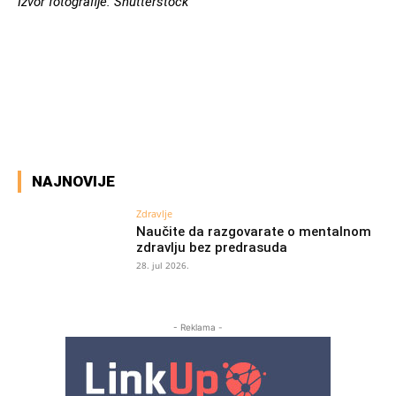
Izvor fotografije: Shutterstock
Facebook
X
Pinterest
WhatsAp
NAJNOVIJE
Zdravlje
Naučite da razgovarate o mentalnom
zdravlju bez predrasuda
28. jul 2026.
- Reklama -