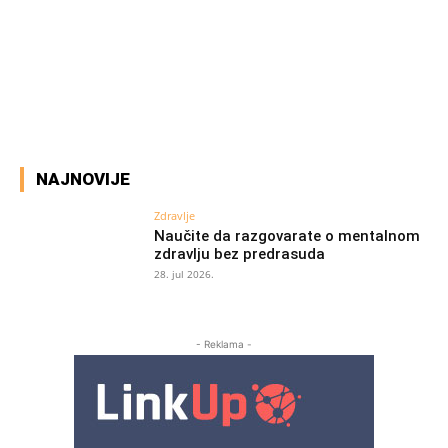
Facebook
X
Pinterest
WhatsAp
NAJNOVIJE
Zdravlje
Naučite da razgovarate o mentalnom
zdravlju bez predrasuda
28. jul 2026.
- Reklama -