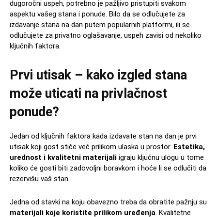
dugoročni uspeh, potrebno je pažljivo pristupiti svakom
aspektu vašeg stana i ponude. Bilo da se odlučujete za
izdavanje stana na dan putem popularnih platformi, ili se
odlučujete za privatno oglašavanje, uspeh zavisi od nekoliko
ključnih faktora.
Prvi utisak – kako izgled stana
može uticati na privlačnost
ponude?
Jedan od ključnih faktora kada izdavate stan na dan je prvi
utisak koji gost stiče već prilikom ulaska u prostor.
Estetika,
urednost i kvalitetni materijali
igraju ključnu ulogu u tome
koliko će gosti biti zadovoljni boravkom i hoće li se odlučiti da
rezervišu vaš stan.
Jedna od stavki na koju obavezno treba da obratite pažnju su
materijali koje koristite prilikom uređenja
. Kvalitetne